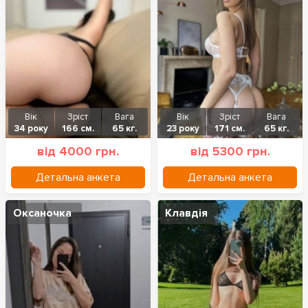
Вік
Зріст
Вага
Вік
Зріст
Вага
34 року
166 см.
65 кг.
23 року
171 см.
65 кг.
від 4000 грн.
від 5300 грн.
Детальна анкета
Детальна анкета
Оксаночка
Клавдія