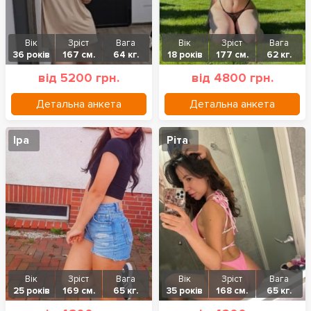
Вік
Зріст
Вага
Вік
Зріст
Вага
36 років
167 см.
64 кг.
18 років
177 см.
62 кг.
від 5200 грн.
від 4800 грн.
Детальна анкета
Детальна анкета
Іра
Ріта
Вік
Зріст
Вага
Вік
Зріст
Вага
25 років
169 см.
65 кг.
35 років
168 см.
65 кг.