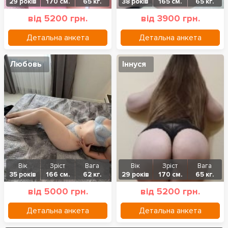
29 років
170 см.
65 кг.
38 років
165 см.
65 кг.
від 5200 грн.
від 3900 грн.
Детальна анкета
Детальна анкета
Любовь
Іннуся
Вік
Зріст
Вага
Вік
Зріст
Вага
35 років
166 см.
62 кг.
29 років
170 см.
65 кг.
від 5000 грн.
від 5200 грн.
Детальна анкета
Детальна анкета