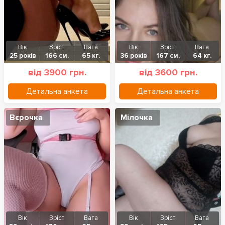
Вік
Зріст
Вага
Вік
Зріст
Вага
25 років
166 см.
65 кг.
36 років
167 см.
64 кг.
від 3900 грн.
від 3600 грн.
Детальна анкета
Детальна анкета
Вєрочка
Мілочка
Вік
Зріст
Вага
Вік
Зріст
Вага