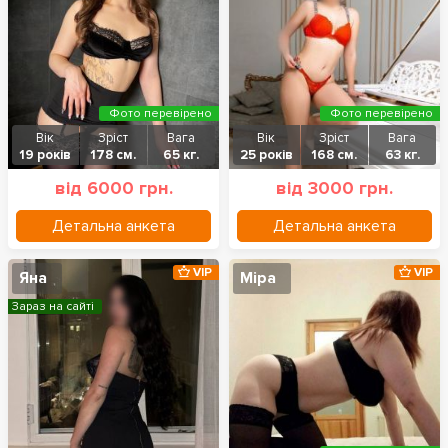
Фото перевірено
Фото перевірено
Вік
Зріст
Вага
Вік
Зріст
Вага
19 років
178 см.
65 кг.
25 років
168 см.
63 кг.
від 6000 грн.
від 3000 грн.
Детальна анкета
Детальна анкета
VIP
VIP
Яна
Міра
Зараз на сайті