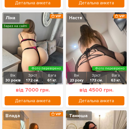
Детальна анкета
Детальна анкета
VIP
VIP
Ліна
Настя
Зараз на сайті
Фото перевірено
Фото перевірено
Вік
Зріст
Вага
Вік
Зріст
Вага
30 років
172 см.
61 кг.
23 року
173 см.
63 кг.
від 7000 грн.
від 4500 грн.
Детальна анкета
Детальна анкета
VIP
Влада
Танюша