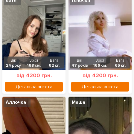
Катя
Гєночка
Вік
Зріст
Вага
Вік
Зріст
Вага
24 року
168 см.
62 кг.
47 років
166 см.
65 кг.
від 4200 грн.
від 4200 грн.
Детальна анкета
Детальна анкета
Аллочка
Маша