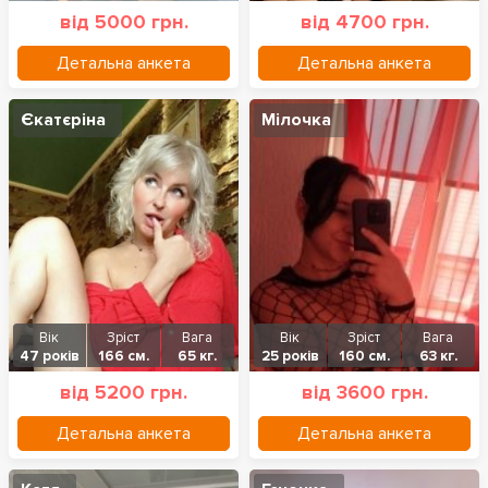
від 5000 грн.
від 4700 грн.
Детальна анкета
Детальна анкета
Єкатєріна
Мілочка
Вік
Зріст
Вага
Вік
Зріст
Вага
47 років
166 см.
65 кг.
25 років
160 см.
63 кг.
від 5200 грн.
від 3600 грн.
Детальна анкета
Детальна анкета