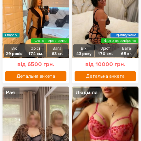
З відео
Індивідуалка
Фото перевірено
Фото перевірено
Вік
Зріст
Вага
Вік
Зріст
Вага
29 років
174 см.
63 кг.
43 року
170 см.
65 кг.
від 6500 грн.
від 10000 грн.
Детальна анкета
Детальна анкета
Рая
Людміла