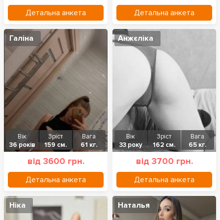
Детальна анкета
Детальна анкета
Галіна
Анжєліка
Вік
Зріст
Вага
Вік
Зріст
Вага
36 років
159 см.
61 кг.
33 року
162 см.
65 кг.
від 3600 грн.
від 3700 грн.
Детальна анкета
Детальна анкета
Ніка
Наталья