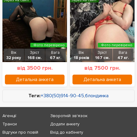
Зараз на сайті
Зараз на сайті
Фото перевірено
Фото перевірено
Вік
Зріст
Вага
Вік
Зріст
Вага
32 року
168 см.
67 кг.
18 років
167 см.
47 кг.
від 3500 грн.
від 7500 грн.
Детальна анкета
Детальна анкета
Теги:
+380(50)914-90-45
,
блондинка
Агенції
Зворотній зв'язок
Транси
Додати анкету
Відгуки про повій
Вхід до кабінету