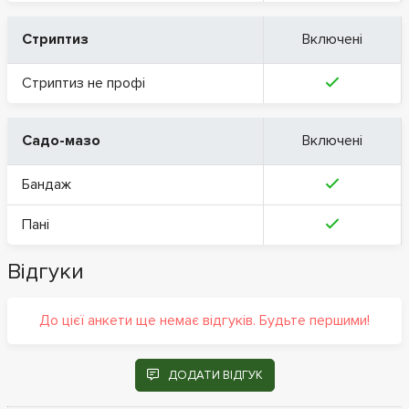
Стриптиз
Включені
Стриптиз не профі
Садо-мазо
Включені
Бандаж
Пані
Відгуки
До цієї анкети ще немає відгуків. Будьте першими!
ДОДАТИ ВІДГУК