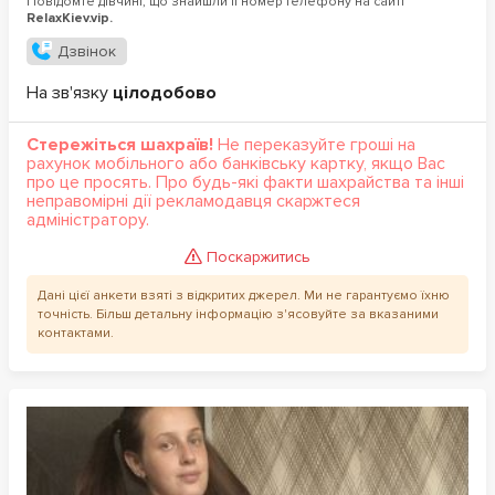
Повідомте дівчині, що знайшли її номер телефону на сайті
RelaxKiev.vip.
Дзвінок
На зв'язку
цілодобово
Стережіться шахраїв!
Не переказуйте гроші на
рахунок мобільного або банківську картку, якщо Вас
про це просять. Про будь-які факти шахрайства та інші
неправомірні дії рекламодавця скаржтеся
адміністратору.
Поскаржитись
Дані цієї анкети взяті з відкритих джерел. Ми не гарантуємо їхню
точність. Більш детальну інформацію з'ясовуйте за вказаними
контактами.