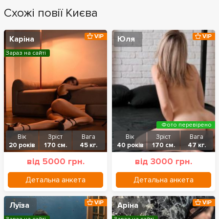
Схожі повії Києва
VIP
VIP
Каріна
Юля
Зараз на сайті
Фото перевірено
Вік
Зріст
Вага
Вік
Зріст
Вага
20 років
170 см.
45 кг.
40 років
170 см.
47 кг.
від 5000 грн.
від 3000 грн.
Детальна анкета
Детальна анкета
VIP
VIP
Луїза
Аріна