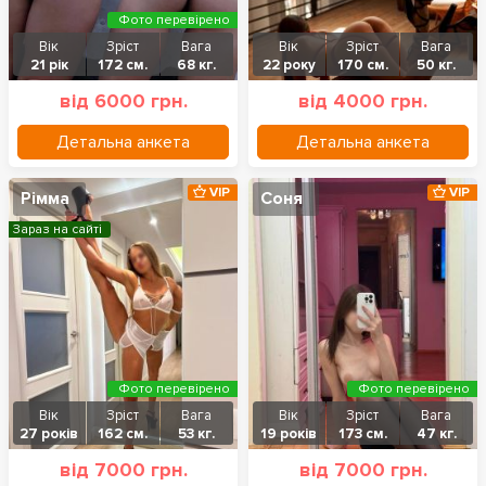
Фото перевірено
Вік
Зріст
Вага
Вік
Зріст
Вага
21 рік
172 см.
68 кг.
22 року
170 см.
50 кг.
від 6000 грн.
від 4000 грн.
Детальна анкета
Детальна анкета
VIP
VIP
Рімма
Соня
Зараз на сайті
Фото перевірено
Фото перевірено
Вік
Зріст
Вага
Вік
Зріст
Вага
27 років
162 см.
53 кг.
19 років
173 см.
47 кг.
від 7000 грн.
від 7000 грн.