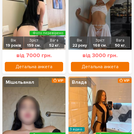
Фото перевірено
Вік
Зріст
Вага
Вік
Зріст
Вага
19 років
159 см.
52 кг.
22 року
168 см.
50 кг.
від 7000 грн.
від 3000 грн.
Детальна анкета
Детальна анкета
VIP
VIP
Мішєльанал
Влада
З відео