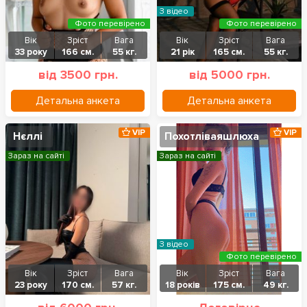
З відео
Фото перевірено
Фото перевірено
Вік
Зріст
Вага
Вік
Зріст
Вага
33 року
166 см.
55 кг.
21 рік
165 см.
55 кг.
від 3500 грн.
від 5000 грн.
Детальна анкета
Детальна анкета
VIP
VIP
Нєллі
Похотліваяшлюха
Зараз на сайті
Зараз на сайті
З відео
Фото перевірено
Вік
Зріст
Вага
Вік
Зріст
Вага
23 року
170 см.
57 кг.
18 років
175 см.
49 кг.