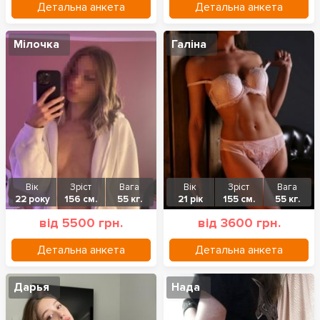
Детальна анкета
Детальна анкета
Мілочка
Галіна
Вік
Зріст
Вага
Вік
Зріст
Вага
22 року
156 см.
55 кг.
21 рік
155 см.
55 кг.
від 5500 грн.
від 3600 грн.
Детальна анкета
Детальна анкета
Дарья
Нада