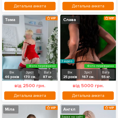
Детальна анкета
Детальна анкета
VIP
VIP
Тома
Слава
З відео
Фото перевірено
Фото перевірено
Вік
Зріст
Вага
Вік
Зріст
Вага
46 років
170 см.
87 кг.
25 років
167 см.
55 кг.
від 2500 грн.
від 5000 грн.
Детальна анкета
Детальна анкета
VIP
VIP
Міла
Ангєл
Зараз на сайті