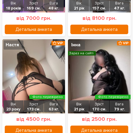
Вік
Зріст
Вага
Вік
Зріст
Вага
18 років
169 см.
48 кг.
21 рік
157 см.
47 кг.
від 7000 грн.
від 8100 грн.
Детальна анкета
Детальна анкета
VIP
VIP
Настя
Інна
Зараз на сайті
Фото перевірено
Фото перевірено
Вік
Зріст
Вага
Вік
Зріст
Вага
23 року
173 см.
63 кг.
21 рік
170 см.
79 кг.
від 4500 грн.
від 2500 грн.
Детальна анкета
Детальна анкета