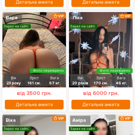
Детальна анкета
Детальна анкета
VIP
VIP
Варя
Ліка
Зараз на сайті
Зараз на сайті
Фото перевірено
Фото перевірено
Вік
Зріст
Вага
Вік
Зріст
Вага
23 року
161 см.
67 кг.
20 років
170 см.
46 кг.
від 3500 грн.
від 6000 грн.
Детальна анкета
Детальна анкета
VIP
VIP
Віка
Аміра
Зараз на сайті
Зараз на сайті