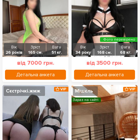
Фото перевірено
Вік
Зріст
Вага
Вік
Зріст
Вага
26 років
165 см.
51 кг.
34 року
168 см.
68 кг.
від 7000 грн.
від 3500 грн.
Детальна анкета
Детальна анкета
VIP
VIP
Сєстрічкі.жмж
Мішєль
Зараз на сайті