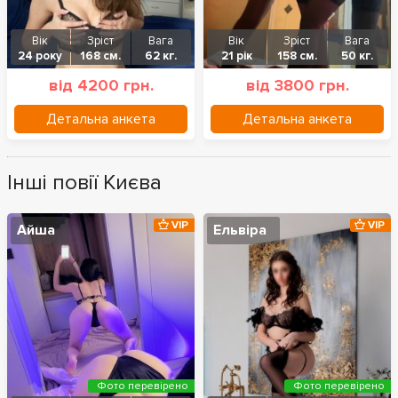
Вік
Зріст
Вага
Вік
Зріст
Вага
24 року
168 см.
62 кг.
21 рік
158 см.
50 кг.
від 4200 грн.
від 3800 грн.
Детальна анкета
Детальна анкета
Інші повії Києва
VIP
VIP
Айша
Ельвіра
Фото перевірено
Фото перевірено