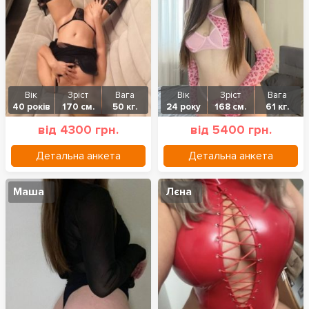
Вік
Зріст
Вага
Вік
Зріст
Вага
40 років
170 см.
50 кг.
24 року
168 см.
61 кг.
від 4300 грн.
від 5400 грн.
Детальна анкета
Детальна анкета
Маша
Лєна