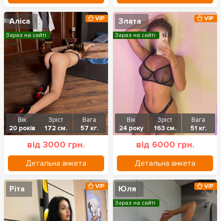
VIP
VIP
Аліса
Злата
Зараз на сайті
Зараз на сайті
Вік
Зріст
Вага
Вік
Зріст
Вага
20 років
172 см.
57 кг.
24 року
163 см.
51 кг.
від 3000 грн.
від 6000 грн.
Детальна анкета
Детальна анкета
VIP
VIP
Ріта
Юля
Зараз на сайті