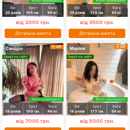
Фото перевірено
Фото перевірено
Вік
Зріст
Вага
Вік
Зріст
Вага
20 років
165 см.
95 кг.
29 років
174 см.
63 кг.
від 2000 грн.
від 6500 грн.
Детальна анкета
Детальна анкета
VIP
VIP
Сандра
Маріна
Зараз на сайті
Зараз на сайті
Фото перевірено
Фото перевірено
Вік
Зріст
Вага
Вік
Зріст
Вага
19 років
169 см.
46 кг.
19 років
177 см.
54 кг.
від 7000 грн.
від 5000 грн.