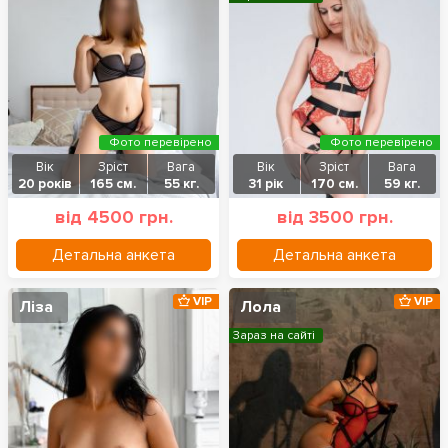
Фото перевірено
Фото перевірено
Вік
Зріст
Вага
Вік
Зріст
Вага
20 років
165 см.
55 кг.
31 рік
170 см.
59 кг.
від 4500 грн.
від 3500 грн.
Детальна анкета
Детальна анкета
VIP
VIP
Ліза
Лола
Зараз на сайті