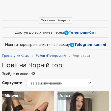
Показати фільтри
Доступ до всіх анкет через
Телеграм-бот
Нові та перевірені анкети на нашому
Telegram-каналі
Проститутки Києва
Район «Печерський»
Чорна гора
Повії на Чорній горі
Знайдено анкет
12
Сортувати
Мілочка
Аліса