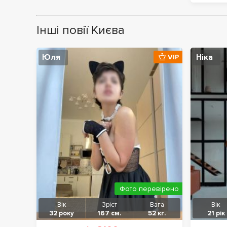
Інші повії Києва
Юля
Ніка
VIP
Фото перевірено
Вік
Зріст
Вага
Вік
32 року
167 см.
52 кг.
21 рік