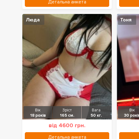
Детальна анкета
Люда
Тоня
Вік
Зріст
Вага
Вік
18 років
165 см.
50 кг.
30 рокі
від 4600 грн.
Детальна анкета