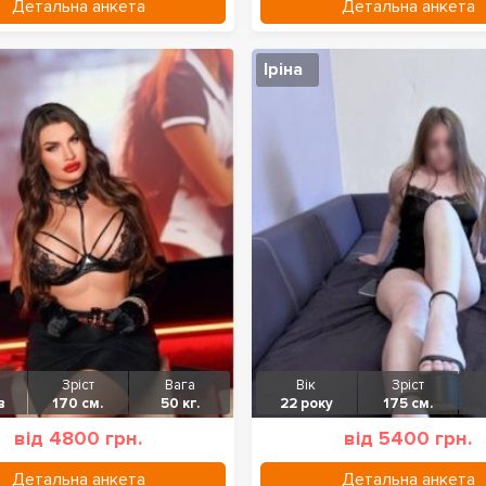
Детальна анкета
Детальна анкета
Іріна
Зріст
Вага
Вік
Зріст
в
170 см.
50 кг.
22 року
175 см.
від 4800 грн.
від 5400 грн.
Детальна анкета
Детальна анкета