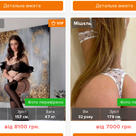
Детальна анкета
Детальна анкета
Мішєль
VIP
Фото перевірено
Фото п
Зріст
Вага
Вік
Зріст
157 см.
47 кг.
32 року
178 см.
від 8100 грн.
від 7000 грн.