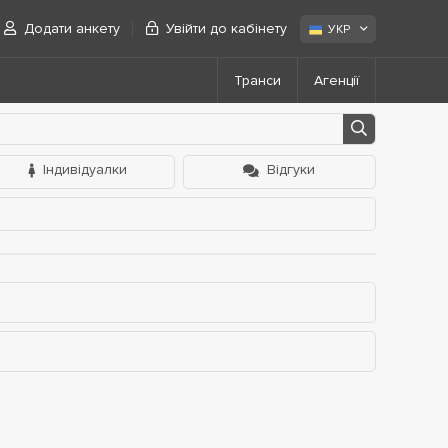
Додати анкету
Увійти до кабінету
УКР
Транси
Агенції
Індивідуалки
Відгуки