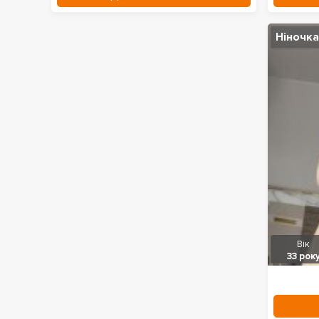
Ніночка
Вік
33 рок