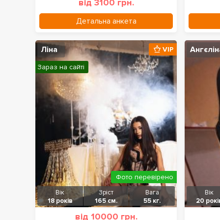
від 3100 грн.
Детальна анкета
Ліна
Ангєлін
VIP
Зараз на сайті
Фото перевірено
Вік
Зріст
Вага
Вік
18 років
165 см.
55 кг.
20 рокі
від 10000 грн.