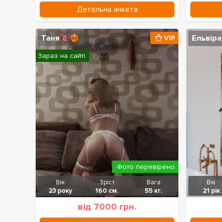
Детальна анкета
Таня🔞❤️‍🔥
Ельвіра
VIP
Зараз на сайті
Фото перевірено
Вік
Зріст
Вага
Вік
23 року
160 см.
55 кг.
21 рік
від 7000 грн.