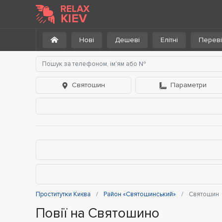
RELAX
KIEV
Нові
Дешеві
Елітні
Переві
Святошин
Параметри
Проститутки Києва
Район «Святошинський»
Святошин
Повії на Святошино