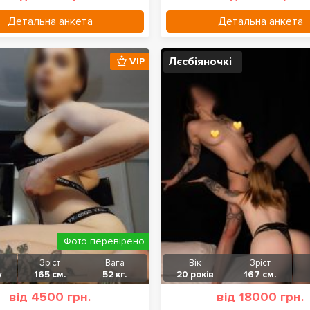
Детальна анкета
Детальна анкета
Лєсбіяночкі
VIP
Фото перевірено
Зріст
Вага
Вік
Зріст
у
165 см.
52 кг.
20 років
167 см.
від 4500 грн.
від 18000 грн.