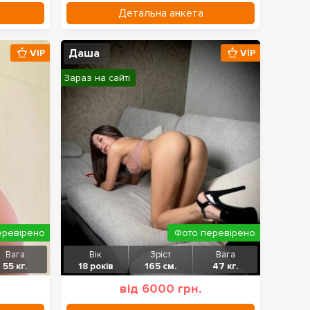
Детальна анкета
Даша
VIP
VIP
Зараз на сайті
еревірено
Фото перевірено
Вага
Вік
Зріст
Вага
55 кг.
18 років
165 см.
47 кг.
від 6000 грн.