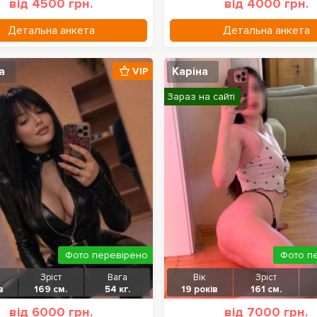
від 4500 грн.
від 4000 грн.
Детальна анкета
Детальна анкета
а
Каріна
VIP
Зараз на сайті
Фото перевірено
Фото п
Зріст
Вага
Вік
Зріст
в
169 см.
54 кг.
19 років
161 см.
від 6000 грн.
від 7000 грн.