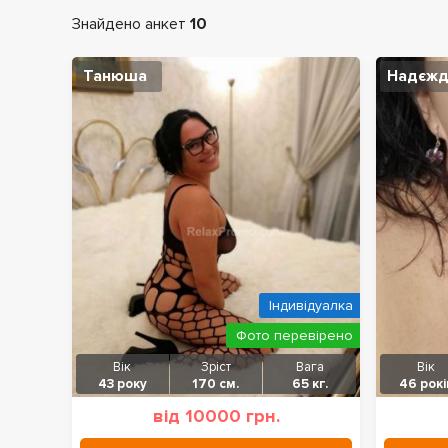
Знайдено анкет
10
Танюша
Надєжд
Індивідуалка
Фото перевірено
Вік
Зріст
Вага
Вік
43 року
170 см.
65 кг.
46 рокі
від 10000 грн.