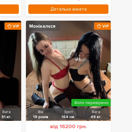
Детальна анкета
Монікалєся
VIP
VIP
Фото перевірено
Вага
Вік
Зріст
Вага
51 кг.
19 років
164 см.
49 кг.
від 16200 грн.