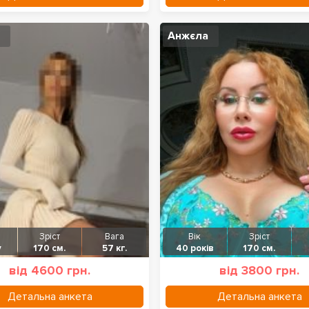
Анжєла
Зріст
Вага
Вік
Зріст
у
170 см.
57 кг.
40 років
170 см.
від 4600 грн.
від 3800 грн.
Детальна анкета
Детальна анкета