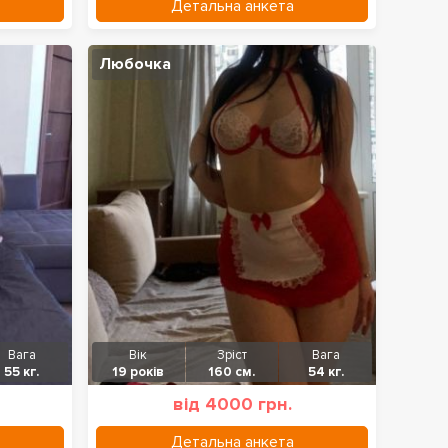
Детальна анкета
Любочка
Вага
Вік
Зріст
Вага
55 кг.
19 років
160 см.
54 кг.
від 4000 грн.
Детальна анкета