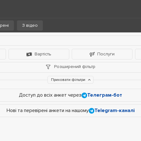
рені
З відео
Вартість
Послуги
Розширений фільтр
Приховати фільтри
Доступ до всіх анкет через
Телеграм-бот
Нові та перевірені анкети на нашому
Telegram-каналі