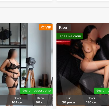
Кіра
VIP
Зараз на сайті
Фото перевірено
Фото п
Зріст
Вага
Вік
Зріст
164 см.
60 кг.
20 років
180 см.