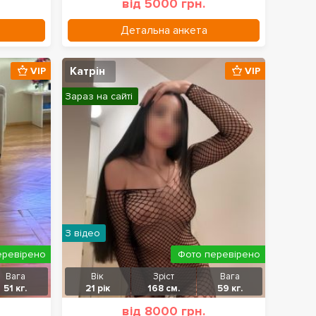
від 5000 грн.
Детальна анкета
Катрін
VIP
VIP
Зараз на сайті
З відео
еревірено
Фото перевірено
Вага
Вік
Зріст
Вага
51 кг.
21 рік
168 см.
59 кг.
від 8000 грн.