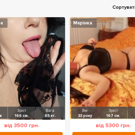
Сортуват
а
Марінка
Зріст
Вага
Вік
Зріст
в
166 см.
65 кг.
33 року
167 см.
від 3500 грн.
від 5300 грн.