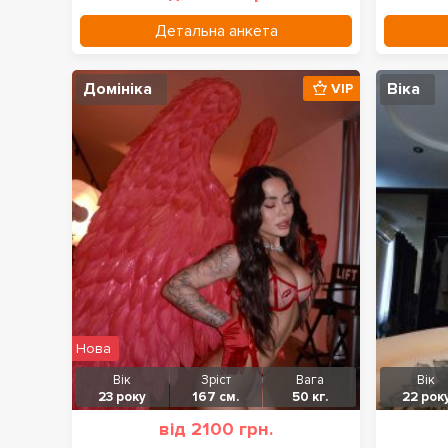
Детальна анкета
Домініка
Віка
VIP
Нова
Вік
Зріст
Вага
Вік
23 року
167 см.
50 кг.
22 рок
від 2100 грн.