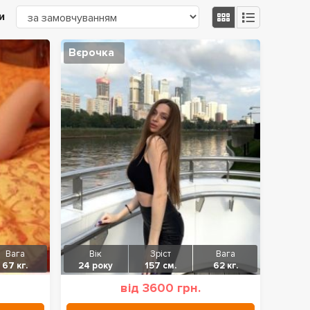
и
Вєрочка
Вага
Вік
Зріст
Вага
67 кг.
24 року
157 см.
62 кг.
від 3600 грн.