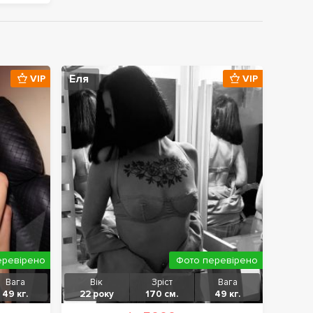
Еля
VIP
VIP
еревірено
Фото перевірено
Вага
Вік
Зріст
Вага
49 кг.
22 року
170 см.
49 кг.