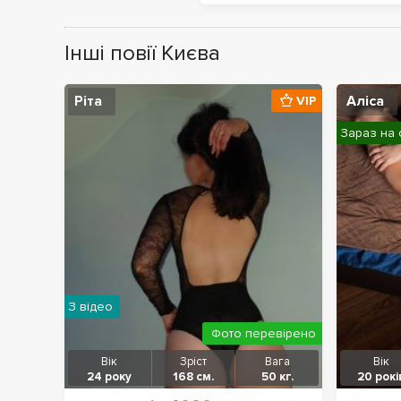
Інші повії Києва
Ріта
Аліса
VIP
Зараз на 
З відео
Фото перевірено
Вік
Зріст
Вага
Вік
24 року
168 см.
50 кг.
20 рокі