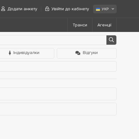
Додати анкету
Увійти до кабінету
УКР
Транси
Агенції
Індивідуалки
Відгуки