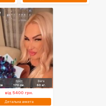
а
Зріст
Вага
ів
170 см.
60 кг.
від 5400 грн.
Детальна анкета