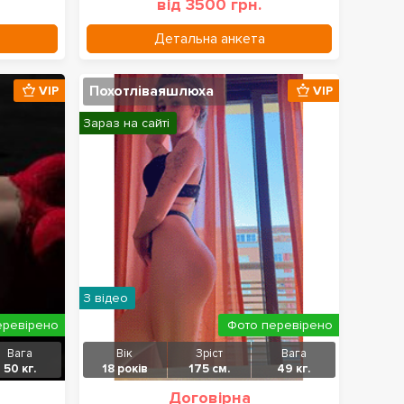
від 3500 грн.
Детальна анкета
Похотліваяшлюха
VIP
VIP
Зараз на сайті
З відео
еревірено
Фото перевірено
Вага
Вік
Зріст
Вага
50 кг.
18 років
175 см.
49 кг.
Договірна