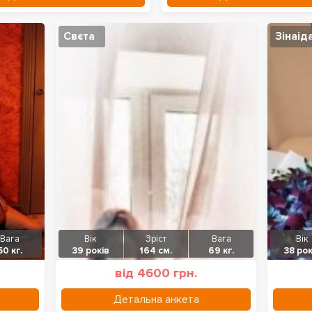
Свєта
Зінаід
Вага
Вік
Зріст
Вага
Вік
50 кг.
39 років
164 см.
69 кг.
38 рок
від 4600 грн.
Детальна анкета