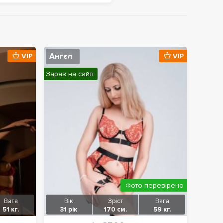
Ангєл
VIP
VIP
Зараз на сайті
Фото перевірено
Вага
Вік
Зріст
Вага
51 кг.
31 рік
170 см.
59 кг.