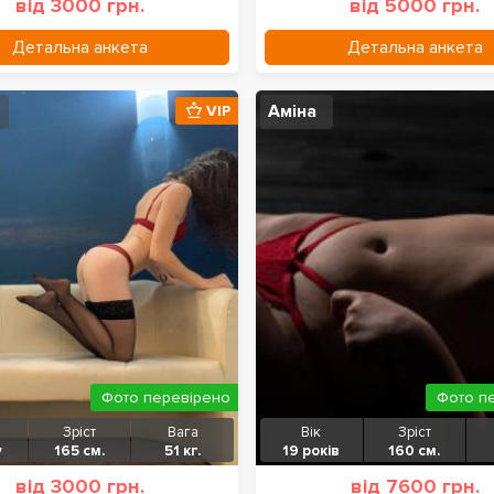
від 3000 грн.
від 5000 грн.
Детальна анкета
Детальна анкета
Аміна
VIP
Фото перевірено
Фото п
Зріст
Вага
Вік
Зріст
у
165 см.
51 кг.
19 років
160 см.
від 3000 грн.
від 7600 грн.