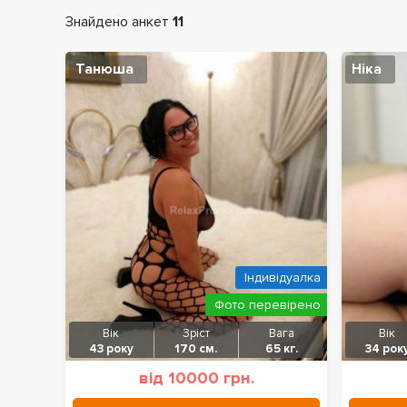
Знайдено анкет
11
Танюша
Ніка
Індивідуалка
Фото перевірено
Вік
Зріст
Вага
Вік
43 року
170 см.
65 кг.
34 рок
від 10000 грн.