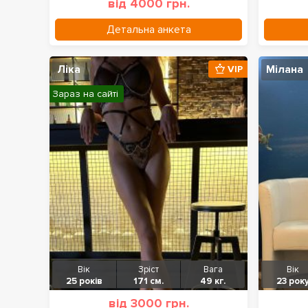
від 4000 грн.
Детальна анкета
Ліка
Мілана
VIP
Зараз на сайті
Вік
Зріст
Вага
Вік
25 років
171 см.
49 кг.
23 рок
від 3000 грн.