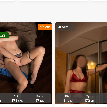
Жасмін
VIP
сайті
Зріст
Вага
Вік
Зріст
в
172 см.
57 кг.
21 рік
172 см.