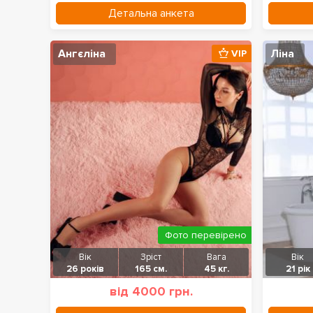
Детальна анкета
Ангєліна
Ліна
VIP
Фото перевірено
Вік
Зріст
Вага
Вік
26 років
165 см.
45 кг.
21 рік
від 4000 грн.