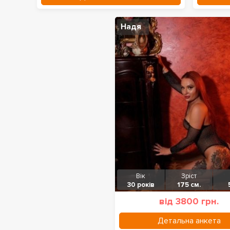
Надя
Вік
Зріст
30 років
175 см.
від 3800 грн.
Детальна анкета