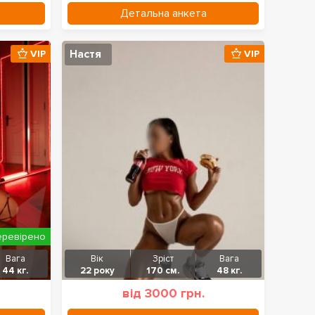
Детальна анкета
Настя
VIP
VIP
еревірено
Вага
Вік
Зріст
Вага
44 кг.
22 року
170 см.
48 кг.
від 3000 грн.