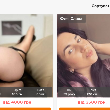
Сортуват
Юля, Слава
Зріст
Вага
Вік
Зріст
у
166 см.
65 кг.
33 року
170 см.
від 4000 грн.
від 3500 грн.