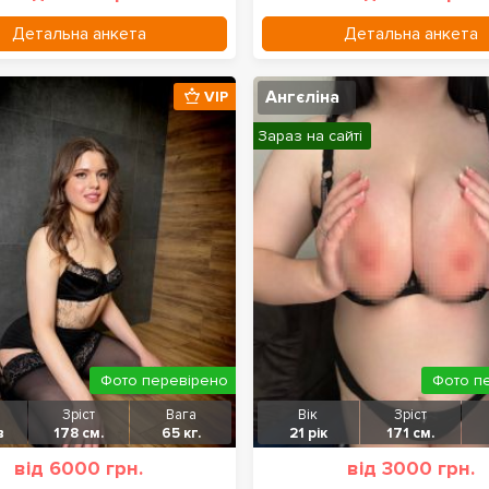
Детальна анкета
Детальна анкета
Ангєліна
VIP
Зараз на сайті
Фото перевірено
Фото п
Зріст
Вага
Вік
Зріст
в
178 см.
65 кг.
21 рік
171 см.
від 6000 грн.
від 3000 грн.