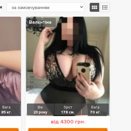
и
Валєнтіна
Вага
Вік
Зріст
Вага
85 кг.
23 року
178 см.
70 кг.
від 4300 грн.