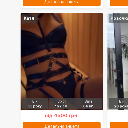
Детальна анкета
Катя
Розочк
Вік
Зріст
Вага
Вік
33 року
167 см.
66 кг.
20 рокі
від 4500 грн.
Детальна анкета