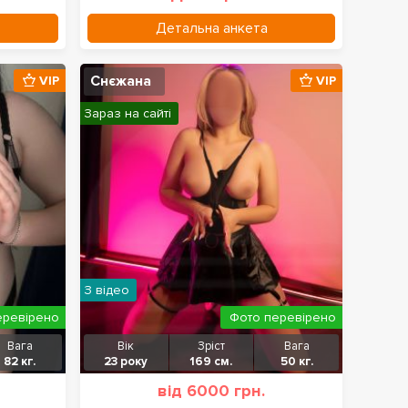
Детальна анкета
Снєжана
VIP
VIP
Зараз на сайті
З відео
еревірено
Фото перевірено
Вага
Вік
Зріст
Вага
82 кг.
23 року
169 см.
50 кг.
від 6000 грн.