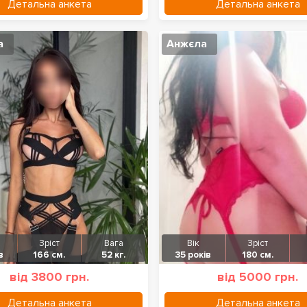
Детальна анкета
Детальна анкета
а
Анжєла
Зріст
Вага
Вік
Зріст
в
166 см.
52 кг.
35 років
180 см.
від 3800 грн.
від 5000 грн.
Детальна анкета
Детальна анкета