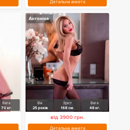
Детальна анкета
Антоніна
Вага
Вік
Зріст
Вага
70 кг.
25 років
168 см.
48 кг.
від 3900 грн.
Детальна анкета