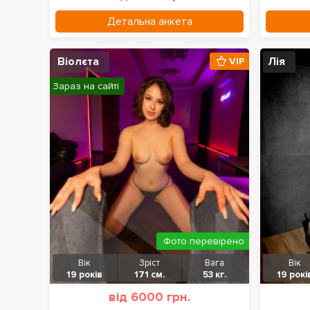
Детальна анкета
Віолєта
Лія
VIP
Зараз на сайті
Фото перевірено
Вік
Зріст
Вага
Вік
19 років
171 см.
53 кг.
19 рокі
від 6000 грн.