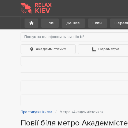
RELAX
KIEV
Нові
Дешеві
Елітні
Переві
Академмістечко
Параметри
Проститутки Києва
Метро «Академмістечко»
Повії біля метро Академміст