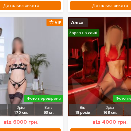
Детальна анкета
Детальна анкета
Аліса
VIP
Зараз на сайті
Фото перевірено
Фото п
Зріст
Вага
Вік
Зріст
170 см.
53 кг.
18 років
168 см.
від 6000 грн.
від 4000 грн.