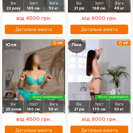
Вік
Зріст
Вага
Вік
Зріст
Вага
22 року
165 см.
52 кг.
21 рік
168 см.
49 кг.
від 4500 грн.
від 6000 грн.
Детальна анкета
Детальна анкета
VIP
VIP
Юля
Ліна
Фото перевірено
Фото перевірено
Вік
Зріст
Вага
Вік
Зріст
Вага
25 років
160 см.
59 кг.
21 рік
170 см.
53 кг.
від 4500 грн.
від 6000 грн.
Детальна анкета
Детальна анкета