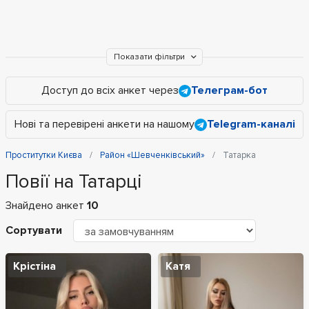
Показати фільтри
Доступ до всіх анкет через
Телеграм-бот
Нові та перевірені анкети на нашому
Telegram-каналі
Проститутки Києва
Район «Шевченківський»
Татарка
Повії на Татарці
Знайдено анкет
10
Сортувати
Крістіна
Катя