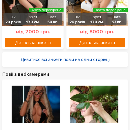
Фото перевірено
Фото перевірено
Вік
Зріст
Вага
Вік
Зріст
Вага
20 років
170 см.
50 кг.
26 років
170 см.
53 кг.
від 7000 грн.
від 8000 грн.
Детальна анкета
Детальна анкета
Дивитися всі анкети повій на одній сторінці
Повії з вебкамерами