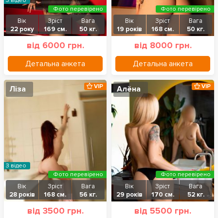
З відео
Фото перевірено
Фото перевірено
Вік
Зріст
Вага
Вік
Зріст
Вага
22 року
169 см.
50 кг.
19 років
168 см.
50 кг.
від 6000 грн.
від 8000 грн.
Детальна анкета
Детальна анкета
VIP
VIP
Ліза
Алёна
З відео
Фото перевірено
Фото перевірено
Вік
Зріст
Вага
Вік
Зріст
Вага
28 років
168 см.
56 кг.
29 років
170 см.
52 кг.
від 3500 грн.
від 5500 грн.