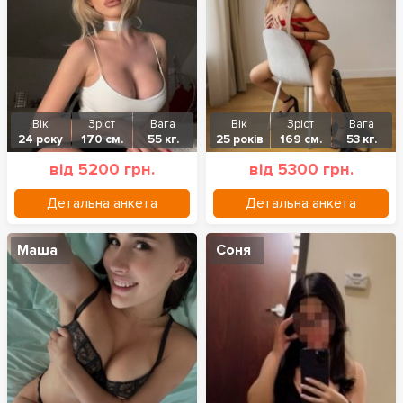
Вік
Зріст
Вага
Вік
Зріст
Вага
24 року
170 см.
55 кг.
25 років
169 см.
53 кг.
від 5200 грн.
від 5300 грн.
Детальна анкета
Детальна анкета
Маша
Соня