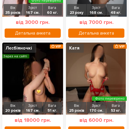
Фото перевірено
Вік
Зріст
Вага
Вік
Зріст
Вага
35 років
167 см.
60 кг.
23 року
168 см.
48 кг.
від 3000 грн.
від 7000 грн.
Детальна анкета
Детальна анкета
VIP
VIP
Лєсбіяночкі
Катя
Зараз на сайті
Фото перевірено
Вік
Зріст
Вага
Вік
Зріст
Вага
20 років
167 см.
51 кг.
25 років
170 см.
53 кг.
від 18000 грн.
від 6000 грн.