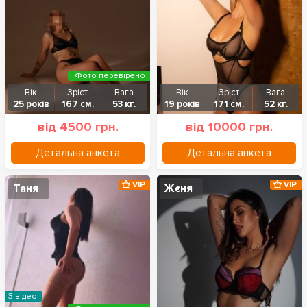
Фото перевірено
Вік
Зріст
Вага
Вік
Зріст
Вага
25 років
167 см.
53 кг.
19 років
171 см.
52 кг.
від 4500 грн.
від 10000 грн.
Детальна анкета
Детальна анкета
VIP
VIP
Таня
Жєня
З відео