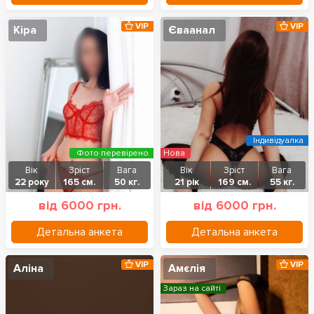
VIP
VIP
Кіра
Єваанал
Індивідуалка
Фото перевірено
Нова
Вік
Зріст
Вага
Вік
Зріст
Вага
22 року
165 см.
50 кг.
21 рік
169 см.
55 кг.
від 6000 грн.
від 6000 грн.
Детальна анкета
Детальна анкета
VIP
VIP
Аліна
Амєлія
Зараз на сайті