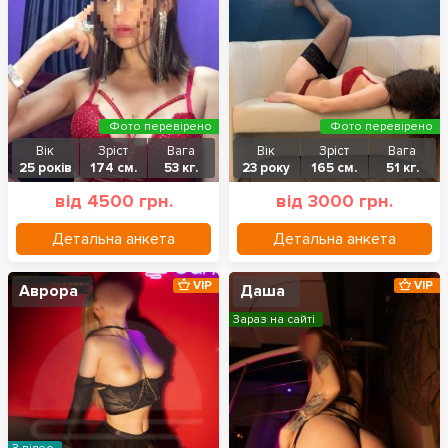
Фото перевірено
Фото перевірено
Вік
Зріст
Вага
Вік
Зріст
Вага
25 років
174 см.
53 кг.
23 року
165 см.
51 кг.
від 4500 грн.
від 3000 грн.
Детальна анкета
Детальна анкета
VIP
VIP
Аврора
Даша
Зараз на сайті