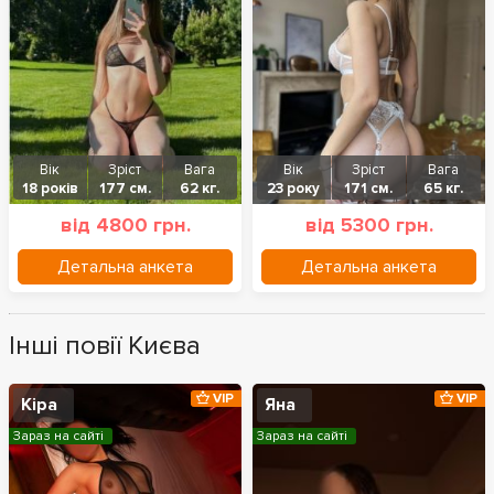
Вік
Зріст
Вага
Вік
Зріст
Вага
18 років
177 см.
62 кг.
23 року
171 см.
65 кг.
від 4800 грн.
від 5300 грн.
Детальна анкета
Детальна анкета
Інші повії Києва
VIP
VIP
Кіра
Яна
Зараз на сайті
Зараз на сайті