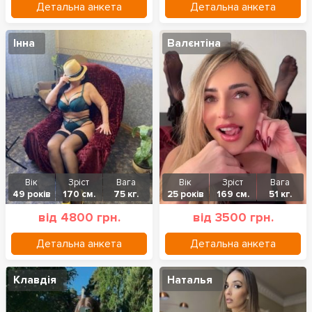
Детальна анкета
Детальна анкета
Інна
Валєнтіна
Вік
Зріст
Вага
Вік
Зріст
Вага
49 років
170 см.
75 кг.
25 років
169 см.
51 кг.
від 4800 грн.
від 3500 грн.
Детальна анкета
Детальна анкета
Клавдія
Наталья