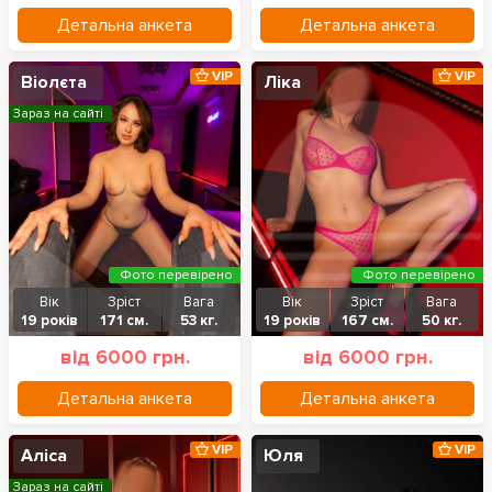
Детальна анкета
Детальна анкета
VIP
VIP
Віолєта
Ліка
Зараз на сайті
Фото перевірено
Фото перевірено
Вік
Зріст
Вага
Вік
Зріст
Вага
19 років
171 см.
53 кг.
19 років
167 см.
50 кг.
від 6000 грн.
від 6000 грн.
Детальна анкета
Детальна анкета
VIP
VIP
Аліса
Юля
Зараз на сайті