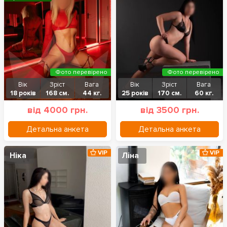
Фото перевірено
Фото перевірено
Вік
Зріст
Вага
Вік
Зріст
Вага
18 років
168 см.
44 кг.
25 років
170 см.
60 кг.
від 4000 грн.
від 3500 грн.
Детальна анкета
Детальна анкета
VIP
VIP
Ніка
Ліна