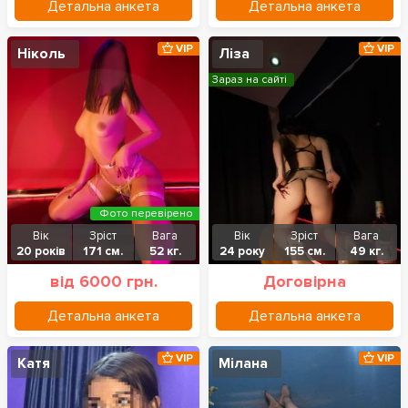
Детальна анкета
Детальна анкета
VIP
VIP
Ніколь
Ліза
Зараз на сайті
Фото перевірено
Вік
Зріст
Вага
Вік
Зріст
Вага
20 років
171 см.
52 кг.
24 року
155 см.
49 кг.
від 6000 грн.
Договірна
Детальна анкета
Детальна анкета
VIP
VIP
Катя
Мілана