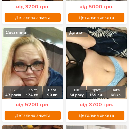
від 3700 грн.
від 5000 грн.
Детальна анкета
Детальна анкета
Свєтлана
Дарья
Вік
Зріст
Вага
Вік
Зріст
Вага
47 років
174 см.
90 кг.
54 року
169 см.
68 кг.
від 5200 грн.
від 3700 грн.
Детальна анкета
Детальна анкета