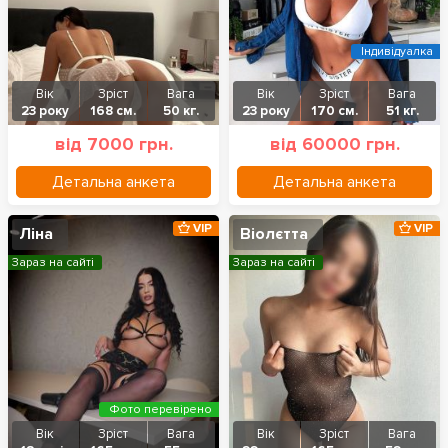
Індивідуалка
Вік
Зріст
Вага
Вік
Зріст
Вага
23 року
168 см.
50 кг.
23 року
170 см.
51 кг.
від 7000 грн.
від 60000 грн.
Детальна анкета
Детальна анкета
VIP
VIP
Ліна
Віолєтта
Зараз на сайті
Зараз на сайті
Фото перевірено
Вік
Зріст
Вага
Вік
Зріст
Вага