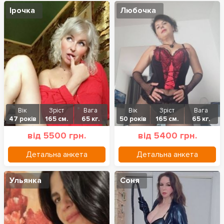
Ірочка
Любочка
Вік
Зріст
Вага
Вік
Зріст
Вага
47 років
165 см.
65 кг.
50 років
165 см.
65 кг.
від 5500 грн.
від 5400 грн.
Детальна анкета
Детальна анкета
Ульянка
Соня