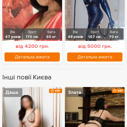
Вік
Зріст
Вага
Вік
Зріст
Вага
47 років
170 см.
60 кг.
48 років
167 см.
70 кг.
від 4200 грн.
від 5000 грн.
Детальна анкета
Детальна анкета
Інші повії Києва
VIP
VIP
Даша
Злата