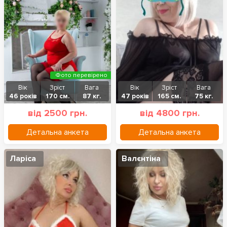
Фото перевірено
Вік
Зріст
Вага
Вік
Зріст
Вага
46 років
170 см.
87 кг.
47 років
165 см.
75 кг.
від 2500 грн.
від 4800 грн.
Детальна анкета
Детальна анкета
Ларіса
Валєнтіна