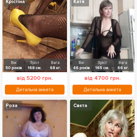
Крістіна
Катя
Вік
Зріст
Вага
Вік
Зріст
Вага
50 років
168 см.
68 кг.
46 років
165 см.
66 кг.
від 5200 грн.
від 4700 грн.
Детальна анкета
Детальна анкета
Роза
Свєта