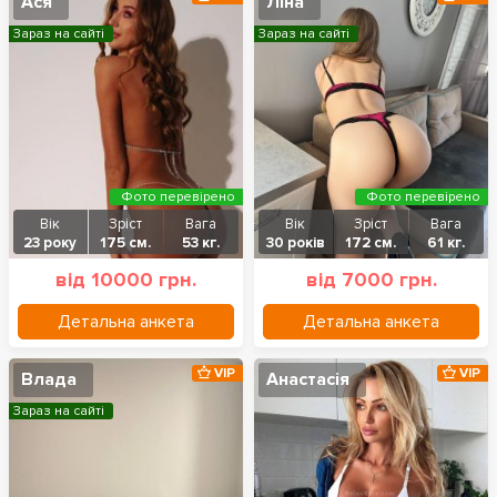
Ася
Ліна
Зараз на сайті
Зараз на сайті
Фото перевірено
Фото перевірено
Вік
Зріст
Вага
Вік
Зріст
Вага
23 року
175 см.
53 кг.
30 років
172 см.
61 кг.
від 10000 грн.
від 7000 грн.
Детальна анкета
Детальна анкета
VIP
VIP
Влада
Анастасія
Зараз на сайті