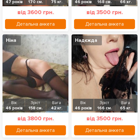
47 років
170 см.
75 кг.
46 років
168 см.
66 кг.
від 3600 грн.
від 3500 грн.
Детальна анкета
Детальна анкета
Ніна
Надєжда
Вік
Зріст
Вага
Вік
Зріст
Вага
46 років
158 см.
42 кг.
46 років
166 см.
65 кг.
від 3800 грн.
від 3500 грн.
Детальна анкета
Детальна анкета