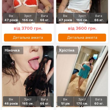
Вік
Зріст
Вага
Вік
Зріст
Вага
47 років
166 см.
66 кг.
47 років
166 см.
66 кг.
від 3700 грн.
від 3600 грн.
Детальна анкета
Детальна анкета
Ніночка
Хрістіна
Вік
Зріст
Вага
Вік
Зріст
Вага
46 років
165 см.
66 кг.
51 рік
170 см.
60 кг.