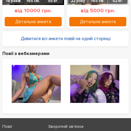
18 років
165 см.
55 кг.
22 року
165 см.
52 кг.
від 10000 грн.
від 5000 грн.
Детальна анкета
Детальна анкета
Дивитися всі анкети повій на одній сторінці
Повії з вебкамерами
Повії
Зворотній зв'язок