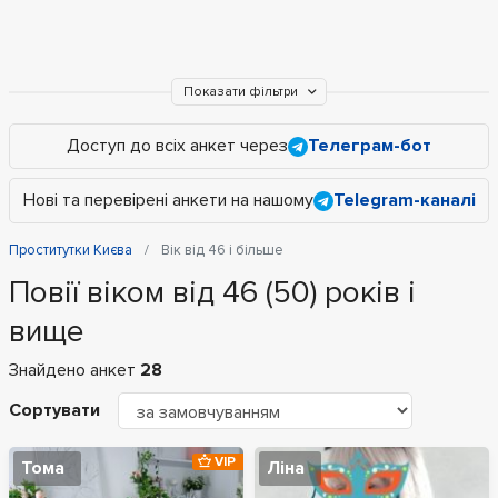
Показати фільтри
Доступ до всіх анкет через
Телеграм-бот
Нові та перевірені анкети на нашому
Telegram-каналі
Проститутки Києва
Вік від 46 і більше
Повії віком від 46 (50) років і
вище
Знайдено анкет
28
Сортувати
VIP
Тома
Ліна