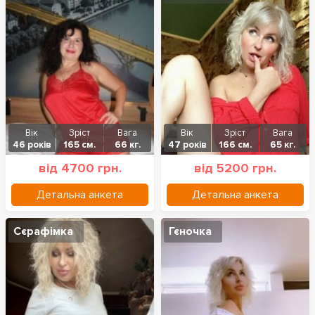
Вік
Зріст
Вага
Вік
Зріст
Вага
46 років
165 см.
66 кг.
47 років
166 см.
65 кг.
від 4700 грн.
від 5200 грн.
Детальна анкета
Детальна анкета
Сєрафімка
Гєночка