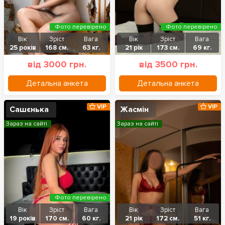
Фото перевірено
Фото перевірено
Вік
Зріст
Вага
Вік
Зріст
Вага
25 років
168 см.
63 кг.
21 рік
173 см.
69 кг.
від 3000 грн.
від 3500 грн.
Детальна анкета
Детальна анкета
VIP
VIP
Сашєнька
Жасмін
Зараз на сайті
Зараз на сайті
Фото перевірено
Вік
Зріст
Вага
Вік
Зріст
Вага
19 років
170 см.
60 кг.
21 рік
172 см.
51 кг.