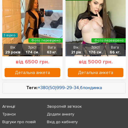
З відео
Фото перевірено
Фото перевірено
Вік
Зріст
Вага
Вік
Зріст
Вага
29 років
174 см.
63 кг.
21 рік
176 см.
66 кг.
від 6500 грн.
від 5000 грн.
Детальна анкета
Детальна анкета
Теги:
+380(50)999-29-34
,
блондинка
Агенції
Зворотній зв'язок
Транси
Додати анкету
Відгуки про повій
Вхід до кабінету