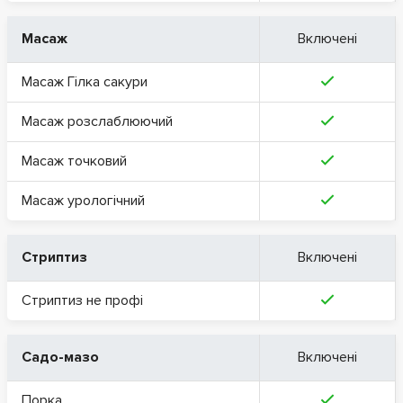
Масаж
Включені
Масаж Гілка сакури
Масаж розслаблюючий
Масаж точковий
Масаж урологічний
Стриптиз
Включені
Стриптиз не профі
Садо-мазо
Включені
Порка