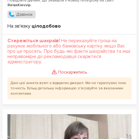
Повідомте дівчині, що знайшли її номер телефону на сайті
RelaxKiev.vip.
Дзвінок
На зв'язку
цілодобово
Стережіться шахраїв!
Не переказуйте гроші на
рахунок мобільного або банківську картку, якщо Вас
про це просять. Про будь-які факти шахрайства та інші
неправомірні дії рекламодавця скаржтеся
адміністратору.
Поскаржитись
Дані цієї анкети взяті з відкритих джерел. Ми не гарантуємо їхню
точність. Більш детальну інформацію з'ясовуйте за вказаними
контактами.