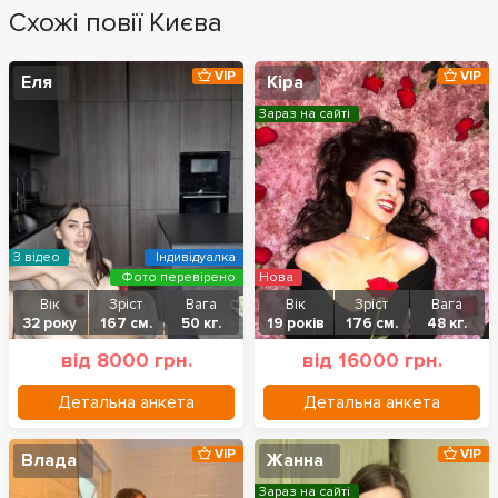
Схожі повії Києва
VIP
VIP
Еля
Кіра
Зараз на сайті
З відео
Індивідуалка
Фото перевірено
Нова
Вік
Зріст
Вага
Вік
Зріст
Вага
32 року
167 см.
50 кг.
19 років
176 см.
48 кг.
від 8000 грн.
від 16000 грн.
Детальна анкета
Детальна анкета
VIP
VIP
Влада
Жанна
Зараз на сайті