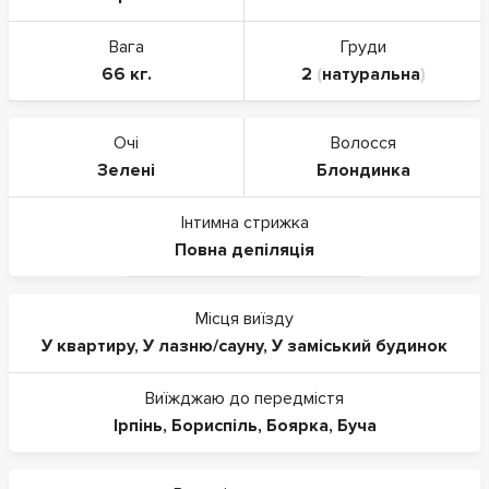
Вага
Груди
66 кг.
2
(
натуральна
)
Очі
Волосся
Зелені
Блондинка
Інтимна стрижка
Повна депіляція
Місця виїзду
У квартиру
,
У лазню/сауну
,
У заміський будинок
Виїжджаю до передмістя
Ірпінь
,
Бориспіль
,
Боярка
,
Буча