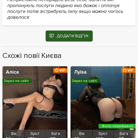
пропонують послуги людина яка бажає і оплачує
послуги потім зістрибують типу якщо можна чогось
довелося
ДОДАТИ ВІДГУК
Схожі повії Києва
VIP
VIP
Аліса
Луїза
Зараз на сайті
Зараз на сайті
Фото перевірено
Вік
Зріст
Вага
Вік
Зріст
Вага