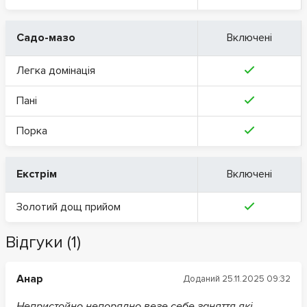
Садо-мазо
Включені
Легка домінація
Пані
Порка
Екстрім
Включені
Золотий дощ прийом
Відгуки (1)
Анар
Доданий 25.11.2025 09:32
Непристойно непорядно везе себе заняття які