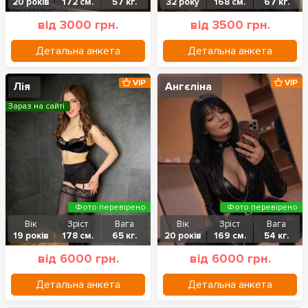
20 років
172 см.
57 кг.
32 року
168 см.
67 кг.
від 3000 грн.
від 3500 грн.
Детальна анкета
Детальна анкета
VIP
VIP
Лія
Ангєліна
Зараз на сайті
Фото перевірено
Фото перевірено
Вік
Зріст
Вага
Вік
Зріст
Вага
19 років
178 см.
65 кг.
20 років
169 см.
54 кг.
від 6000 грн.
від 6000 грн.
Детальна анкета
Детальна анкета