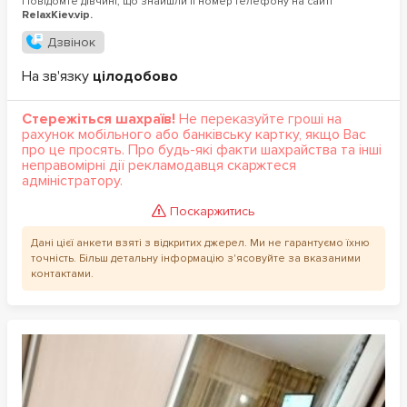
Повідомте дівчині, що знайшли її номер телефону на сайті
RelaxKiev.vip.
Дзвінок
На зв'язку
цілодобово
Стережіться шахраїв!
Не переказуйте гроші на
рахунок мобільного або банківську картку, якщо Вас
про це просять. Про будь-які факти шахрайства та інші
неправомірні дії рекламодавця скаржтеся
адміністратору.
Поскаржитись
Дані цієї анкети взяті з відкритих джерел. Ми не гарантуємо їхню
точність. Більш детальну інформацію з'ясовуйте за вказаними
контактами.