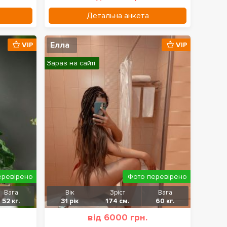
Детальна анкета
Елла
VIP
VIP
Зараз на сайті
еревірено
Фото перевірено
Вага
Вік
Зріст
Вага
52 кг.
31 рік
174 см.
60 кг.
від 6000 грн.