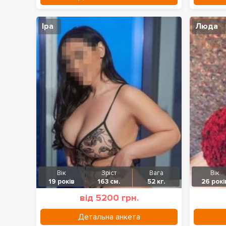
Іра
Люда
Вік
Зріст
Вага
Вік
19 років
163 см.
52 кг.
26 рокі
від 5200 грн.
Детальна анкета