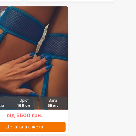
Зріст
Вага
ів
169 см.
55 кг.
від 5500 грн.
Детальна анкета