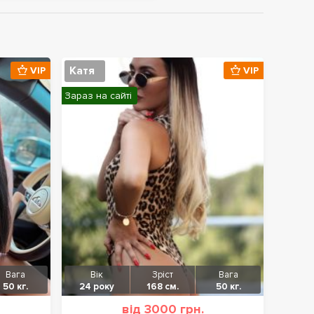
Катя
VIP
VIP
Зараз на сайті
Вага
Вік
Зріст
Вага
50 кг.
24 року
168 см.
50 кг.
від 3000 грн.