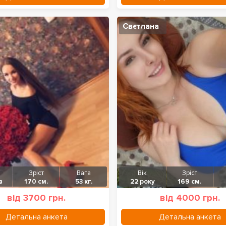
Свєтлана
Зріст
Вага
Вік
Зріст
в
170 см.
53 кг.
22 року
169 см.
від 3700 грн.
від 4000 грн.
Детальна анкета
Детальна анкета