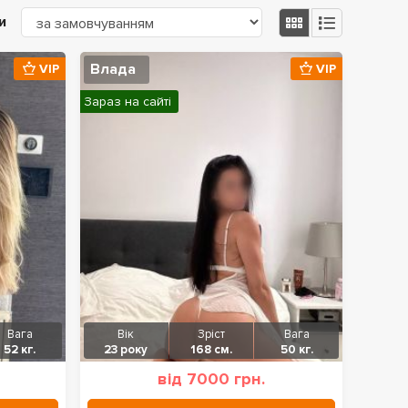
и
Влада
VIP
VIP
Зараз на сайті
Вага
Вік
Зріст
Вага
52 кг.
23 року
168 см.
50 кг.
від 7000 грн.