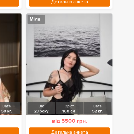
Детальна анкета
Міла
Вага
Вік
Зріст
Вага
50 кг.
23 року
160 см.
52 кг.
від 5500 грн.
Детальна анкета