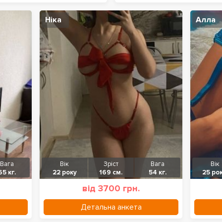
Ніка
Алла
Вага
Вік
Зріст
Вага
Вік
65 кг.
22 року
169 см.
54 кг.
25 рок
від 3700 грн.
Детальна анкета