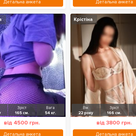
Детальна анкета
Детальна анкета
а
Крістіна
Зріст
Вага
Вік
Зріст
у
165 см.
54 кг.
22 року
166 см.
від 4500 грн.
від 3800 грн.
Детальна анкета
Детальна анкета