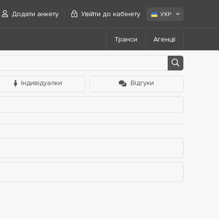
Додати анкету
Увійти до кабінету
УКР
Транси
Агенції
Індивідуалки
Відгуки