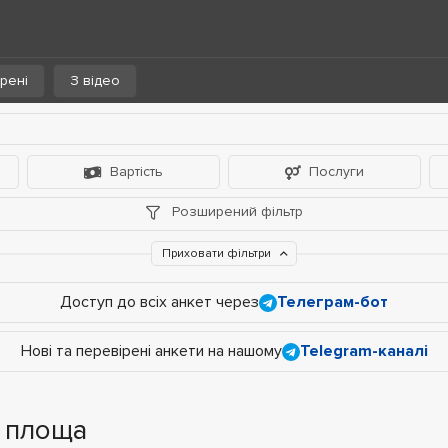
рені
З відео
Вартість
Послуги
Розширений фільтр
Приховати фільтри
Доступ до всіх анкет через
Телеграм-бот
Нові та перевірені анкети на нашому
Telegram-каналі
а площа