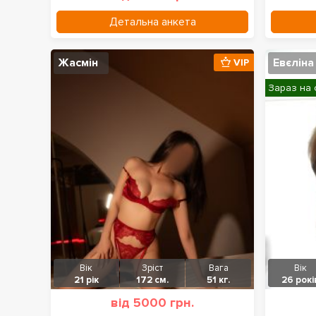
Детальна анкета
Жасмін
Евєліна
VIP
Зараз на 
Вік
Зріст
Вага
Вік
21 рік
172 см.
51 кг.
26 рокі
від 5000 грн.