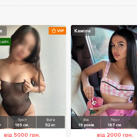
а
Каміла
VIP
сайті
Зріст
Вага
Вік
Зріст
у
165 см.
52 кг.
19 років
167 см.
від 5000 грн.
від 2000 грн.