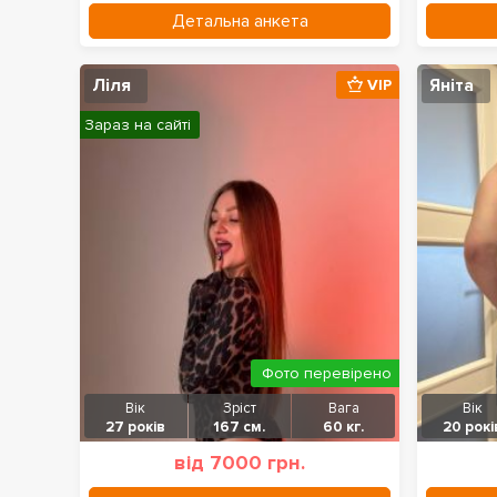
Детальна анкета
Ліля
Яніта
VIP
Зараз на сайті
Фото перевірено
Вік
Зріст
Вага
Вік
27 років
167 см.
60 кг.
20 рокі
від 7000 грн.