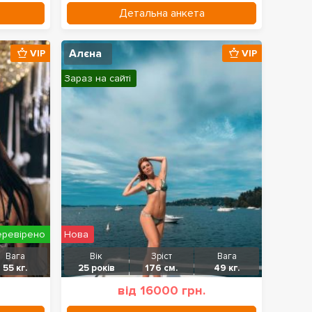
Детальна анкета
Алєна
VIP
VIP
Зараз на сайті
еревірено
Нова
Вага
Вік
Зріст
Вага
55 кг.
25 років
176 см.
49 кг.
від 16000 грн.