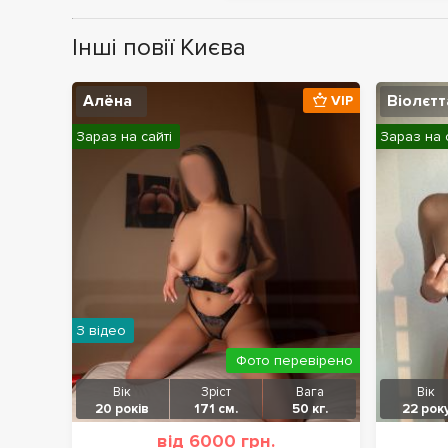
Інші повії Києва
Алёна
Віолєтт
VIP
Зараз на сайті
Зараз на 
З відео
Фото перевірено
Вік
Зріст
Вага
Вік
20 років
171 см.
50 кг.
22 рок
від 6000 грн.