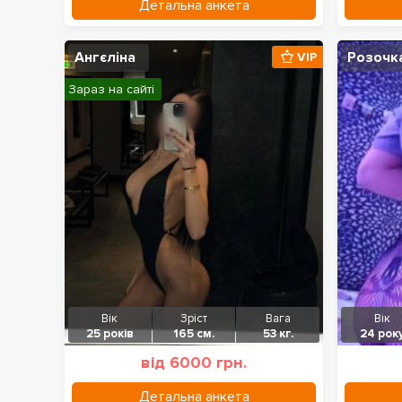
Детальна анкета
Ангєліна
Розочк
VIP
Зараз на сайті
Вік
Зріст
Вага
Вік
25 років
165 см.
53 кг.
24 рок
від 6000 грн.
Детальна анкета