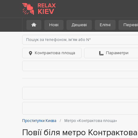
RELAX
KIEV
Нові
Дешеві
Елітні
Переві
Контрактова площа
Параметри
Проститутки Києва
Метро «Контрактова площа»
Повії біля метро Контрактов