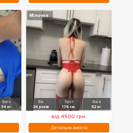
Мілочка
Вага
Вік
Зріст
Вага
54 кг.
26 років
176 см.
52 кг.
від 4500 грн.
Детальна анкета