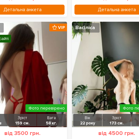
Детальна анкета
Детальна анкета
Васіліса
VIP
сайті
Фото перевірено
Фото п
Зріст
Вага
Вік
Зріст
в
159 см.
58 кг.
22 року
173 см.
від 3500 грн.
від 4500 грн.