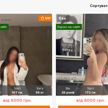
Сортуват
Єва
VIP
сайті
Зараз на сайті
Зріст
Вага
Вік
Зріст
у
167 см.
56 кг.
26 років
172 см.
від 6000 грн.
від 6000 грн.