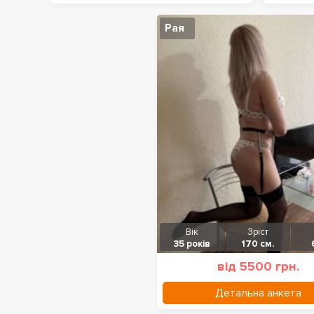
Рая
Вік
Зріст
35 років
170 см.
від 5500 грн.
Детальна анкета