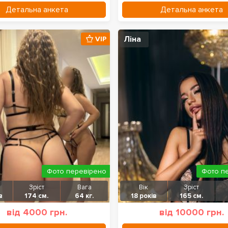
Детальна анкета
Детальна анкета
Ліна
VIP
Фото перевірено
Фото п
Зріст
Вага
Вік
Зріст
в
174 см.
64 кг.
18 років
165 см.
від 4000 грн.
від 10000 грн.