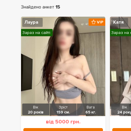
Знайдено анкет
15
Лаура
Катя
VIP
Зараз на сайті
Зараз на 
Вік
Зріст
Вага
Вік
20 років
159 см.
65 кг.
24 рок
від 5000 грн.