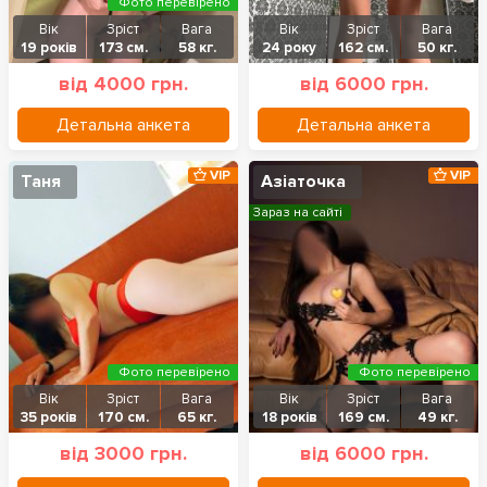
Фото перевірено
Вік
Зріст
Вага
Вік
Зріст
Вага
19 років
173 см.
58 кг.
24 року
162 см.
50 кг.
від 4000 грн.
від 6000 грн.
Детальна анкета
Детальна анкета
VIP
VIP
Таня
Азіаточка
Зараз на сайті
Фото перевірено
Фото перевірено
Вік
Зріст
Вага
Вік
Зріст
Вага
35 років
170 см.
65 кг.
18 років
169 см.
49 кг.
від 3000 грн.
від 6000 грн.