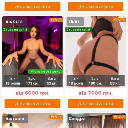
Детальна анкета
Детальна анкета
VIP
VIP
Віолєта
Ліліт
Зараз на сайті
Зараз на сайті
Фото перевірено
Вік
Зріст
Вага
Вік
Зріст
Вага
19 років
171 см.
53 кг.
18 років
180 см.
58 кг.
від 6000 грн.
від 7000 грн.
Детальна анкета
Детальна анкета
VIP
VIP
Вікторія
Сандра