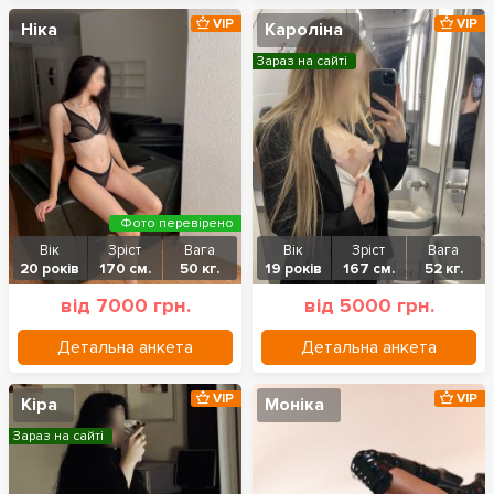
VIP
VIP
Ніка
Кароліна
Зараз на сайті
Фото перевірено
Вік
Зріст
Вага
Вік
Зріст
Вага
20 років
170 см.
50 кг.
19 років
167 см.
52 кг.
від 7000 грн.
від 5000 грн.
Детальна анкета
Детальна анкета
VIP
VIP
Кіра
Моніка
Зараз на сайті