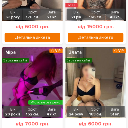
Нова
Вік
Зріст
Вага
Вік
Зріст
Вага
23 року
170 см.
57 кг.
21 рік
166 см.
48 кг.
від 6000 грн.
від 15000 грн.
Детальна анкета
Детальна анкета
VIP
VIP
Міра
Злата
Зараз на сайті
Зараз на сайті
Фото перевірено
Вік
Зріст
Вага
Вік
Зріст
Вага
20 років
162 см.
47 кг.
24 року
163 см.
51 кг.
від 7000 грн.
від 6000 грн.