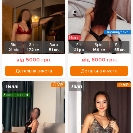
Індивідуалка
Нова
Вік
Зріст
Вага
Вік
Зріст
Вага
21 рік
172 см.
51 кг.
21 рік
169 см.
55 кг.
від 5000 грн.
від 6000 грн.
Детальна анкета
Детальна анкета
VIP
VIP
Нєллі
Ліліт
Зараз на сайті