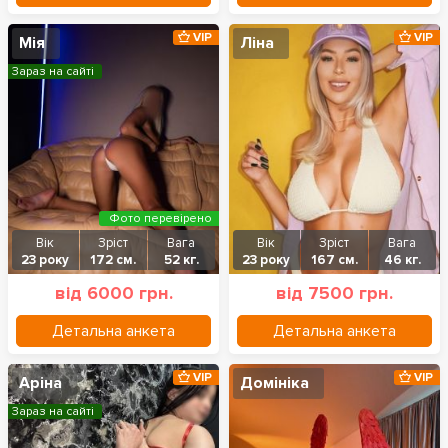
VIP
VIP
Мія
Ліна
Зараз на сайті
Фото перевірено
Вік
Зріст
Вага
Вік
Зріст
Вага
23 року
172 см.
52 кг.
23 року
167 см.
46 кг.
від 6000 грн.
від 7500 грн.
Детальна анкета
Детальна анкета
VIP
VIP
Аріна
Домініка
Зараз на сайті