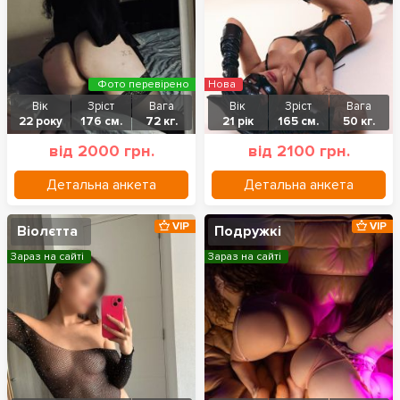
Фото перевірено
Нова
Вік
Зріст
Вага
Вік
Зріст
Вага
22 року
176 см.
72 кг.
21 рік
165 см.
50 кг.
від 2000 грн.
від 2100 грн.
Детальна анкета
Детальна анкета
VIP
VIP
Віолєтта
Подружкі
Зараз на сайті
Зараз на сайті