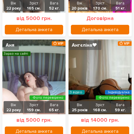
Вік
Зріст
Вага
Вік
Зріст
Вага
22 року
165 см.
52 кг.
20 років
170 см.
51 кг.
від 5000 грн.
Договірна
Детальна анкета
Детальна анкета
VIP
VIP
Аня
Ангєліна❤️
Зараз на сайті
З відео
Індивідуалка
Фото перевірено
Фото перевірено
Вік
Зріст
Вага
Вік
Зріст
Вага
22 року
159 см.
65 кг.
25 років
168 см.
59 кг.
від 5000 грн.
від 14000 грн.
Детальна анкета
Детальна анкета