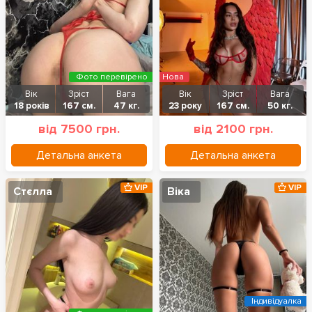
Фото перевірено
Нова
Вік
Зріст
Вага
Вік
Зріст
Вага
18 років
167 см.
47 кг.
23 року
167 см.
50 кг.
від 7500 грн.
від 2100 грн.
Детальна анкета
Детальна анкета
VIP
VIP
Стєлла
Віка
Індивідуалка