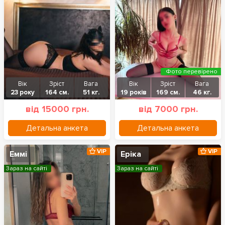
Фото перевірено
Вік
Зріст
Вага
Вік
Зріст
Вага
23 року
164 см.
51 кг.
19 років
169 см.
46 кг.
від 15000 грн.
від 7000 грн.
Детальна анкета
Детальна анкета
VIP
VIP
Еммі
Еріка
Зараз на сайті
Зараз на сайті