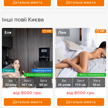
Детальна анкета
Детальна анкета
Інші повії Києва
VIP
VIP
Еля
Ліна
З відео
Індивідуалка
Фото перевірено
Фото перевірено
Вік
Зріст
Вага
Вік
Зріст
Вага
32 року
167 см.
50 кг.
26 років
170 см.
53 кг.
від 8000 грн.
від 8000 грн.
Детальна анкета
Детальна анкета