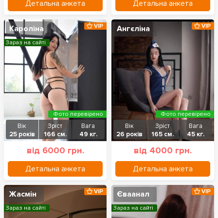
Детальна анкета
Детальна анкета
VIP
VIP
Кароліна
Ангєліна
Зараз на сайті
Фото перевірено
Фото перевірено
Вік
Зріст
Вага
Вік
Зріст
Вага
25 років
166 см.
49 кг.
26 років
165 см.
45 кг.
від 6000 грн.
від 4000 грн.
Детальна анкета
Детальна анкета
VIP
VIP
Жасмін
Єваанал
Зараз на сайті
Зараз на сайті