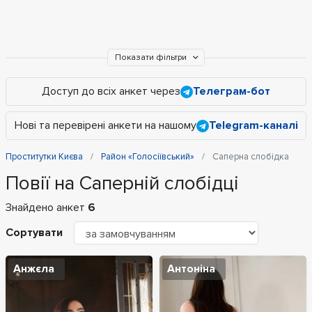
Показати фільтри
Доступ до всіх анкет через
Телеграм-бот
Нові та перевірені анкети на нашому
Telegram-каналі
Проститутки Києва
Район «Голосіївський»
Саперна слобідка
Повії на Саперній слобідці
Знайдено анкет
6
Сортувати
Анжєла
Антоніна