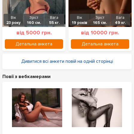
Вік
Зріст
Вага
Вік
Зріст
Вага
23 року
160 см.
55 кг.
19 років
165 см.
49 кг.
від 5000 грн.
від 10000 грн.
Детальна анкета
Детальна анкета
Дивитися всі анкети повій на одній сторінці
Повії з вебкамерами