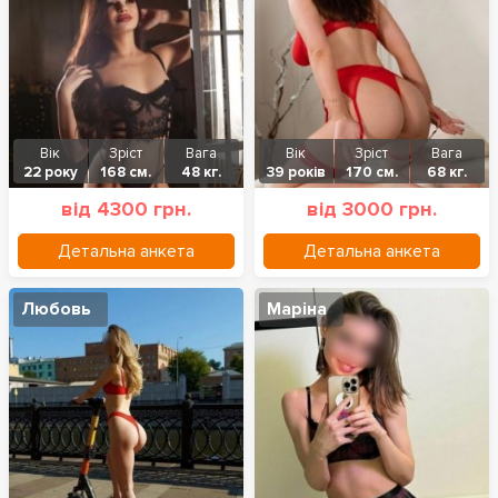
Вік
Зріст
Вага
Вік
Зріст
Вага
22 року
168 см.
48 кг.
39 років
170 см.
68 кг.
від 4300 грн.
від 3000 грн.
Детальна анкета
Детальна анкета
Любовь
Маріна