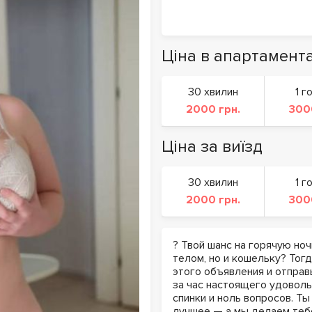
Ціна в апартамент
30 хвилин
1 г
2000 грн.
300
Ціна за виїзд
30 хвилин
1 г
2000 грн.
300
? Твой шанс на горячую ноч
телом, но и кошельку? Тог
этого объявления и отправ
за час настоящего удоволь
спинки и ноль вопросов. Ты
лучшее — а мы делаем тебе