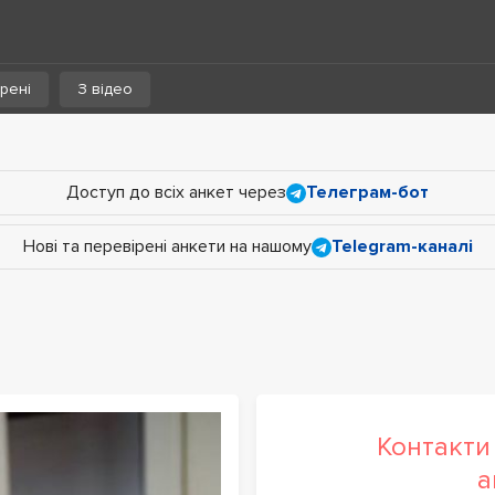
рені
З відео
Доступ до всіх анкет через
Телеграм-бот
Нові та перевірені анкети на нашому
Telegram-каналі
Контакти 
а