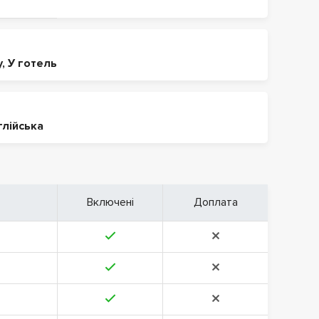
у
,
У готель
глійська
Включені
Доплата