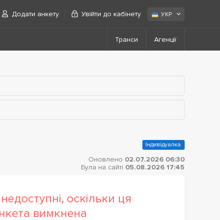
Додати анкету
Увійти до кабінету
УКР
Транси
Агенції
Індивідуалка
Оновлено
02.07.2026 06:30
Була на сайті
05.08.2026 17:45
недоступні, оскільки ця
нкета вимкнена