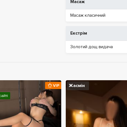
Масаж
Масаж класичний
Екстрім
Золотий дощ видача
Жасмін
VIP
сайті