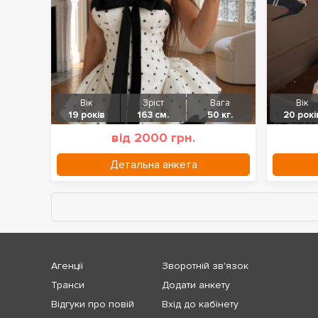
Вік
Зріст
Вага
Вік
19 років
163 см.
50 кг.
20 рокі
від 2000 грн.
Детальна анкета
Агенції
Зворотній зв'язок
Транси
Додати анкету
Відгуки про повій
Вхід до кабінету