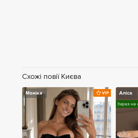
Схожі повії Києва
Моніка
Аліса
VIP
Зараз на 