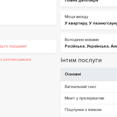
Повна депіляція
Місця виїзду
У квартиру
,
У лазню/саун
Володіння мовами
удьте першими!
Російська
,
Українська
,
Ан
Інтим послуги
и є рекламодавцем
Основні
Вагінальний секс
Мінет у презервативі
Поцілунки з язиком