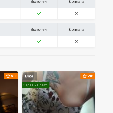
Включені
Доплата
Включені
Доплата
Віка
VIP
VIP
Зараз на сайті