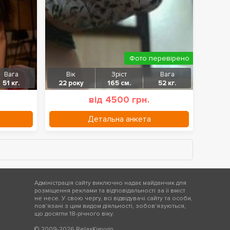
Фото перевірено
Вага
Вік
Зріст
Вага
51 кг.
22 року
165 см.
52 кг.
від 4500 грн.
Детальна анкета
Адміністрація сайту виключно надає майданчик для
розміщення реклами та відповідальності за її вміст
не несе. У свою чергу, всі відвідувачі сайту та особи,
пов'язані з цим видом діяльності, зобов'язуються,
що досягли 18-річного віку.
© 2009-2026 RelaxKiev.vip