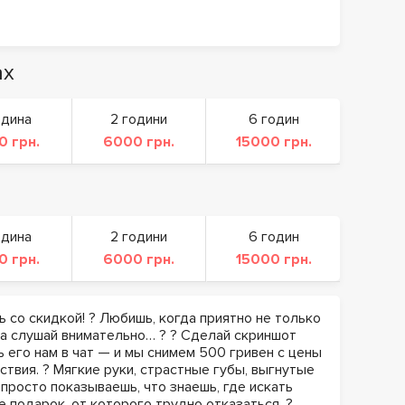
ах
одина
2 години
6 годин
0 грн.
6000 грн.
15000 грн.
одина
2 години
6 годин
0 грн.
6000 грн.
15000 грн.
ь со скидкой! ? Любишь, когда приятно не только
да слушай внимательно… ? ? Сделай скриншот
ь его нам в чат — и мы снимем 500 гривен с цены
ствия. ? Мягкие руки, страстные губы, выгнутые
 просто показываешь, что знаешь, где искать
 подарок, от которого трудно отказаться. ?