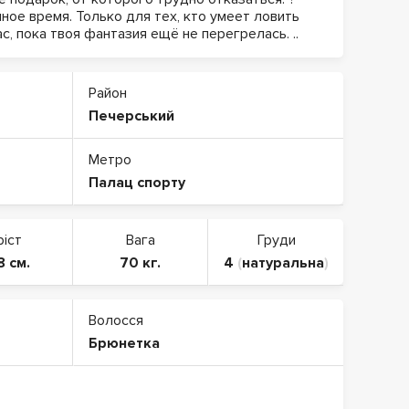
ное время. Только для тех, кто умеет ловить
с, пока твоя фантазия ещё не перегрелась. ..
Район
Печерський
Метро
Палац спорту
ріст
Вага
Груди
8 см.
70 кг.
4
(
натуральна
)
Волосся
Брюнетка