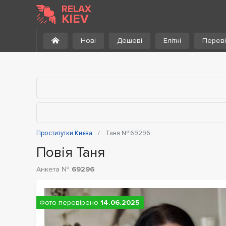
До каталогу
RELAX
KIEV
Нові
Дешеві
Елітні
Переві
Проститутки Києва
Таня № 69296
Повія Таня
Анкета №
69296
Фото перевірено
14.06.2025