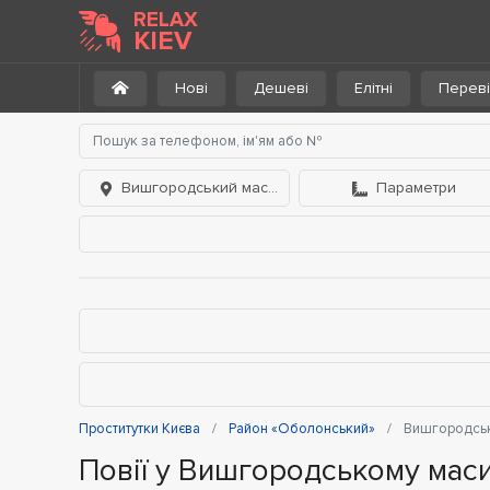
RELAX
KIEV
Нові
Дешеві
Елітні
Переві
Вишгородський масив
Параметри
Проститутки Києва
Район «Оболонський»
Вишгородськ
Повії у Вишгородському маси