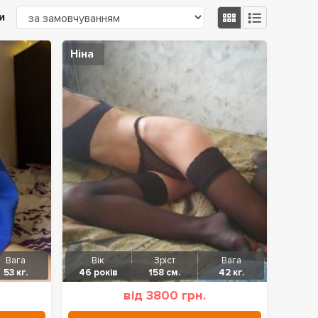
и
Ніна
Вага
Вік
Зріст
Вага
53 кг.
46 років
158 см.
42 кг.
від 3800 грн.