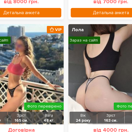
від 8000 грн.
від 7000 грн.
Детальна анкета
Детальна анкета
Лола
VIP
сайті
Зараз на сайті
Фото перевірено
Фото п
Зріст
Вага
Вік
Зріст
у
165 см.
48 кг.
24 року
163 см.
Договірна
від 4000 грн.