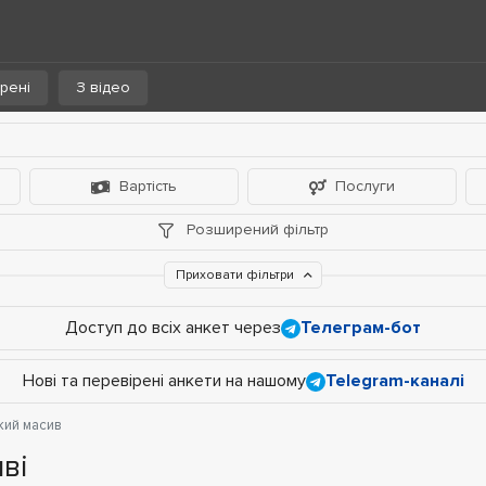
рені
З відео
Вартість
Послуги
Розширений фільтр
Приховати фільтри
Доступ до всіх анкет через
Телеграм-бот
Нові та перевірені анкети на нашому
Telegram-каналі
ий масив
ві