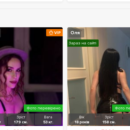
Оля
VIP
Зараз на сайті
Фото перевірено
Фото п
Зріст
Вага
Вік
Зріст
у
179 см.
53 кг.
18 років
158 см.