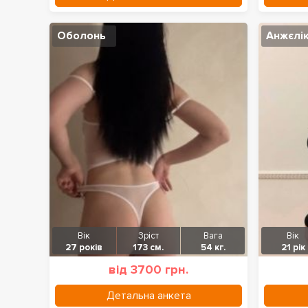
Оболонь
Анжєлі
Вік
Зріст
Вага
Вік
27 років
173 см.
54 кг.
21 рік
від 3700 грн.
Детальна анкета