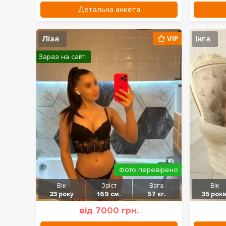
Детальна анкета
Ліза
Інга
VIP
Зараз на сайті
Фото перевірено
Вік
Зріст
Вага
Вік
23 року
169 см.
57 кг.
35 рокі
від 7000 грн.