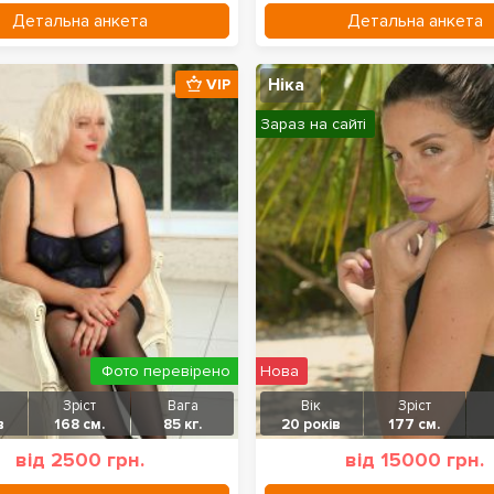
Детальна анкета
Детальна анкета
Ніка
VIP
Зараз на сайті
Фото перевірено
Нова
Зріст
Вага
Вік
Зріст
в
168 см.
85 кг.
20 років
177 см.
від 2500 грн.
від 15000 грн.