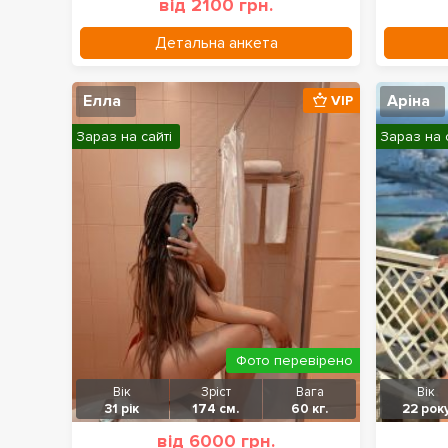
від 2100 грн.
Детальна анкета
Елла
Аріна
VIP
Зараз на сайті
Зараз на 
Фото перевірено
Вік
Зріст
Вага
Вік
31 рік
174 см.
60 кг.
22 рок
від 6000 грн.