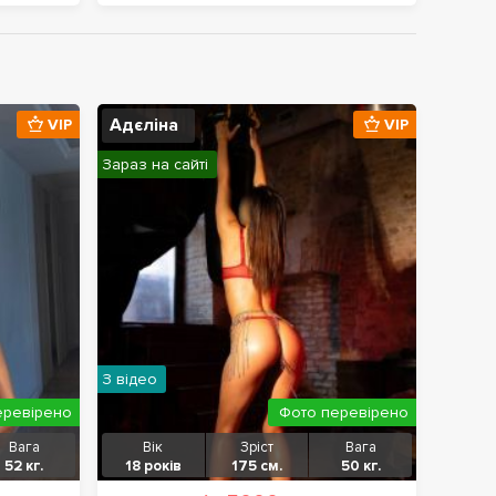
Адєліна
VIP
VIP
Зараз на сайті
З відео
еревірено
Фото перевірено
Вага
Вік
Зріст
Вага
52 кг.
18 років
175 см.
50 кг.