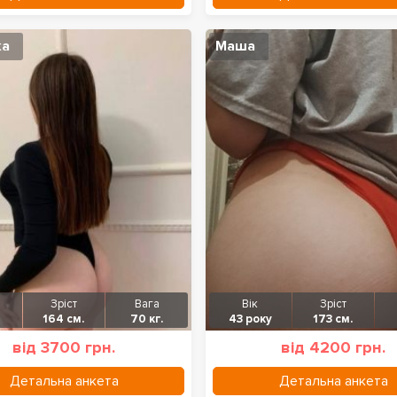
ка
Маша
Зріст
Вага
Вік
Зріст
164 см.
70 кг.
43 року
173 см.
від 3700 грн.
від 4200 грн.
Детальна анкета
Детальна анкета