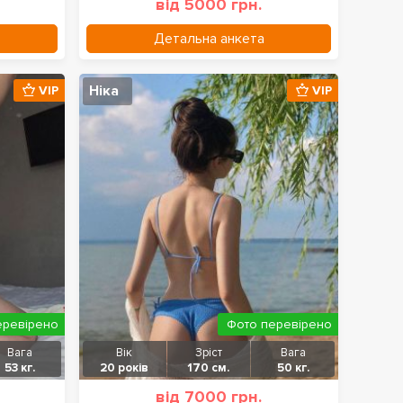
від 5000 грн.
Детальна анкета
Ніка
VIP
VIP
еревірено
Фото перевірено
Вага
Вік
Зріст
Вага
53 кг.
20 років
170 см.
50 кг.
від 7000 грн.