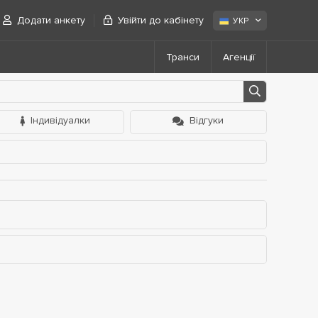
Додати анкету
Увійти до кабінету
УКР
Транси
Агенції
Індивідуалки
Відгуки