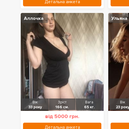
Детальна анкета
Аллочка
Ульяна
Вік
Зріст
Вага
Вік
33 року
166 см.
65 кг.
23 рок
від 5000 грн.
Детальна анкета