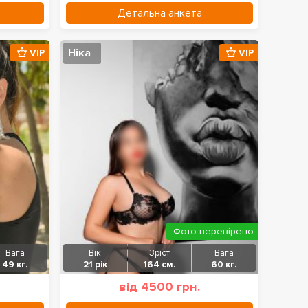
Детальна анкета
Ніка
VIP
VIP
Фото перевірено
Вага
Вік
Зріст
Вага
49 кг.
21 рік
164 см.
60 кг.
від 4500 грн.