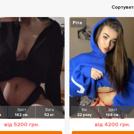
Сортуват
Ріта
Зріст
Вага
Вік
Зріст
в
162 см.
52 кг.
22 року
168 см.
від 5200 грн.
від 4200 грн.