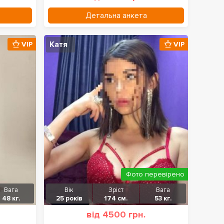
Детальна анкета
Катя
VIP
VIP
Фото перевірено
Вага
Вік
Зріст
Вага
48 кг.
25 років
174 см.
53 кг.
від 4500 грн.