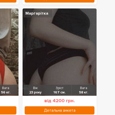
Маргарітка
Вага
Вік
Зріст
Вага
56 кг.
23 року
167 см.
58 кг.
від 4200 грн.
Детальна анкета