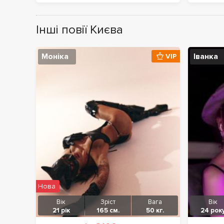
Інші повії Києва
Моніка
Іванка
VIP
Нова
Вік
Зріст
Вага
Вік
21 рік
165 см.
50 кг.
24 рок