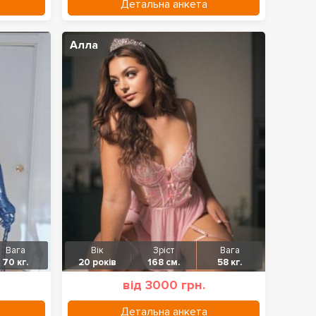
Детальна анкета
Алла
Вага
Вік
Зріст
Вага
70 кг.
20 років
168 см.
58 кг.
від 3000 грн.
Детальна анкета