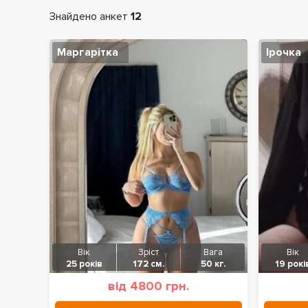
Знайдено анкет
12
Маргарітка
Ірочка
Вік
Зріст
Вага
Вік
25 років
172 см.
50 кг.
19 рокі
від 4800 грн.