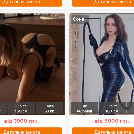
Детальна анкета
Детальна анкета
Соня
Зріст
Вага
Вік
Зріст
у
168 см.
53 кг.
48 років
167 см.
від 3900 грн.
від 5000 грн.
Детальна анкета
Детальна анкета