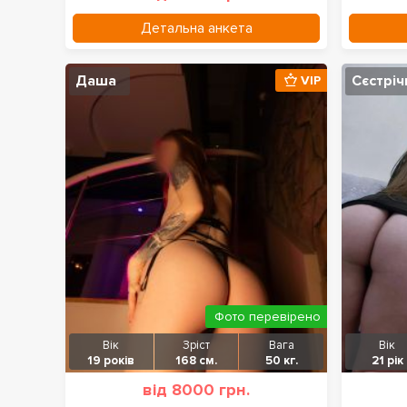
Детальна анкета
Даша
Сєстріч
VIP
Фото перевірено
Вік
Зріст
Вага
Вік
19 років
168 см.
50 кг.
21 рік
від 8000 грн.