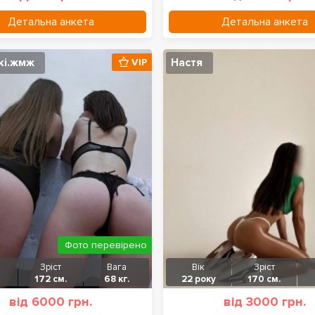
Детальна анкета
Детальна анкета
кі.жмж
Настя
VIP
Фото перевірено
Зріст
Вага
Вік
Зріст
172 см.
68 кг.
22 року
170 см.
від 6000 грн.
від 3000 грн.