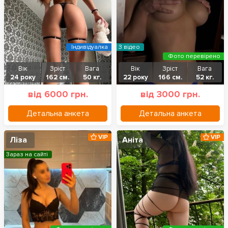
Індивідуалка
З відео
Фото перевірено
Вік
Зріст
Вага
Вік
Зріст
Вага
24 року
162 см.
50 кг.
22 року
166 см.
52 кг.
від 6000 грн.
від 3000 грн.
Детальна анкета
Детальна анкета
VIP
VIP
Ліза
Аніта
Зараз на сайті