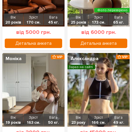
Фото перевірено
Вік
Зріст
Вага
Вік
Зріст
Вага
20 років
170 см.
45 кг.
25 років
173 см.
65 кг.
від 5000 грн.
від 6000 грн.
Детальна анкета
Детальна анкета
VIP
VIP
Моніка
Алєксандра
Зараз на сайті
Вік
Зріст
Вага
Вік
Зріст
Вага
19 років
163 см.
50 кг.
23 року
166 см.
49 кг.