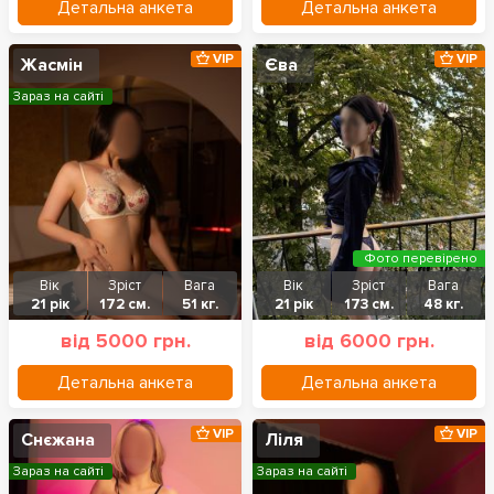
Детальна анкета
Детальна анкета
VIP
VIP
Жасмін
Єва
Зараз на сайті
Фото перевірено
Вік
Зріст
Вага
Вік
Зріст
Вага
21 рік
172 см.
51 кг.
21 рік
173 см.
48 кг.
від 5000 грн.
від 6000 грн.
Детальна анкета
Детальна анкета
VIP
VIP
Снєжана
Ліля
Зараз на сайті
Зараз на сайті