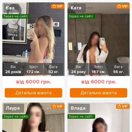
VIP
VIP
Єва
Катя
Зараз на сайті
Зараз на сайті
Вік
Зріст
Вага
Вік
Зріст
Вага
26 років
172 см.
52 кг.
24 року
167 см.
56 кг.
від 6000 грн.
від 6000 грн.
Детальна анкета
Детальна анкета
VIP
VIP
Лаура
Влада
Зараз на сайті
Зараз на сайті