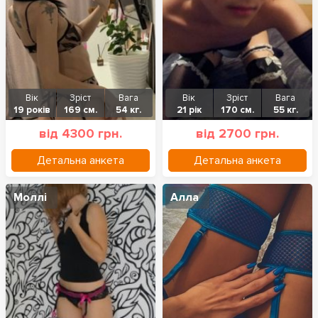
Вік
Зріст
Вага
Вік
Зріст
Вага
19 років
169 см.
54 кг.
21 рік
170 см.
55 кг.
від 4300 грн.
від 2700 грн.
Детальна анкета
Детальна анкета
Моллі
Алла