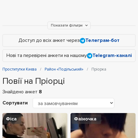
Показати фільтри
Доступ до всіх анкет через
Телеграм-бот
Нові та перевірені анкети на нашому
Telegram-каналі
Проститутки Києва
Район «Подільський»
Пріорка
Повії на Пріорці
Знайдено анкет
8
Сортувати
Фіса
Фаіночка