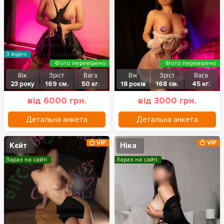
З відео
Фото перевірено
Фото перевірено
Вік
Зріст
Вага
Вік
Зріст
Вага
23 року
169 см.
50 кг.
18 років
168 см.
45 кг.
від 6000 грн.
від 3000 грн.
Детальна анкета
Детальна анкета
VIP
VIP
Кєйт
Ніка
Зараз на сайті
Зараз на сайті