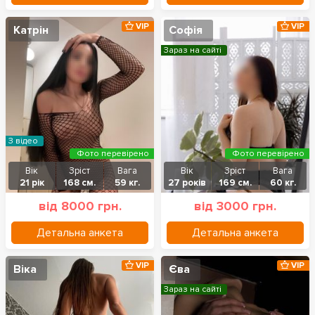
VIP
VIP
Катрін
Софія
Зараз на сайті
З відео
Фото перевірено
Фото перевірено
Вік
Зріст
Вага
Вік
Зріст
Вага
21 рік
168 см.
59 кг.
27 років
169 см.
60 кг.
від 8000 грн.
від 3000 грн.
Детальна анкета
Детальна анкета
VIP
VIP
Віка
Єва
Зараз на сайті