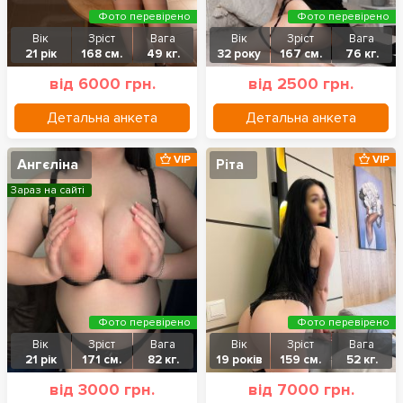
Фото перевірено
Фото перевірено
Вік
Зріст
Вага
Вік
Зріст
Вага
21 рік
168 см.
49 кг.
32 року
167 см.
76 кг.
від 6000 грн.
від 2500 грн.
Детальна анкета
Детальна анкета
VIP
VIP
Ангєліна
Ріта
Зараз на сайті
Фото перевірено
Фото перевірено
Вік
Зріст
Вага
Вік
Зріст
Вага
21 рік
171 см.
82 кг.
19 років
159 см.
52 кг.
від 3000 грн.
від 7000 грн.