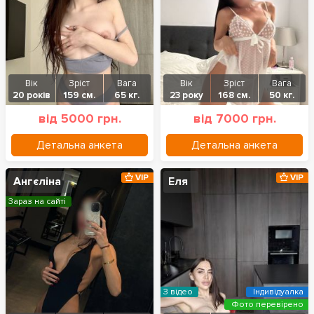
Вік
Зріст
Вага
Вік
Зріст
Вага
20 років
159 см.
65 кг.
23 року
168 см.
50 кг.
від 5000 грн.
від 7000 грн.
Детальна анкета
Детальна анкета
VIP
VIP
Ангєліна
Еля
Зараз на сайті
З відео
Індивідуалка
Фото перевірено