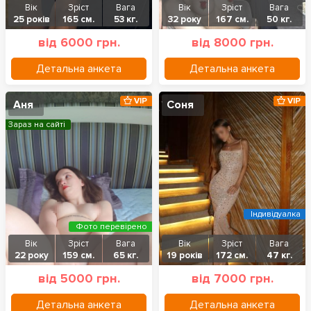
Вік
Зріст
Вага
Вік
Зріст
Вага
25 років
165 см.
53 кг.
32 року
167 см.
50 кг.
від 6000 грн.
від 8000 грн.
Детальна анкета
Детальна анкета
VIP
VIP
Аня
Соня
Зараз на сайті
Індивідуалка
Фото перевірено
Вік
Зріст
Вага
Вік
Зріст
Вага
22 року
159 см.
65 кг.
19 років
172 см.
47 кг.
від 5000 грн.
від 7000 грн.
Детальна анкета
Детальна анкета