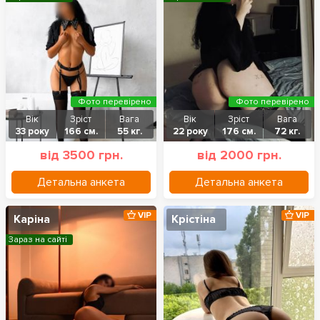
Фото перевірено
Фото перевірено
Вік
Зріст
Вага
Вік
Зріст
Вага
33 року
166 см.
55 кг.
22 року
176 см.
72 кг.
від 3500 грн.
від 2000 грн.
Детальна анкета
Детальна анкета
VIP
VIP
Каріна
Крістіна
Зараз на сайті