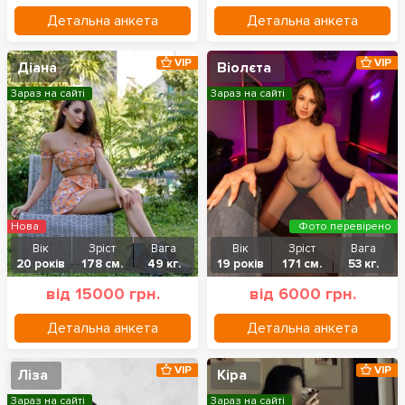
Детальна анкета
Детальна анкета
VIP
VIP
Діана
Віолєта
Зараз на сайті
Зараз на сайті
Нова
Фото перевірено
Вік
Зріст
Вага
Вік
Зріст
Вага
20 років
178 см.
49 кг.
19 років
171 см.
53 кг.
від 15000 грн.
від 6000 грн.
Детальна анкета
Детальна анкета
VIP
VIP
Ліза
Кіра
Зараз на сайті
Зараз на сайті