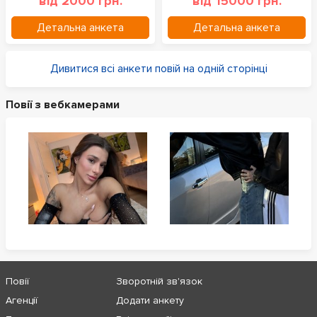
від 2000 грн.
від 15000 грн.
Детальна анкета
Детальна анкета
Дивитися всі анкети повій на одній сторінці
Повії з вебкамерами
Повії
Зворотній зв'язок
Агенції
Додати анкету