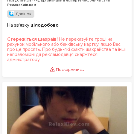
Повідомте дівчину, що знайшли її номер телефону на сайті
РелаксКиїв.ком
Дзвінок
На зв'язку
цілодобово
Стережіться шахраїв!
Не переказуйте гроші на
рахунок мобільного або банківську картку, якщо Вас
про це просять. Про будь-які факти шахрайства та інші
неправомірні дії рекламодавця скаржтеся
адміністратору.
Поскаржитись