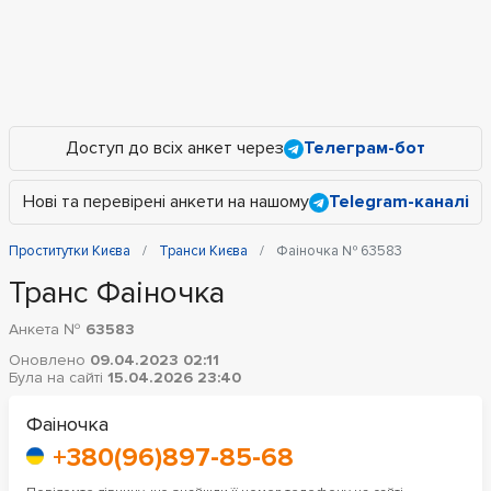
Доступ до всіх анкет через
Телеграм-бот
Нові та перевірені анкети на нашому
Telegram-каналі
Проститутки Києва
Транси Києва
Фаіночка № 63583
Транс Фаіночка
Анкета №
63583
Оновлено
09.04.2023 02:11
Була на сайті
15.04.2026 23:40
Фаіночка
+380(96)897-85-68