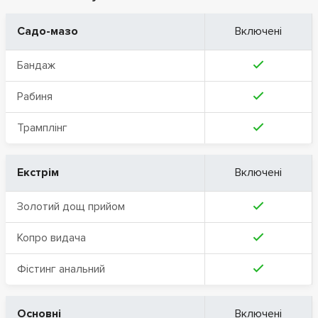
Садо-мазо
Включені
Бандаж
Рабиня
Трамплінг
Екстрім
Включені
Золотий дощ прийом
Копро видача
Фістинг анальний
Основні
Включені