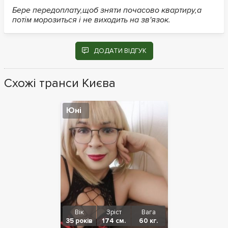
Бере передоплату,щоб зняти почасово квартиру,а
потім морозиться і не виходить на зв'язок.
ДОДАТИ ВІДГУК
Схожі транси Києва
Юні
Вік
Зріст
Вага
35 років
174 см.
60 кг.