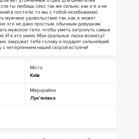
длагает утонченный отдых для ценителей
ли ты любишь секс так же сильно, как и я, и не
ений в постели, то мы с тобой незабываемо
ь мужчине удовольствие так, как я, может
чно это не дано простым, обычным девушкам.
ать мужское тело, чтобы уметь затронуть самые
я. И я это умею. Мои оральные ласки вознесут
ия, закружат тебе голову и подарят сильнейший
у с нетерпением нашей скорой встречи!
Місто
Київ
Мікрорайон
Лук'янівка