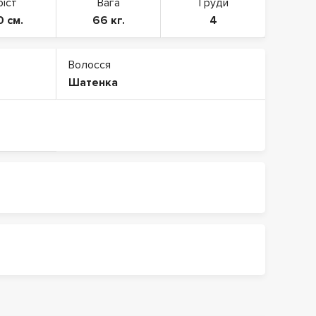
ріст
Вага
Груди
0 см.
66 кг.
4
Волосся
Шатенка