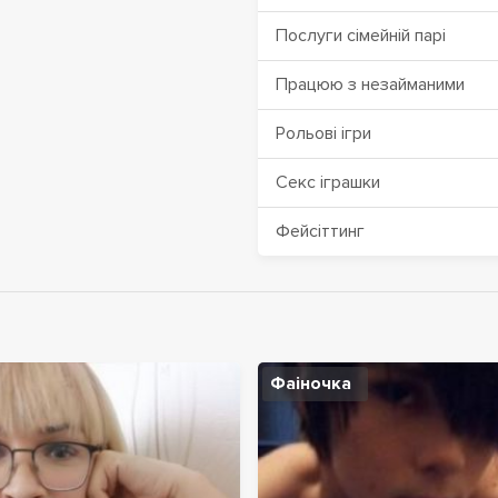
Послуги сімейній парі
Працюю з незайманими
Рольові ігри
Секс іграшки
Фейсіттинг
Фаіночка