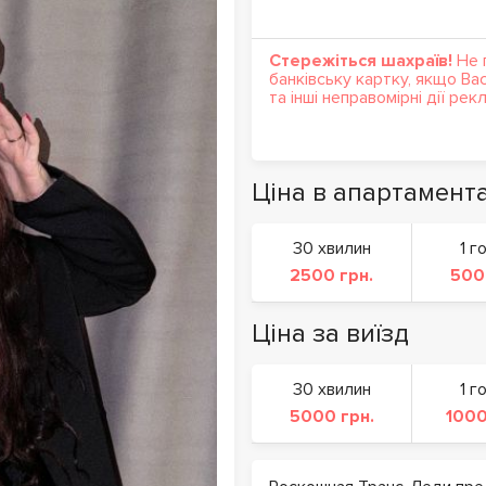
Стережіться шахраїв!
Не 
банківську картку, якщо Ва
та інші неправомірні дії ре
Ціна в апартамент
30 хвилин
1 г
2500 грн.
500
Ціна за виїзд
30 хвилин
1 г
5000 грн.
1000