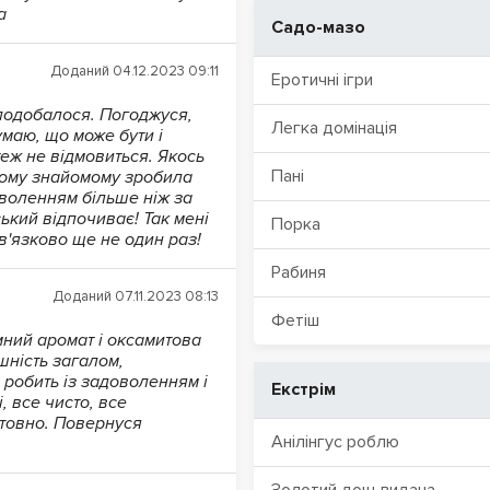
а
Садо-мазо
Доданий 04.12.2023 09:11
Еротичні ігри
сподобалося. Погоджуся,
Легка домінація
умаю, що може бути і
теж не відмовиться. Якось
Пані
рому знайомому зробила
оволенням більше ніж за
ький відпочиває! Так мені
Порка
ов'язково ще не один раз!
Рабиня
Доданий 07.11.2023 08:13
Фетіш
ний аромат і оксамитова
шність загалом,
е робить із задоволенням і
Екстрім
, все чисто, все
нтовно. Повернуся
Анілінгус роблю