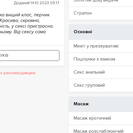
Золотий дощ видача
Доданий 14.10.2023 09:17
Страпон
ка вищий клас, перчик
 Красива, скромна,
сть, у сексі пристрасна.
ньому. Від сексу сама
Основні
Мінет у презервативі
УКІВ
Поцілунки з язиком
Секс анальний
и є рекламодавцем
Секс груповий
Масаж
Масаж еротичний
Масаж розслаблюючий