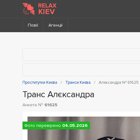
До каталогу
RELAX
KIEV
Повії
Агенції
Проститутки Києва
Транси Києва
Алєксандра № 61625
Транс Алєксандра
Анкета №
61625
Фото перевірено
04.05.2026