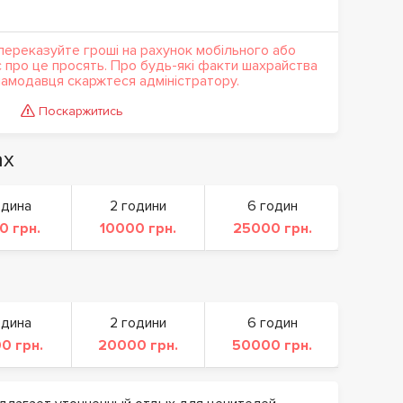
переказуйте гроші на рахунок мобільного або
с про це просять. Про будь-які факти шахрайства
кламодавця скаржтеся адміністратору.
Поскаржитись
ах
одина
2 години
6 годин
0 грн.
10000 грн.
25000 грн.
одина
2 години
6 годин
0 грн.
20000 грн.
50000 грн.