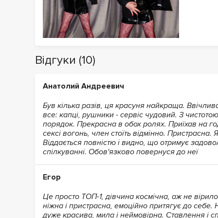
Відгуки (10)
Анатолий Андреевич
Був кілька разів, ця красуня найкраща. Ввічлива
все: капці, рушники - сервіс чудовий. З чистото
порядок. Прекрасна в обох ролях. Приїхав на го
сексі вогонь, член стоїть відмінно. Пристрасна. Я
Віддається повністю і видно, що отримує задово
спілкуванні. Обов'язково повернуся до неї
Егор
Це просто ТОП-1, дівчина космічна, аж не вірило
ніжна і пристрасна, емоційно притягує до себе. 
дуже красива, мила і неймовірна. Ставлення і с