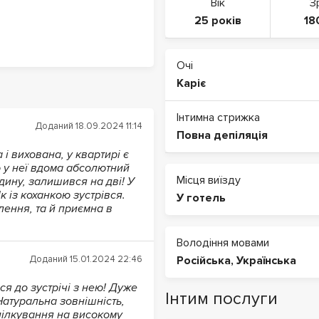
Вік
З
25 років
18
Очі
Каріє
Інтимна стрижка
Доданий 18.09.2024 11:14
Повна депіляція
 і вихована, у квартирі є
ю у неї вдома абсолютний
Місця виїзду
дину, залишився на дві! У
к із коханкою зустрівся.
У готель
лення, та й приємна в
Володіння мовами
Доданий 15.01.2024 22:46
Російська, Українська
ся до зустрічі з нею! Дуже
Інтим послуги
Натуральна зовнішність,
пілкування на високому