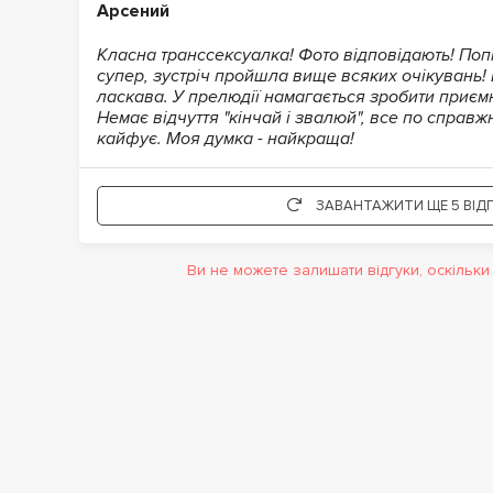
Арсений
Класна транссексуалка! Фото відповідають! Поп
супер, зустріч пройшла вище всяких очікувань!
ласкава. У прелюдії намагається зробити приємні
Немає відчуття "кінчай і звалюй", все по справж
кайфує. Моя думка - найкраща!
ЗАВАНТАЖИТИ ЩЕ 5 ВІДГ
Ви не можете залишати відгуки, оскільк