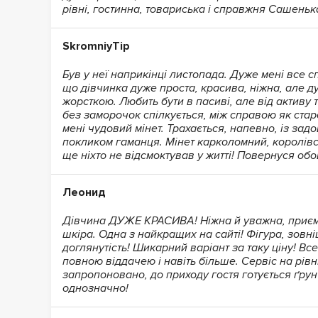
рівні, гостинна, товариська і справжня Сашеньк
SkromniyTip
Був у неї наприкінці листопада. Дуже мені все 
що дівчинка дуже проста, красива, ніжна, але д
жорсткою. Любить бути в пасиві, але від активу 
без заморочок спілкується, між справою як ста
мені чудовий мінет. Трахається, напевно, із зад
покликом гаманця. Мінет карколомний, королівс
ще ніхто не відсмоктував у житті! Повернуся об
Леонид
Дівчина ДУЖЕ КРАСИВА! Ніжна й уважна, приєм
шкіра. Одна з найкращих на сайті! Фігура, зовні
доглянутість! Шикарний варіант за таку ціну! Вс
повною віддачею і навіть більше. Сервіс на рівні
запропоновано, до приходу гостя готується ґру
однозначно!