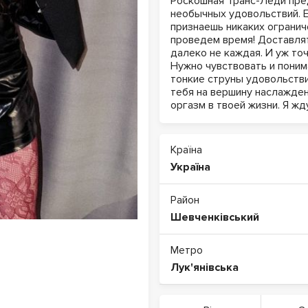
Роскошная Транс-Леди пре
необычных удовольствий. Ес
признаешь никаких огранич
проведем время! Доставлят
далеко не каждая. И уж то
Нужно чувствовать и поним
тонкие струны удовольстви
тебя на вершину наслажден
оргазм в твоей жизни. Я жд
Країна
Україна
Район
Шевченківський
Метро
Лук'янівська