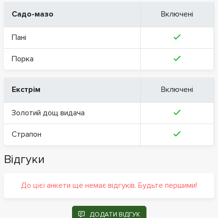
Садо-мазо
Включені
Пані
Порка
Екстрім
Включені
Золотий дощ видача
Страпон
Відгуки
До цієї анкети ще немає відгуків. Будьте першими!
ДОДАТИ ВІДГУК