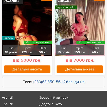
Адєліна
Сандра
Зараз на сайті
З відео
Фото перевірено
Фото перевірено
Вік
Зріст
Вага
Вік
Зріст
Вага
18 років
175 см.
50 кг.
19 років
169 см.
46 кг.
від 5000 грн.
від 7000 грн.
Детальна анкета
Детальна анкета
Теги:
+380(68)850-56-12
,
блондинка
Агенції
Зворотній зв'язок
Транси
Додати анкету