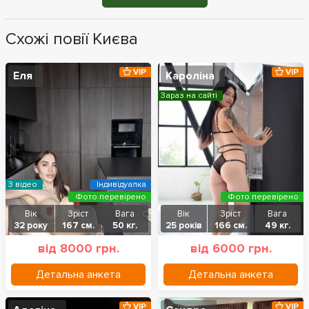
Схожі повії Києва
VIP
VIP
Еля
Кароліна
Зараз на сайті
З відео
Індивідуалка
Фото перевірено
Фото перевірено
Вік
Зріст
Вага
Вік
Зріст
Вага
32 року
167 см.
50 кг.
25 років
166 см.
49 кг.
від 8000 грн.
від 6000 грн.
Детальна анкета
Детальна анкета
VIP
VIP