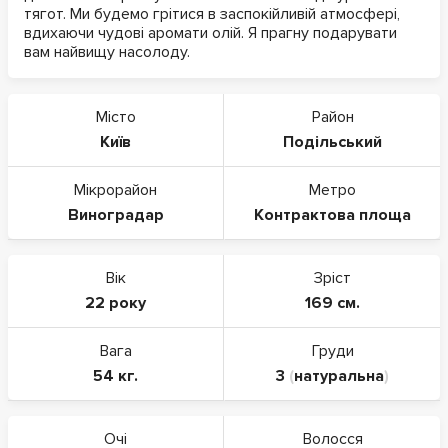
тягот. Ми будемо грітися в заспокійливій атмосфері,
вдихаючи чудові аромати олій. Я прагну подарувати
вам найвищу насолоду.
Місто
Район
Київ
Подільський
Мікрорайон
Метро
Виноградар
Контрактова площа
Вік
Зріст
22 року
169 см.
Вага
Груди
54 кг.
3
(
натуральна
)
Очі
Волосся