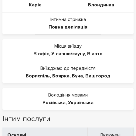
Каріє
Блондинка
Інтимна стрижка
Повна депіляція
Місця виїзду
В офіс
,
У лазню/сауну
,
В авто
Виїжджаю до передмістя
Бориспіль
,
Боярка
,
Буча
,
Вишгород
Володіння мовами
Російська
,
Українська
Інтим послуги
Основні
Включені