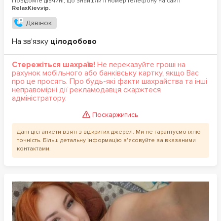
Повідомте дівчині, що знайшли її номер телефону на сайті
RelaxKiev.vip.
Дзвінок
На зв'язку
цілодобово
Стережіться шахраїв!
Не переказуйте гроші на
рахунок мобільного або банківську картку, якщо Вас
про це просять. Про будь-які факти шахрайства та інші
неправомірні дії рекламодавця скаржтеся
адміністратору.
Поскаржитись
Дані цієї анкети взяті з відкритих джерел. Ми не гарантуємо їхню
точність. Більш детальну інформацію з'ясовуйте за вказаними
контактами.