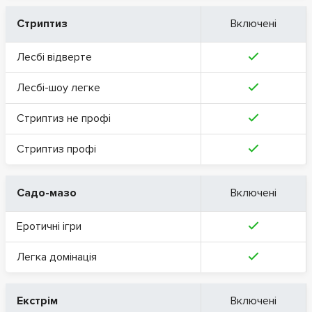
Стриптиз
Включені
Лесбі відверте
Лесбі-шоу легке
Стриптиз не профі
Стриптиз профі
Садо-мазо
Включені
Еротичні ігри
Легка домінація
Екстрім
Включені