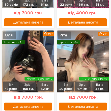
Вік
Зріст
Вага
Вік
Зріст
Вага
30 років
172 см.
61 кг.
22 року
166 см.
51 кг.
від 7000 грн.
від 4000 грн.
Детальна анкета
Детальна анкета
VIP
VIP
Оля
Ріта
Зараз на сайті
Зараз на сайті
Фото перевірено
Фото перевірено
Вік
Зріст
Вага
Вік
Зріст
Вага
18 років
158 см.
52 кг.
20 років
171 см.
45 кг.
від 7000 грн.
від 7000 грн.
Детальна анкета
Детальна анкета