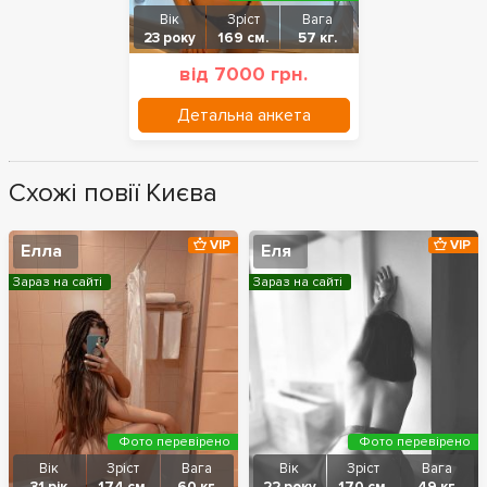
Вік
Зріст
Вага
23 року
169 см.
57 кг.
від 7000 грн.
Детальна анкета
Схожі повії Києва
VIP
VIP
Елла
Еля
Зараз на сайті
Зараз на сайті
Фото перевірено
Фото перевірено
Вік
Зріст
Вага
Вік
Зріст
Вага
31 рік
174 см.
60 кг.
22 року
170 см.
49 кг.