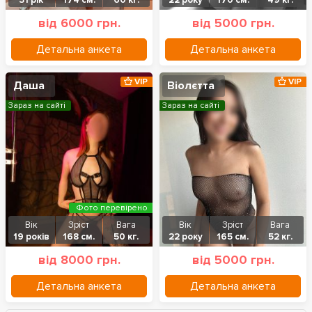
від 6000 грн.
від 5000 грн.
Детальна анкета
Детальна анкета
VIP
VIP
Даша
Віолєтта
Зараз на сайті
Зараз на сайті
Фото перевірено
Вік
Зріст
Вага
Вік
Зріст
Вага
19 років
168 см.
50 кг.
22 року
165 см.
52 кг.
від 8000 грн.
від 5000 грн.
Детальна анкета
Детальна анкета