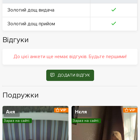
Золотий дощ видача
Золотий дощ прийом
Відгуки
До цієї анкети ще немає відгуків. Будьте першими!
ДОДАТИ ВІДГУК
Подружки
VIP
VIP
Аня
Нєля
Зараз на сайті
Зараз на сайті