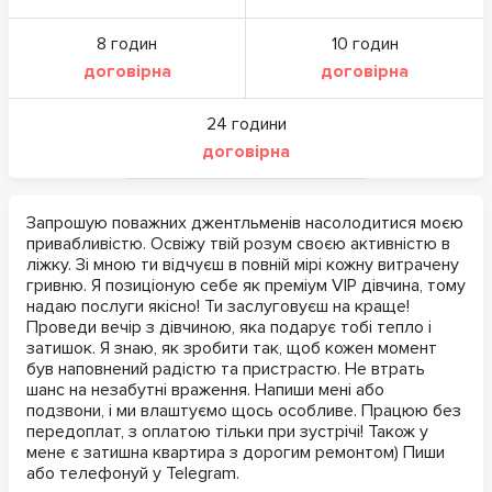
8 годин
10 годин
договірна
договірна
24 години
договірна
Запрошую поважних джентльменів насолодитися моєю
привабливістю. Освіжу твій розум своєю активністю в
ліжку. Зі мною ти відчуєш в повній мірі кожну витрачену
гривню. Я позиціоную себе як преміум VIP дівчина, тому
надаю послуги якісно! Ти заслуговуєш на краще!
Проведи вечір з дівчиною, яка подарує тобі тепло і
затишок. Я знаю, як зробити так, щоб кожен момент
був наповнений радістю та пристрастю. Не втрать
шанс на незабутні враження. Напиши мені або
подзвони, і ми влаштуємо щось особливе. Працюю без
передоплат, з оплатою тільки при зустрічі! Також у
мене є затишна квартира з дорогим ремонтом) Пиши
або телефонуй у Telegram.