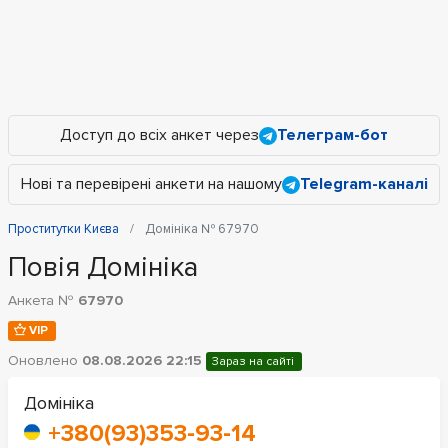
Доступ до всіх анкет через
Телеграм-бот
Нові та перевірені анкети на нашому
Telegram-каналі
Проститутки Києва
Домініка № 67970
Повія Домініка
Анкета №
67970
VIP
Оновлено
08.08.2026 22:15
Зараз на сайті
Домініка
+380(93)353-93-14