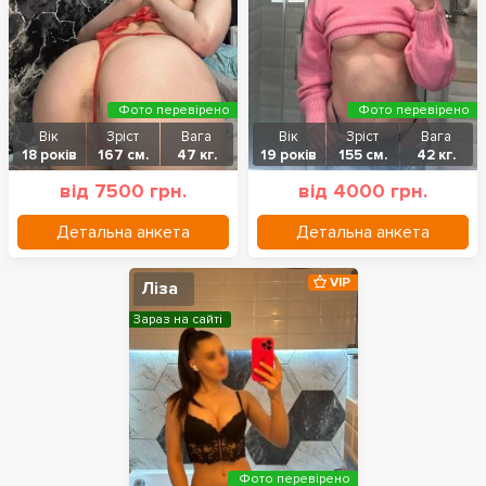
Фото перевірено
Фото перевірено
Вік
Зріст
Вага
Вік
Зріст
Вага
18 років
167 см.
47 кг.
19 років
155 см.
42 кг.
від 7500 грн.
від 4000 грн.
Детальна анкета
Детальна анкета
VIP
Ліза
Зараз на сайті
Фото перевірено