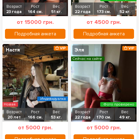
Возраст
Рост
Вес
Возраст
Рост
Вес
23 года
164 см.
51 кг.
22 года
173 см.
52 кг.
от 15000 грн.
от 4500 грн.
Подробная анкета
Подробная анкета
VIP
VIP
Настя
Эля
Сейчас на сайте
Индивидуалка
Новая
Фото проверено
Возраст
Рост
Вес
Возраст
Рост
Вес
20 лет
166 см.
53 кг.
22 года
170 см.
49 кг.
от 5000 грн.
от 5000 грн.