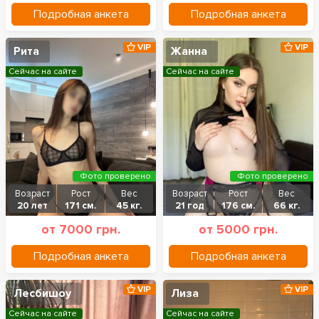
Подробная анкета
Подробная анкета
VIP
VIP
Рита
Жанна
Сейчас на сайте
Сейчас на сайте
Фото проверено
Фото проверено
Возраст
Рост
Вес
Возраст
Рост
Вес
20 лет
171 см.
45 кг.
21 год
176 см.
66 кг.
от 7000 грн.
от 5000 грн.
Подробная анкета
Подробная анкета
VIP
VIP
Лесбишоу
Лиза
Сейчас на сайте
Сейчас на сайте