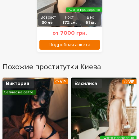
Фото проверено
Возраст
Рост
Вес
30 лет
172 см.
61 кг.
от 7000 грн.
Подробная анкета
Похожие проститутки Киева
VIP
VIP
Виктория
Василиса
Сейчас на сайте
Фото проверено