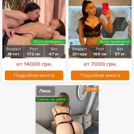
Фото проверено
Фото проверено
Возраст
Рост
Вес
Возраст
Рост
Вес
18 лет
172 см.
47 кг.
23 года
169 см.
57 кг.
от 14000 грн.
от 7000 грн.
Подробная анкета
Подробная анкета
VIP
Лина
Сейчас на сайте