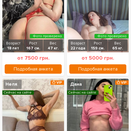
Фото проверено
Фото проверено
Возраст
Рост
Вес
Возраст
Рост
Вес
18 лет
167 см.
47 кг.
22 года
159 см.
65 кг.
от 7500 грн.
от 5000 грн.
Подробная анкета
Подробная анкета
VIP
VIP
Неля
Дана
Сейчас на сайте
Сейчас на сайте