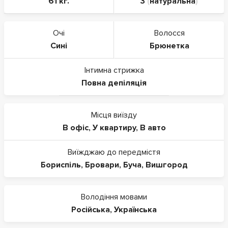
61 кг.
3
(
натуральна
)
Очі
Волосся
Сині
Брюнетка
Інтимна стрижка
Повна депіляція
Місця виїзду
В офіс
,
У квартиру
,
В авто
Виїжджаю до передмістя
Бориспіль
,
Бровари
,
Буча
,
Вишгород
Володіння мовами
Російська
,
Українська