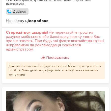
Повідомте дівчині, що знайшли її номер телефону на сайті
RelaxKiev.vip.
Дзвінок
На зв'язку
цілодобово
Стережіться шахраїв!
Не переказуйте гроші на
рахунок мобільного або банківську картку, якщо Вас
про це просять. Про будь-які факти шахрайства та інші
неправомірні дії рекламодавця скаржтеся
адміністратору.
Поскаржитись
Дані цієї анкети взяті з відкритих джерел. Ми не гарантуємо їхню
точність. Більш детальну інформацію з'ясовуйте за вказаними
контактами.