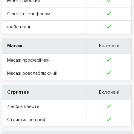
Мінет глибокий
Секс за телефоном
Фейсіттинг
Масаж
Включені
Масаж професійний
Масаж розслаблюючий
Стриптиз
Включені
Лесбі відверте
Стриптиз не профі