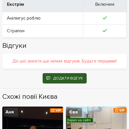
Екстрім
Включені
Анілінгус роблю
Страпон
Відгуки
До цієї анкети ще немає відгуків. Будьте першими!
ДОДАТИ ВІДГУК
Схожі повії Києва
VIP
VIP
Аня
Єва
Зараз на сайті