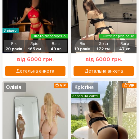
З відео
Фото перевірено
Фото перевірено
Вік
Зріст
Вага
Вік
Зріст
Вага
20 років
165 см.
49 кг.
19 років
172 см.
47 кг.
від 6000 грн.
від 6000 грн.
Детальна анкета
Детальна анкета
VIP
VIP
Олівія
Крістіна
Зараз на сайті