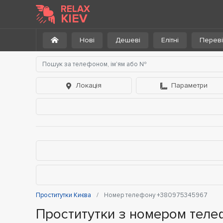
RELAX
KIEV
Нові
Дешеві
Елітні
Переві
Локація
Параметри
Проститутки Києва
Номер телефону +380975345967
Проститутки з номером тел