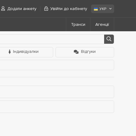
Додати анкету
Увійти до кабінету
УКР
Транси
Агенції
Індивідуалки
Відгуки