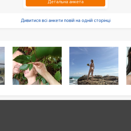
Детальна анкета
Дивитися всі анкети повій на одній сторінці