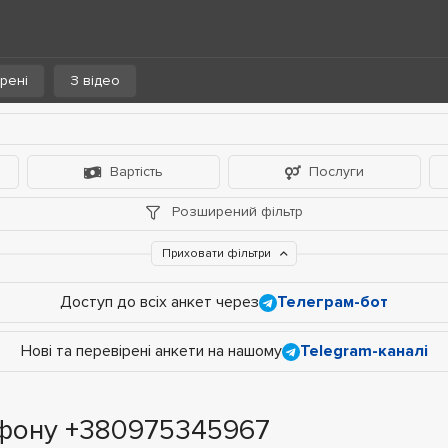
рені
З відео
Вартість
Послуги
Розширений фільтр
Приховати фільтри
Доступ до всіх анкет через
Телеграм-бот
Нові та перевірені анкети на нашому
Telegram-каналі
ефону +380975345967