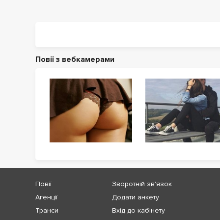
Повії з вебкамерами
Повії
Зворотній зв'язок
Агенції
Додати анкету
Транси
Вхід до кабінету