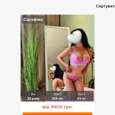
Сортуват
Сєрафіма
Вік
Зріст
Вага
23 року
165 см.
49 кг.
від 4600 грн.