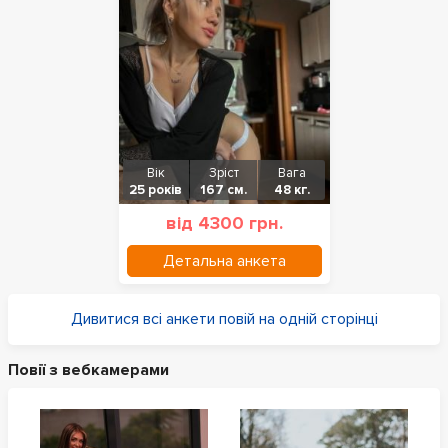
Вік
Зріст
Вага
25 років
167 см.
48 кг.
від 4300 грн.
Детальна анкета
Дивитися всі анкети повій на одній сторінці
Повії з вебкамерами