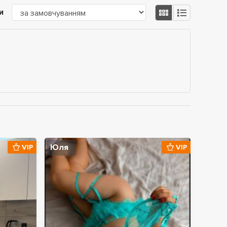
и
Юля
VIP
VIP