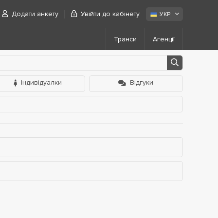
Додати анкету
Увійти до кабінету
УКР
Транси
Агенції
Індивідуалки
Відгуки