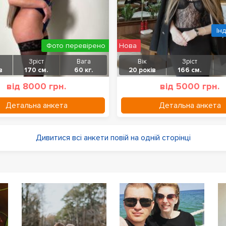
Ін
Фото перевірено
Нова
Зріст
Вага
Вік
Зріст
в
170 см.
60 кг.
20 років
166 см.
від 8000 грн.
від 5000 грн.
Детальна анкета
Детальна анкета
Дивитися всі анкети повій на одній сторінці