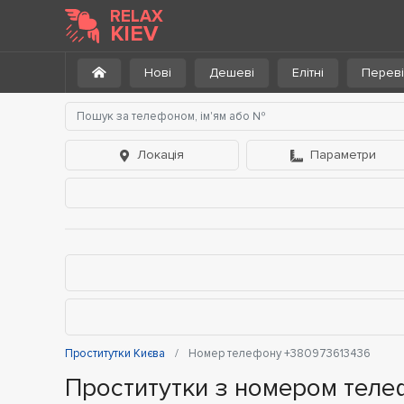
RELAX
KIEV
Нові
Дешеві
Елітні
Переві
Локація
Параметри
Проститутки Києва
Номер телефону +380973613436
Проститутки з номером тел