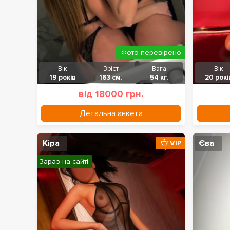
Фото перевірено
Вік
Зріст
Вага
Вік
19 років
163 см.
54 кг.
20 рокі
від 18000 грн.
Детальна анкета
Кіра
Єва
VIP
Зараз на сайті