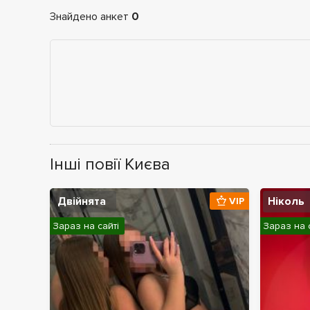
Знайдено анкет
0
Інші повії Києва
Двійнята
Ніколь
VIP
Зараз на сайті
Зараз на 