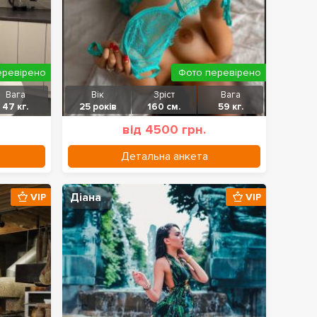
еревірено
Фото перевірено
Вага
Вік
Зріст
Вага
47 кг.
25 років
160 см.
59 кг.
від 4500 грн.
Детальна анкета
Діана
VIP
VIP