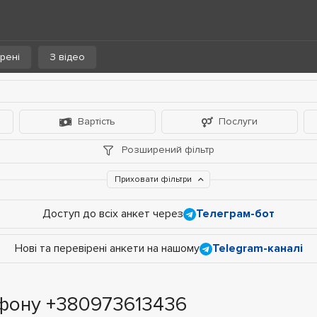
рені
З відео
Вартість
Послуги
Розширений фільтр
Приховати фільтри
Доступ до всіх анкет через
Телеграм-бот
Нові та перевірені анкети на нашому
Telegram-каналі
ефону +380973613436