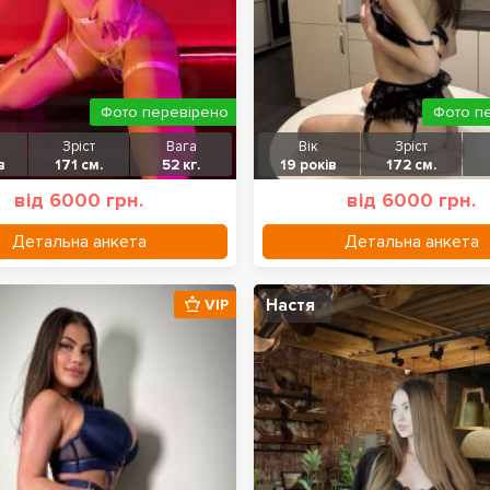
Фото перевірено
Фото п
Зріст
Вага
Вік
Зріст
в
171 см.
52 кг.
19 років
172 см.
від 6000 грн.
від 6000 грн.
Детальна анкета
Детальна анкета
Настя
VIP