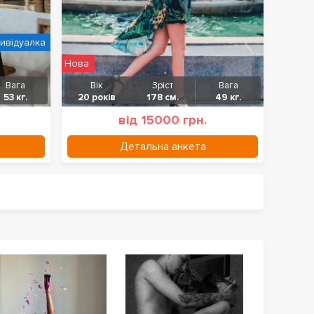
дивідуалка
Нова
Вага
Вік
Зріст
Вага
53 кг.
20 років
178 см.
49 кг.
від 15000 грн.
Детальна анкета