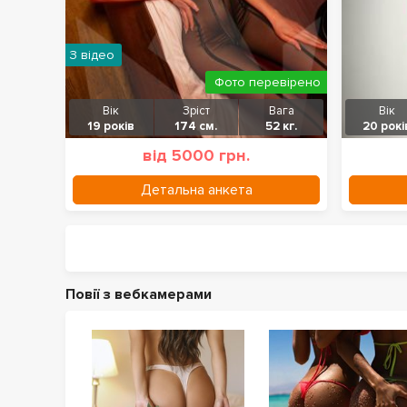
З відео
Фото перевірено
Вік
Зріст
Вага
Вік
19 років
174 см.
52 кг.
20 рокі
від 5000 грн.
Детальна анкета
Повії з вебкамерами