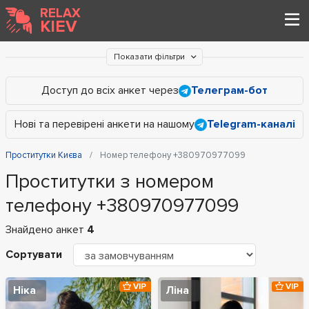
RELAX
KIEV
Показати фільтри
Доступ до всіх анкет через
Телеграм-бот
Нові та перевірені анкети на нашому
Telegram-каналі
Проститутки Києва
Номер телефону +380970977099
Проститутки з номером
телефону +380970977099
Знайдено анкет
4
Сортувати
VIP
VIP
Ніка
Ліна