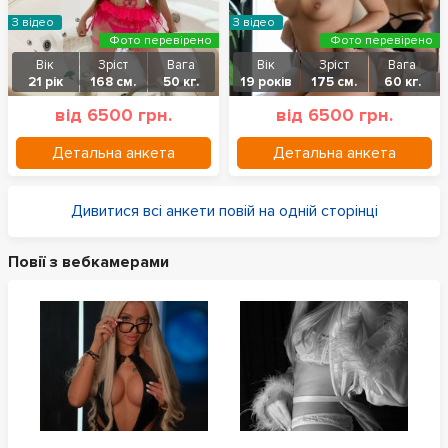
З відео
З відео
Фото перевірено
Фото перевірено
Вік
Зріст
Вага
Вік
Зріст
Вага
21 рік
168 см.
50 кг.
19 років
175 см.
60 кг.
від 6500 грн.
від 6500 грн.
Детальна анкета
Детальна анкета
Дивитися всі анкети повій на одній сторінці
Повії з вебкамерами