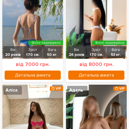
Фото перевірено
Фото перевірено
Вік
Зріст
Вага
Вік
Зріст
Вага
20 років
170 см.
50 кг.
26 років
170 см.
53 кг.
від 7000 грн.
від 8000 грн.
Детальна анкета
Детальна анкета
VIP
VIP
Аліса
Адєль