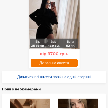
Вік
Зріст
Вага
25 років
169 см.
52 кг.
від 3700 грн.
Детальна анкета
Дивитися всі анкети повій на одній сторінці
Повії з вебкамерами