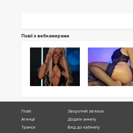
Повії з вебкамерами
Повії
Зворотній зв'язок
Агенції
Додати анкету
Транси
Вхід до кабінету