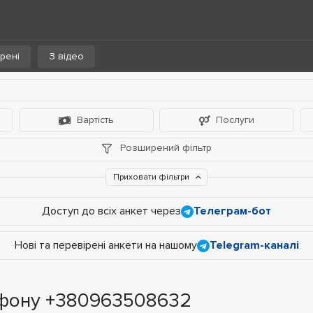
рені
З відео
Вартість
Послуги
Розширений фільтр
Приховати фільтри
Доступ до всіх анкет через
Телеграм-бот
Нові та перевірені анкети на нашому
Telegram-каналі
ефону +380963508632