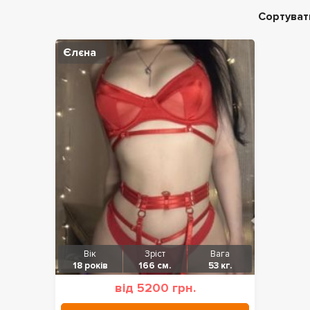
Сортуват
Єлєна
Вік
Зріст
Вага
18 років
166 см.
53 кг.
від 5200 грн.