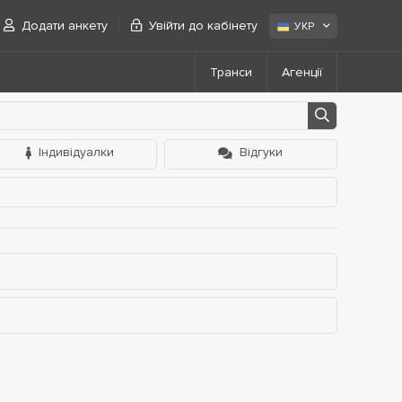
Додати анкету
Увійти до кабінету
УКР
Транси
Агенції
Індивідуалки
Відгуки