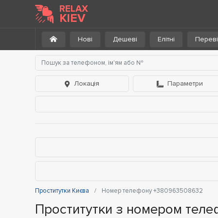
RELAX
KIEV
Нові
Дешеві
Елітні
Переві
Локація
Параметри
Проститутки Києва
Номер телефону +380963508632
Проститутки з номером тел