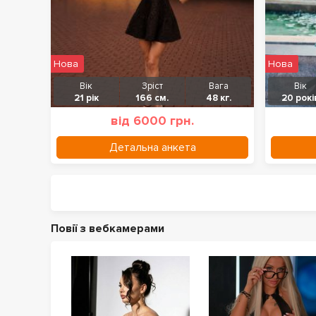
Нова
Нова
Вік
Зріст
Вага
Вік
21 рік
166 см.
48 кг.
20 рокі
від 6000 грн.
Детальна анкета
Повії з вебкамерами