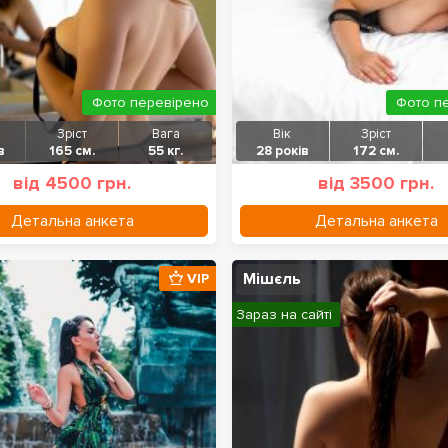
Фото перевірено
Фото п
Зріст
Вага
Вік
Зріст
в
165 см.
55 кг.
28 років
172 см.
від 4500 грн.
від 3500 грн.
Детальна анкета
Детальна анкета
Мішєль
VIP
Зараз на сайті