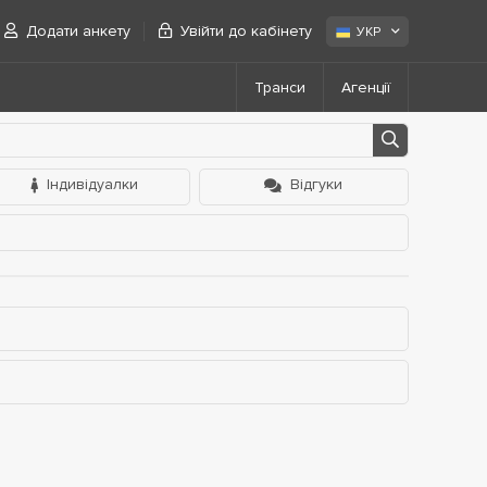
Додати анкету
Увійти до кабінету
УКР
Транси
Агенції
Індивідуалки
Відгуки