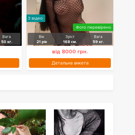
З відео
Фото перевірено
Вага
Вік
Зріст
Вага
50 кг.
21 рік
168 см.
59 кг.
від 8000 грн.
Детальна анкета