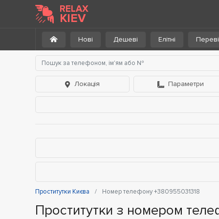
RELAX
KIEV
Нові
Дешеві
Елітні
Переві
Локація
Параметри
Проститутки Києва
Номер телефону +380955031318
Проститутки з номером теле