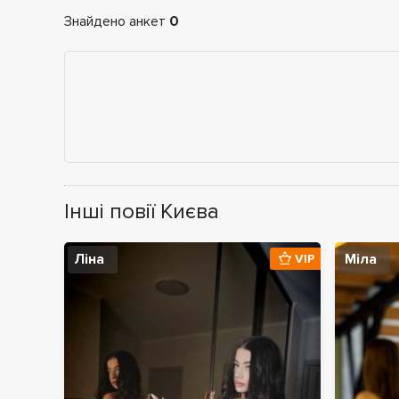
Знайдено анкет
0
Інші повії Києва
Ліна
Міла
VIP