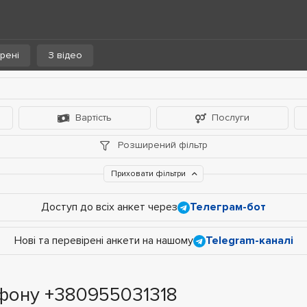
рені
З відео
Вартість
Послуги
Розширений фільтр
Приховати фільтри
Доступ до всіх анкет через
Телеграм-бот
Нові та перевірені анкети на нашому
Telegram-каналі
фону +380955031318