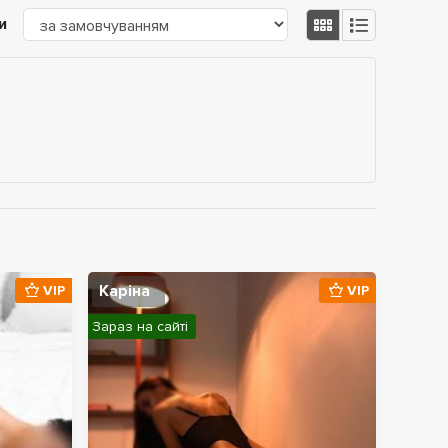
и
Каріна
VIP
VIP
Зараз на сайті