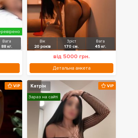
еревірено
Вага
Вік
Зріст
Вага
88 кг.
20 років
170 см.
45 кг.
від 5000 грн.
Детальна анкета
Катрін
VIP
VIP
Зараз на сайті