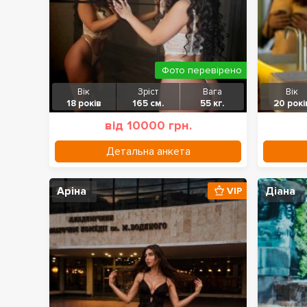
Фото перевірено
Вік
Зріст
Вага
Вік
18 років
165 см.
55 кг.
20 рокі
від 10000 грн.
Детальна анкета
Аріна
Діана
VIP