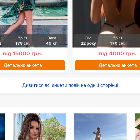
Зріст
Вага
Вік
Зріст
в
178 см.
49 кг.
22 року
170 см.
від 15000 грн.
від 4000 грн.
Детальна анкета
Детальна анкета
Дивитися всі анкети повій на одній сторінці