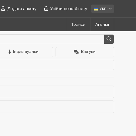
Додати анкету
Увійти до кабінету
УКР
Транси
Агенції
Індивідуалки
Відгуки