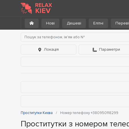
RELAX
KIEV
Нові
Дешеві
Елітні
Переві
Локація
Параметри
Проститутки Києва
Номер телефону +380950118299
Проститутки з номером теле