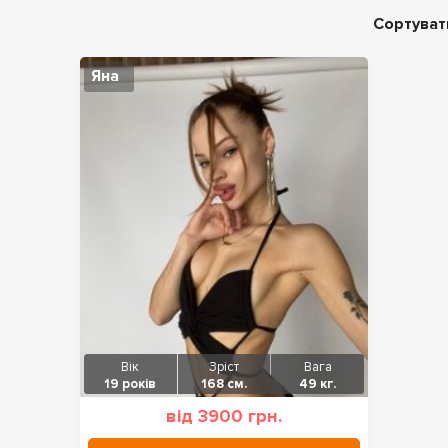
Сортуват
Яна
Вік
Зріст
Вага
19 років
168 см.
49 кг.
від 3900 грн.