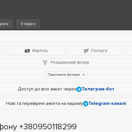
рені
З відео
Вартість
Послуги
Розширений фільтр
Приховати фільтри
Доступ до всіх анкет через
Телеграм-бот
Нові та перевірені анкети на нашому
Telegram-каналі
фону +380950118299