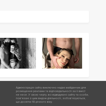
Адміністрація сайту виключно надає майданчик для
розміщення реклами та відповідальності за її вміст
не несе. У свою чергу, всі відвідувачі сайту та особи,
пов'язані з цим видом діяльності, зобов'язуються,
що досягли 18-річного віку.