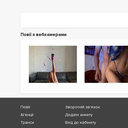
Повії з вебкамерами
Повії
Зворотній зв'язок
Агенції
Додати анкету
Транси
Вхід до кабінету