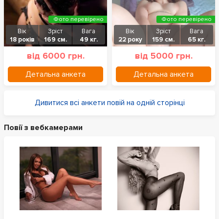
Фото перевірено
Фото перевірено
Вік
Зріст
Вага
Вік
Зріст
Вага
18 років
169 см.
49 кг.
22 року
159 см.
65 кг.
від 6000 грн.
від 5000 грн.
Детальна анкета
Детальна анкета
Дивитися всі анкети повій на одній сторінці
Повії з вебкамерами