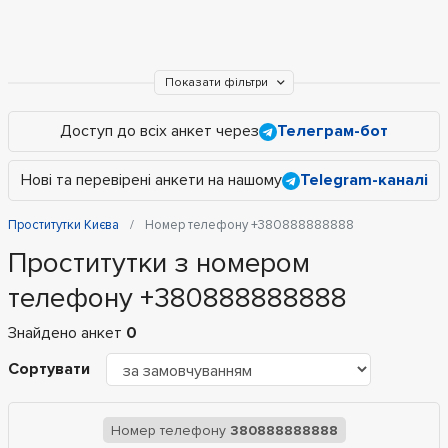
Показати фільтри
Доступ до всіх анкет через
Телеграм-бот
Нові та перевірені анкети на нашому
Telegram-каналі
Проститутки Києва
Номер телефону +380888888888
Проститутки з номером
телефону +380888888888
Знайдено анкет
0
Сортувати
Номер телефону
380888888888