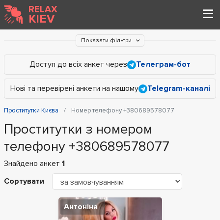
RELAX
KIEV
Показати фільтри
Доступ до всіх анкет через
Телеграм-бот
Нові та перевірені анкети на нашому
Telegram-каналі
Проститутки Києва
Номер телефону +380689578077
Проститутки з номером
телефону +380689578077
Знайдено анкет
1
Сортувати
Антоніна