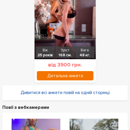
Вік
Зріст
Вага
25 років
168 см.
48 кг.
від 3900 грн.
Детальна анкета
Дивитися всі анкети повій на одній сторінці
Повії з вебкамерами