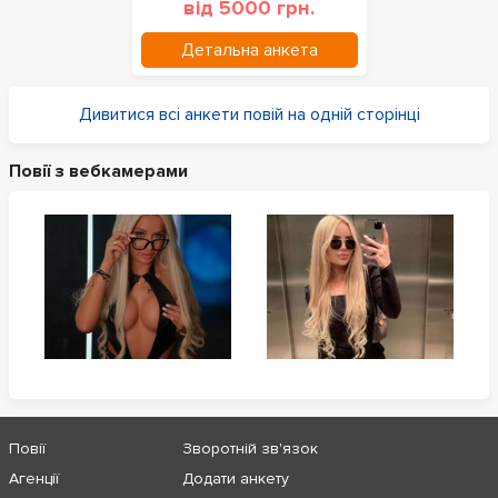
від 5000 грн.
Детальна анкета
Дивитися всі анкети повій на одній сторінці
Повії з вебкамерами
Повії
Зворотній зв'язок
Агенції
Додати анкету