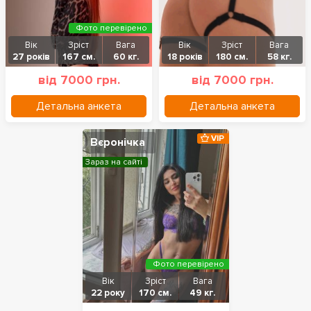
Фото перевірено
Вік
Зріст
Вага
Вік
Зріст
Вага
27 років
167 см.
60 кг.
18 років
180 см.
58 кг.
від 7000 грн.
від 7000 грн.
Детальна анкета
Детальна анкета
VIP
Вєронічка
Зараз на сайті
Фото перевірено
Вік
Зріст
Вага
22 року
170 см.
49 кг.