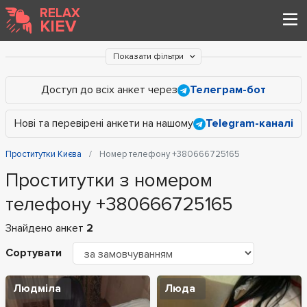
RELAX
KIEV
Показати фільтри
Доступ до всіх анкет через
Телеграм-бот
Нові та перевірені анкети на нашому
Telegram-каналі
Проститутки Києва
Номер телефону +380666725165
Проститутки з номером
телефону +380666725165
Знайдено анкет
2
Сортувати
Людміла
Люда