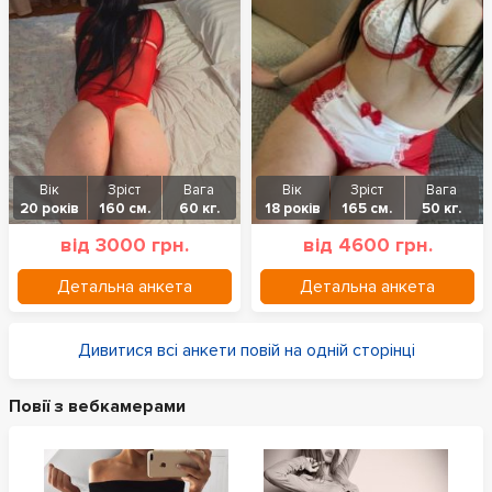
Вік
Зріст
Вага
Вік
Зріст
Вага
20 років
160 см.
60 кг.
18 років
165 см.
50 кг.
від 3000 грн.
від 4600 грн.
Детальна анкета
Детальна анкета
Дивитися всі анкети повій на одній сторінці
Повії з вебкамерами