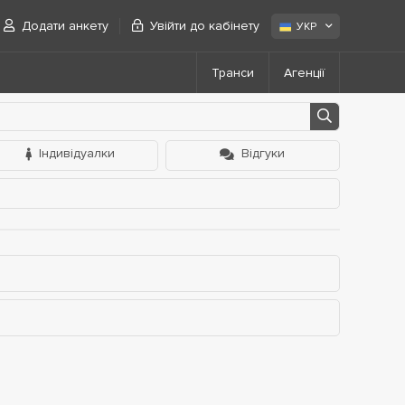
Додати анкету
Увійти до кабінету
УКР
Транси
Агенції
Індивідуалки
Відгуки