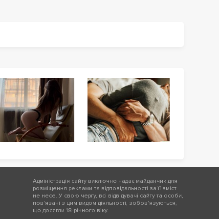
Адміністрація сайту виключно надає майданчик для
розміщення реклами та відповідальності за її вміст
не несе. У свою чергу, всі відвідувачі сайту та особи,
пов'язані з цим видом діяльності, зобов'язуються,
що досягли 18-річного віку.