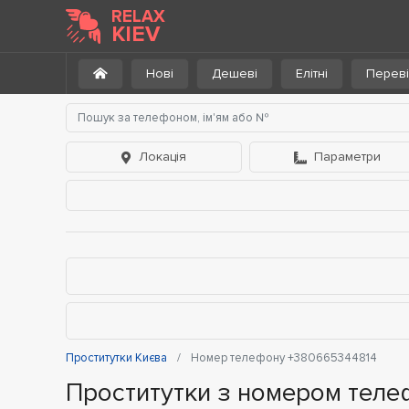
RELAX
KIEV
Нові
Дешеві
Елітні
Переві
Локація
Параметри
Проститутки Києва
Номер телефону +380665344814
Проститутки з номером тел