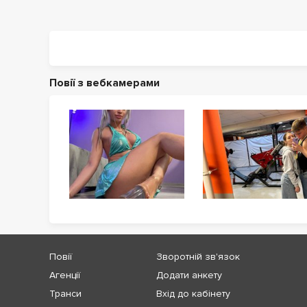
Повії з вебкамерами
Повії
Зворотній зв'язок
Агенції
Додати анкету
Транси
Вхід до кабінету