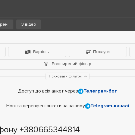
рені
З відео
Вартість
Послуги
Розширений фільтр
Приховати фільтри
Доступ до всіх анкет через
Телеграм-бот
Нові та перевірені анкети на нашому
Telegram-каналі
ефону +380665344814