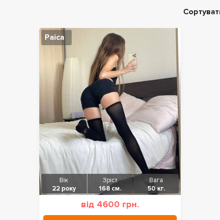
Сортуват
Раіса
Вік
Зріст
Вага
22 року
168 см.
50 кг.
від 4600 грн.