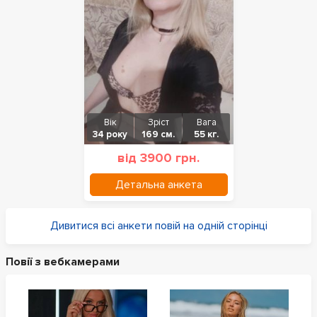
Вік
Зріст
Вага
34 року
169 см.
55 кг.
від 3900 грн.
Детальна анкета
Дивитися всі анкети повій на одній сторінці
Повії з вебкамерами