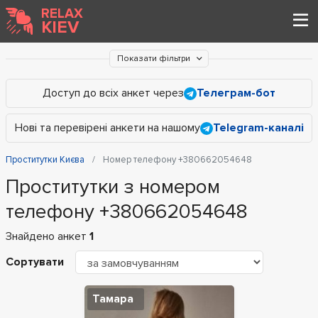
RELAX
KIEV
Показати фільтри
Доступ до всіх анкет через
Телеграм-бот
Нові та перевірені анкети на нашому
Telegram-каналі
Проститутки Києва
Номер телефону +380662054648
Проститутки з номером
телефону +380662054648
Знайдено анкет
1
Сортувати
Тамара