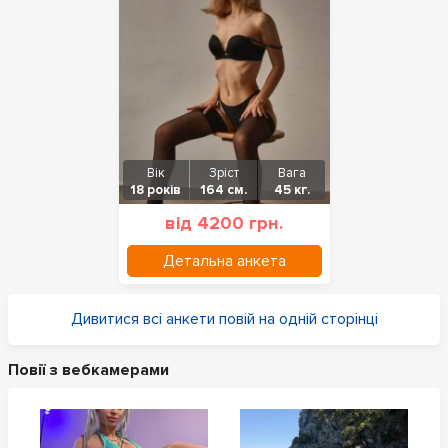
Вік
Зріст
Вага
18 років
164 см.
45 кг.
від 4200 грн.
Детальна анкета
Дивитися всі анкети повій на одній сторінці
Повії з вебкамерами