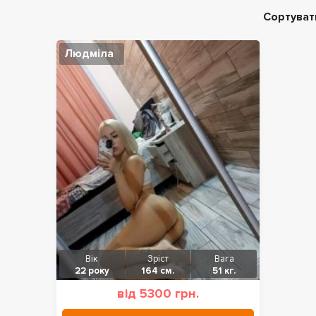
Сортуват
Людміла
Вік
Зріст
Вага
22 року
164 см.
51 кг.
від 5300 грн.