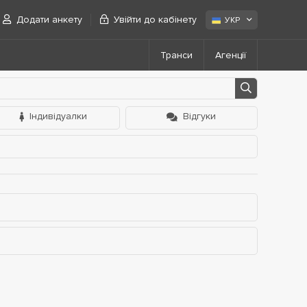
Додати анкету
Увійти до кабінету
УКР
Транси
Агенції
Індивідуалки
Відгуки