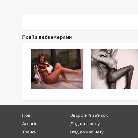
Повії з вебкамерами
Повії
Зворотній зв'язок
Агенції
Додати анкету
Транси
Вхід до кабінету