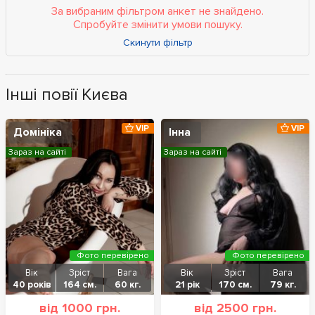
За вибраним фільтром анкет не знайдено.
Спробуйте змінити умови пошуку.
Скинути фільтр
Інші повії Києва
VIP
VIP
Домініка
Інна
Зараз на сайті
Зараз на сайті
Фото перевірено
Фото перевірено
Вік
Зріст
Вага
Вік
Зріст
Вага
40 років
164 см.
60 кг.
21 рік
170 см.
79 кг.
від 1000 грн.
від 2500 грн.