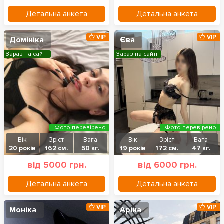
Детальна анкета
Детальна анкета
VIP
VIP
Домініка
Єва
Зараз на сайті
Зараз на сайті
Фото перевірено
Фото перевірено
Вік
Зріст
Вага
Вік
Зріст
Вага
20 років
162 см.
50 кг.
19 років
172 см.
47 кг.
від 5000 грн.
від 6000 грн.
Детальна анкета
Детальна анкета
VIP
VIP
Моніка
Аріна