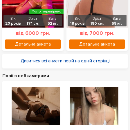
Фото перевірено
Вік
Зріст
Вага
Вік
Зріст
Вага
20 років
171 см.
52 кг.
18 років
180 см.
58 кг.
від 6000 грн.
від 7000 грн.
Детальна анкета
Детальна анкета
Дивитися всі анкети повій на одній сторінці
Повії з вебкамерами