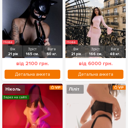
Нова
Нова
Вік
Зріст
Вага
Вік
Зріст
Вага
21 рік
165 см.
50 кг.
21 рік
166 см.
48 кг.
від 2100 грн.
від 6000 грн.
Детальна анкета
Детальна анкета
VIP
VIP
Ніколь
Ліліт
Зараз на сайті