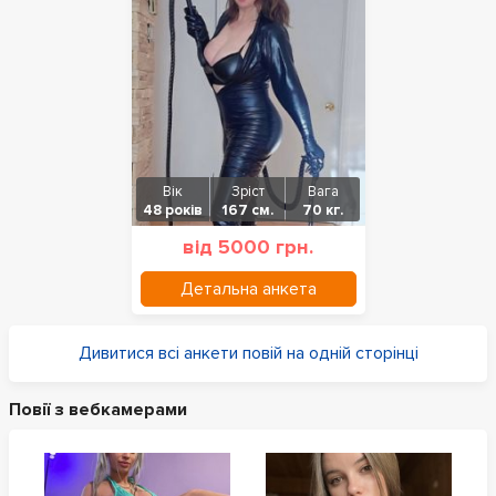
Вік
Зріст
Вага
48 років
167 см.
70 кг.
від 5000 грн.
Детальна анкета
Дивитися всі анкети повій на одній сторінці
Повії з вебкамерами