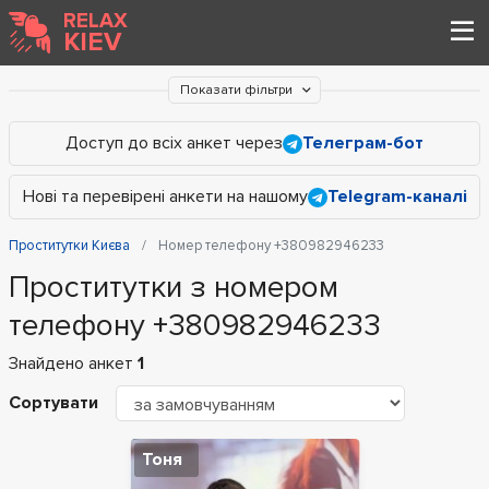
RELAX
KIEV
Показати фільтри
Доступ до всіх анкет через
Телеграм-бот
Нові та перевірені анкети на нашому
Telegram-каналі
Проститутки Києва
Номер телефону +380982946233
Проститутки з номером
телефону +380982946233
Знайдено анкет
1
Сортувати
Тоня