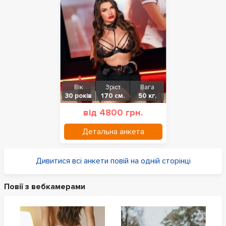
Вік
Зріст
Вага
30 років
170 см.
50 кг.
від 4800 грн.
Детальна анкета
Дивитися всі анкети повій на одній сторінці
Повії з вебкамерами