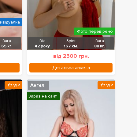
дивідуалка
Фото перевірено
Вага
Вік
Зріст
Вага
65 кг.
42 року
167 см.
88 кг.
від 2500 грн.
Детальна анкета
Ангєл
VIP
VIP
Зараз на сайті