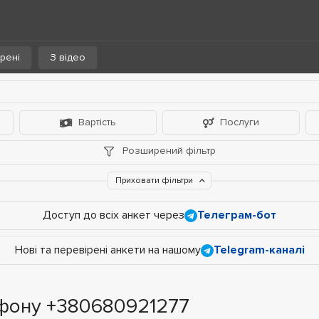
рені
З відео
Вартість
Послуги
Розширений фільтр
Приховати фільтри
Доступ до всіх анкет через
Телеграм-бот
Нові та перевірені анкети на нашому
Telegram-каналі
ефону +380680921277