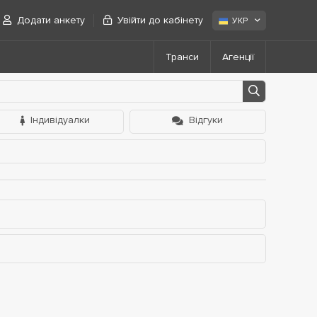
Додати анкету
Увійти до кабінету
УКР
Транси
Агенції
Індивідуалки
Відгуки