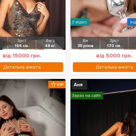
З відео
Ін
Зріст
Вага
Вік
Зріст
166 см.
48 кг.
35 років
170 см.
від 15000 грн.
від 5000 грн.
Детальна анкета
Детальна анкета
Аня
VIP
Зараз на сайті