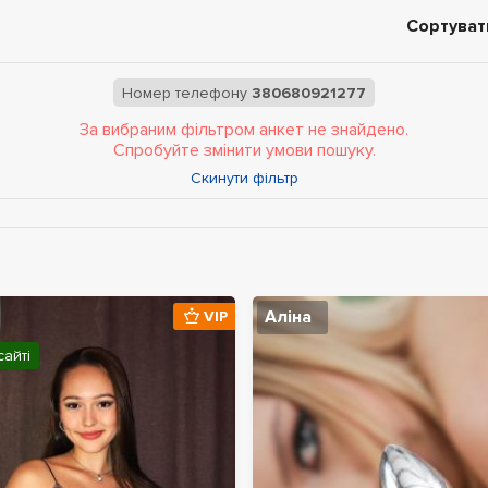
Сортуват
Номер телефону
380680921277
За вибраним фільтром анкет не знайдено.
Спробуйте змінити умови пошуку.
Скинути фільтр
Аліна
VIP
сайті