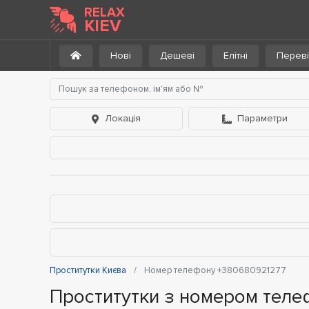
RELAX
KIEV
Нові
Дешеві
Елітні
Переві
Локація
Параметри
Проститутки Києва
Номер телефону +380680921277
Проститутки з номером тел