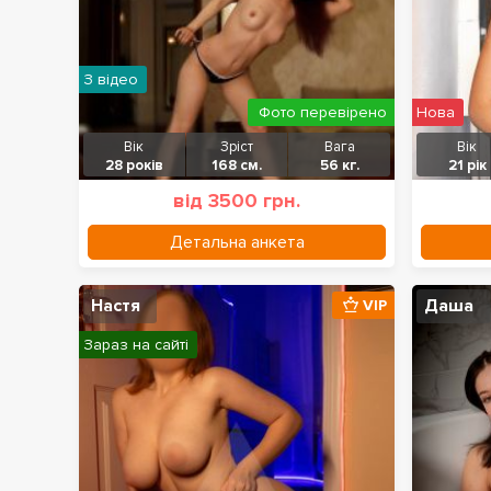
З відео
Фото перевірено
Нова
Вік
Зріст
Вага
Вік
28 років
168 см.
56 кг.
21 рік
від 3500 грн.
Детальна анкета
Настя
Даша
VIP
Зараз на сайті