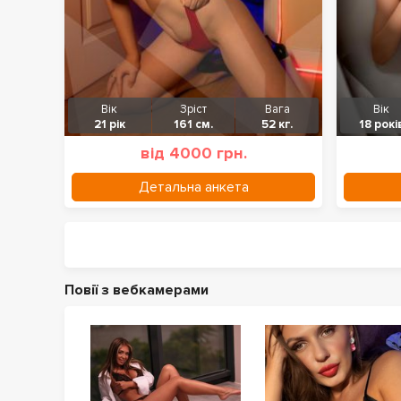
Вік
Зріст
Вага
Вік
21 рік
161 см.
52 кг.
18 рокі
від 4000 грн.
Детальна анкета
Повії з вебкамерами