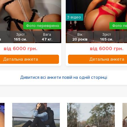
З відео
Фото перевірено
Фото п
Зріст
Вага
Вік
Зріст
в
165 см.
47 кг.
20 років
165 см.
від 6000 грн.
від 6000 грн.
Детальна анкета
Детальна анкета
Дивитися всі анкети повій на одній сторінці