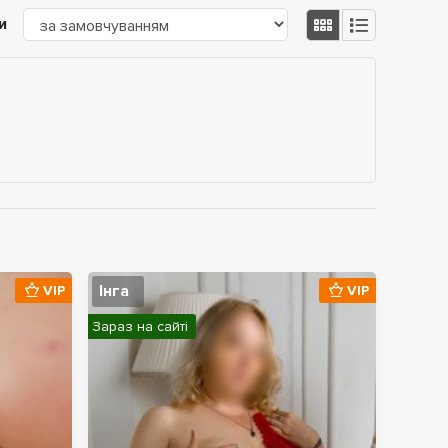
и
Інга
VIP
VIP
Зараз на сайті