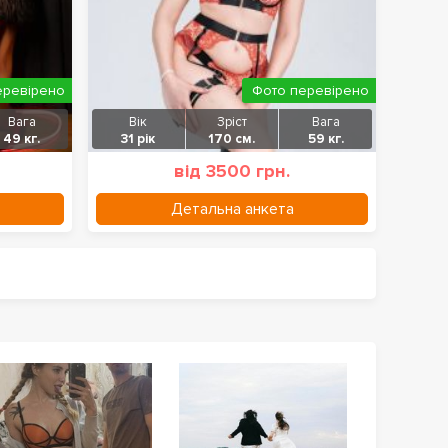
еревірено
Фото перевірено
Вага
Вік
Зріст
Вага
49 кг.
31 рік
170 см.
59 кг.
від 3500 грн.
Детальна анкета