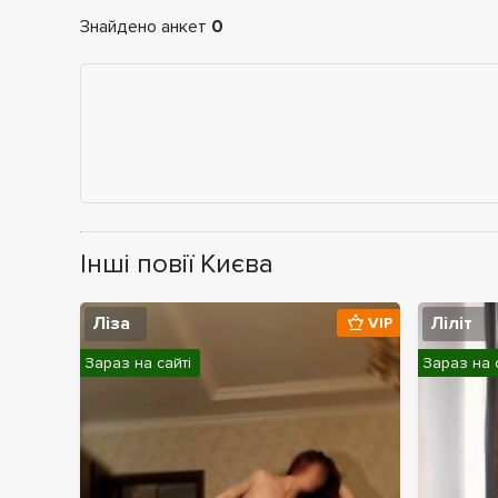
Знайдено анкет
0
Інші повії Києва
Ліза
Ліліт
VIP
Зараз на сайті
Зараз на 