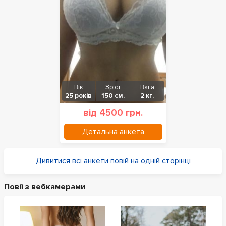
Вік
Зріст
Вага
25 років
150 см.
2 кг.
від 4500 грн.
Детальна анкета
Дивитися всі анкети повій на одній сторінці
Повії з вебкамерами