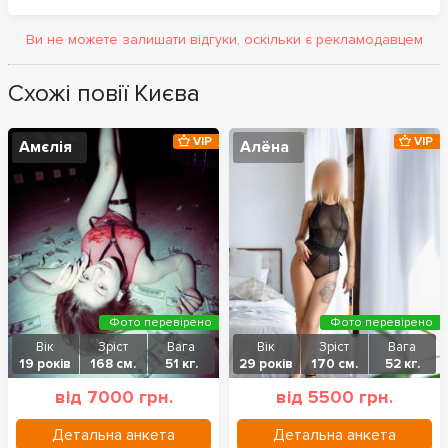
Ви не можете залишати відгуки, оскільки є рекламодавцем
Схожі повії Києва
VIP
VIP
Амєлія
Алёна
Фото перевірено
Фото перевірено
Вік
Зріст
Вага
Вік
Зріст
Вага
19 років
168 см.
51 кг.
29 років
170 см.
52 кг.
від 7000 грн.
від 5500 грн.
Детальна анкета
Детальна анкета