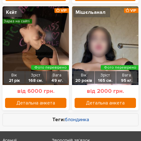
VIP
VIP
Кєйт
Мішєльанал
Зараз на сайті
Фото перевірено
Фото перевірено
Вік
Зріст
Вага
Вік
Зріст
Вага
21 рік
168 см.
49 кг.
20 років
165 см.
95 кг.
від 6000 грн.
від 2000 грн.
Детальна анкета
Детальна анкета
Теги:
блондинка
Агенції
Зворотній зв'язок