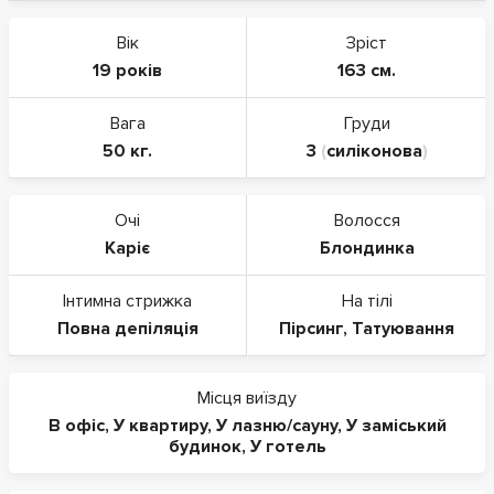
Вік
Зріст
19 років
163 см.
Вага
Груди
50 кг.
3
(
силіконова
)
Очі
Волосся
Каріє
Блондинка
Інтимна стрижка
На тілі
Повна депіляція
Пірсинг
,
Татуювання
Місця виїзду
В офіс
,
У квартиру
,
У лазню/сауну
,
У заміський
будинок
,
У готель