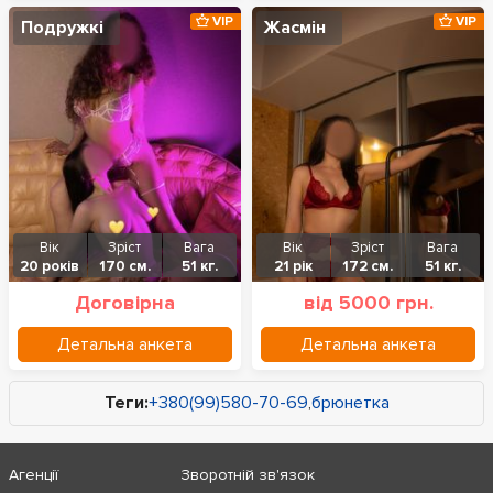
VIP
VIP
Подружкі
Жасмін
Вік
Зріст
Вага
Вік
Зріст
Вага
20 років
170 см.
51 кг.
21 рік
172 см.
51 кг.
Договірна
від 5000 грн.
Детальна анкета
Детальна анкета
Теги:
+380(99)580-70-69
,
брюнетка
Агенції
Зворотній зв'язок