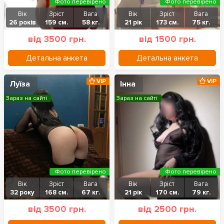
Фото перевірено
Фото перевірено
Вік
Зріст
Вага
Вік
Зріст
Вага
26 років
159 см.
58 кг.
21 рік
173 см.
75 кг.
від 3500 грн.
від 1500 грн.
Детальна анкета
Детальна анкета
VIP
VIP
Луїза
Інна
Зараз на сайті
Зараз на сайті
Фото перевірено
Фото перевірено
Вік
Зріст
Вага
Вік
Зріст
Вага
32 року
168 см.
67 кг.
21 рік
170 см.
79 кг.
від 3500 грн.
від 2500 грн.