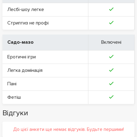
Лесбі-шоу легке
Стриптиз не профі
Садо-мазо
Включені
Еротичні ігри
Легка домінація
Пані
Фетіш
Відгуки
До цієї анкети ще немає відгуків. Будьте першими!