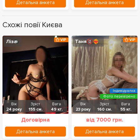
Детальна анкета
Детальна анкета
Схожі повії Києва
VIP
VIP
Ліза
Таня🔞❤️‍🔥
Індивідуалка
Фото перевірено
Вік
Зріст
Вага
Вік
Зріст
Вага
24 року
155 см.
49 кг.
23 року
160 см.
55 кг.
Договірна
від 7000 грн.
Детальна анкета
Детальна анкета