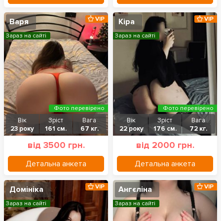
VIP
VIP
Варя
Кіра
Зараз на сайті
Зараз на сайті
Фото перевірено
Фото перевірено
Вік
Зріст
Вага
Вік
Зріст
Вага
23 року
161 см.
67 кг.
22 року
176 см.
72 кг.
від 3500 грн.
від 2000 грн.
Детальна анкета
Детальна анкета
VIP
VIP
Домініка
Ангєліна
Зараз на сайті
Зараз на сайті