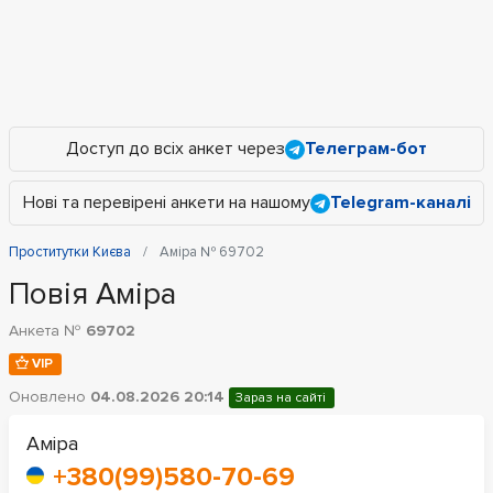
Доступ до всіх анкет через
Телеграм-бот
Нові та перевірені анкети на нашому
Telegram-каналі
Проститутки Києва
Аміра № 69702
Повія Аміра
Анкета №
69702
VIP
Оновлено
04.08.2026 20:14
Зараз на сайті
Аміра
+380(99)580-70-69