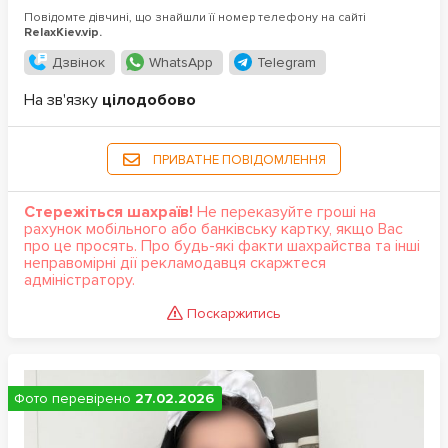
Повідомте дівчині, що знайшли її номер телефону на сайті
RelaxKiev.vip.
Дзвінок
WhatsApp
Telegram
На зв'язку
цілодобово
ПРИВАТНЕ ПОВІДОМЛЕННЯ
Стережіться шахраїв!
Не переказуйте гроші на
рахунок мобільного або банківську картку, якщо Вас
про це просять. Про будь-які факти шахрайства та інші
неправомірні дії рекламодавця скаржтеся
адміністратору.
Поскаржитись
Фото перевірено
27.02.2026