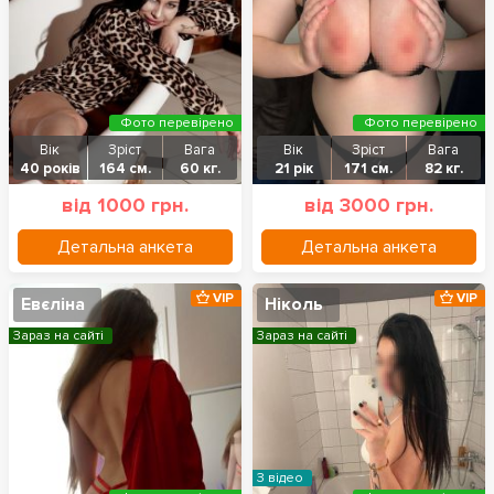
Фото перевірено
Фото перевірено
Вік
Зріст
Вага
Вік
Зріст
Вага
40 років
164 см.
60 кг.
21 рік
171 см.
82 кг.
від 1000 грн.
від 3000 грн.
Детальна анкета
Детальна анкета
VIP
VIP
Евєліна
Ніколь
Зараз на сайті
Зараз на сайті
З відео