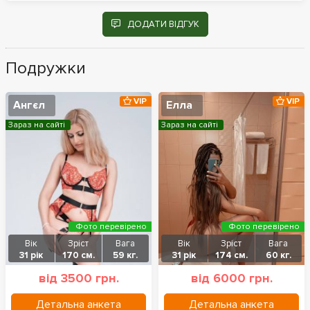
ДОДАТИ ВІДГУК
Подружки
VIP
VIP
Ангєл
Елла
Зараз на сайті
Зараз на сайті
Фото перевірено
Фото перевірено
Вік
Зріст
Вага
Вік
Зріст
Вага
31 рік
170 см.
59 кг.
31 рік
174 см.
60 кг.
від 3500 грн.
від 6000 грн.
Детальна анкета
Детальна анкета