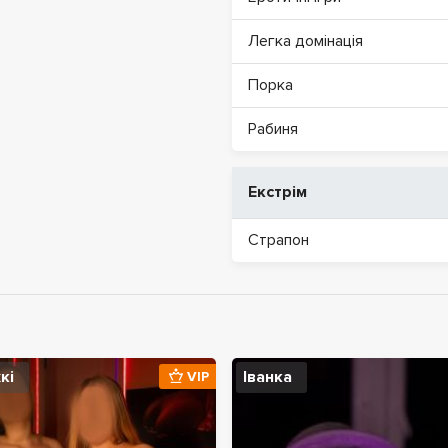
Легка домінація
Порка
Рабиня
Екстрім
Страпон
кі
Іванка
VIP