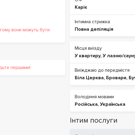
Каріє
Інтимна стрижка
Повна депіляція
 тому вони можуть бути
Місця виїзду
У квартиру
,
У лазню/саун
удьте першими!
Виїжджаю до передмістя
Біла Церква
,
Бровари
,
Бу
Володіння мовами
Російська
,
Українська
Інтим послуги