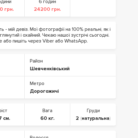
одини
6 годин
0 грн.
24200 грн.
ь - мій девіз. Мої фотографії на 100% реальні, як і
лянутий і охайний. Чекаю нашої зустрічі сьогодні.
 або пишіть через Viber або WhatsApp.
Район
Шевченківський
Метро
Дорогожичі
ріст
Вага
Груди
7 см.
60 кг.
2
(
натуральна
)
Волосся