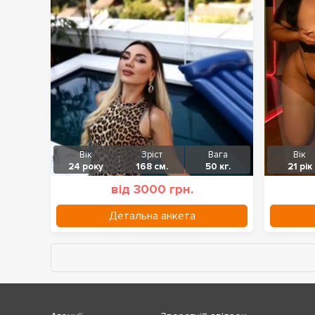
Вік
Зріст
Вага
Вік
24 року
168 см.
50 кг.
21 рік
від 3000 грн.
Детальна анкета