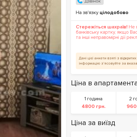
Дзвінок
На зв'язку
цілодобово
Стережіться шахраїв!
Не 
банківську картку, якщо Ва
та інші неправомірні дії ре
Дані цієї анкети взяті з відкрит
інформацію з'ясовуйте за вказ
Ціна в апартамент
1 година
2 г
4800 грн.
960
Ціна за виїзд