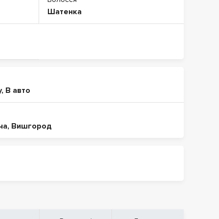
Шатенка
у
,
В авто
ча
,
Вишгород