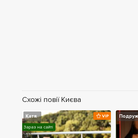
Схожі повії Києва
Катя
Подруж
VIP
Зараз на сайті