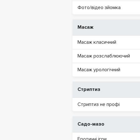
Фото/відео зйомка
Масаж
Масаж класичний
Масаж розслаблюючий
Масаж урологічний
Стриптиз
Стриптиз не профі
Садо-мазо
Еротичні ігри