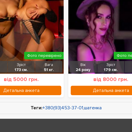
Фото перевірено
Фото п
Зріст
Вага
Вік
Зріст
173 см.
51 кг.
24 року
179 см.
від 5000 грн.
від 8000 грн.
Детальна анкета
Детальна анкета
Теги:
+380(93)453-37-01
,
шатенка