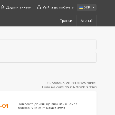
Додати анкету
Увійти до кабінету
УКР
Транси
Агенції
Оновлено
20.03.2025 18:05
Була на сайті
15.04.2026 23:40
-01
Повідомте дівчині, що знайшли її номер
телефону на сайті
RelaxKiev.vip.