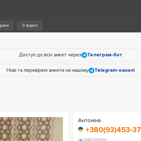
рені
З відео
Доступ до всіх анкет через
Телеграм-бот
Нові та перевірені анкети на нашому
Telegram-каналі
Антоніна
+380(93)453-37