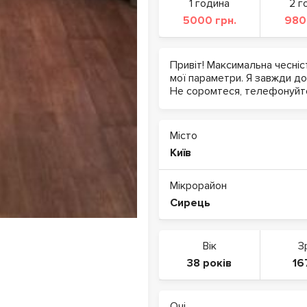
1 година
2 г
5000 грн.
980
Привіт! Максимальна чесніст
мої параметри. Я завжди дог
Не соромтеся, телефонуйте
Місто
Київ
Мікрорайон
Сирець
Вік
З
38 років
16
Очі