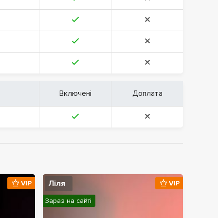
Включені
Доплата
Ліля
VIP
VIP
Зараз на сайті