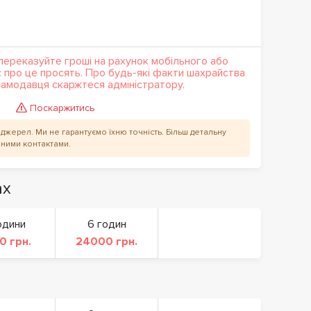
переказуйте гроші на рахунок мобільного або
с про це просять. Про будь-які факти шахрайства
кламодавця скаржтеся адміністратору.
Поскаржитись
их джерел. Ми не гарантуємо їхню точність. Більш детальну
аними контактами.
ах
одини
6 годин
0 грн.
24000 грн.