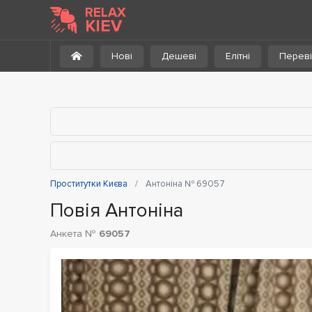
До каталогу
RELAX
KIEV
Нові
Дешеві
Елітні
Переві
Проститутки Києва
Антоніна № 69057
Повія Антоніна
Анкета №
69057