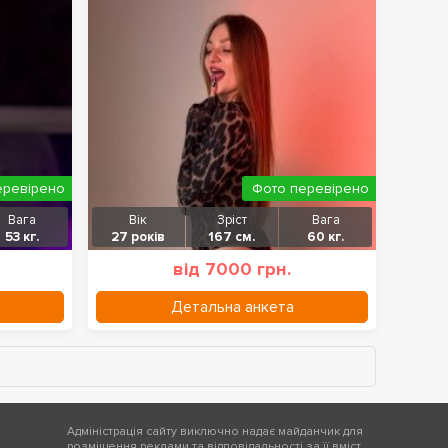
еревірено
Фото перевірено
Вага
Вік
Зріст
Вага
53 кг.
27 років
167 см.
60 кг.
від 7000 грн.
Детальна анкета
Адміністрація сайту виключно надає майданчик для
розміщення реклами та відповідальності за її вміст