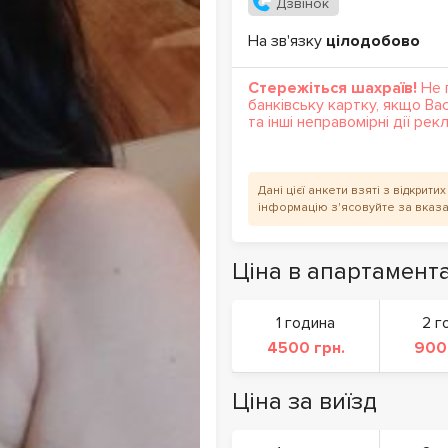
Дзвінок
На зв'язку
цілодобово
Стережіться шахраїв!
Не 
банківську картку, якщо Ва
та інші неправомірні дії ре
Дані цієї анкети взяті з відкрит
інформацію з'ясовуйте за вказ
Ціна в апартамент
1 година
2 г
4500 грн.
900
Ціна за виїзд