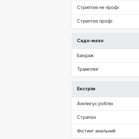
Стриптиз не профі
Стриптиз профі
Садо-мазо
Бандаж
Трамплінг
Екстрім
Анілінгус роблю
Страпон
Фістинг анальний