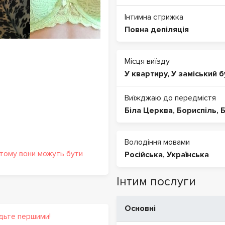
Інтимна стрижка
Повна депіляція
Місця виїзду
У квартиру
,
У заміський 
Виїжджаю до передмістя
Біла Церква
,
Бориспіль
,
Б
Володіння мовами
 тому вони можуть бути
Російська
,
Українська
Інтим послуги
Основні
удьте першими!