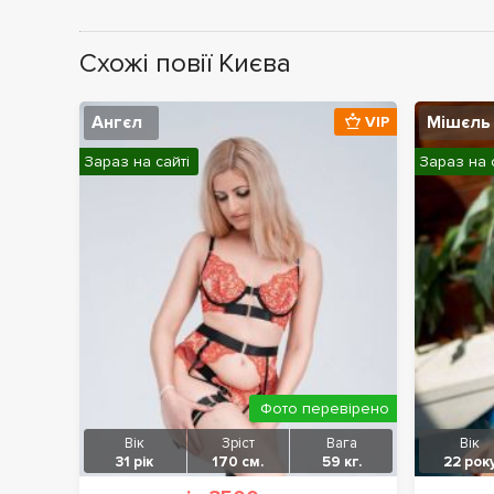
Схожі повії Києва
Ангєл
Мішєль
VIP
Зараз на сайті
Зараз на 
Фото перевірено
Вік
Зріст
Вага
Вік
31 рік
170 см.
59 кг.
22 рок