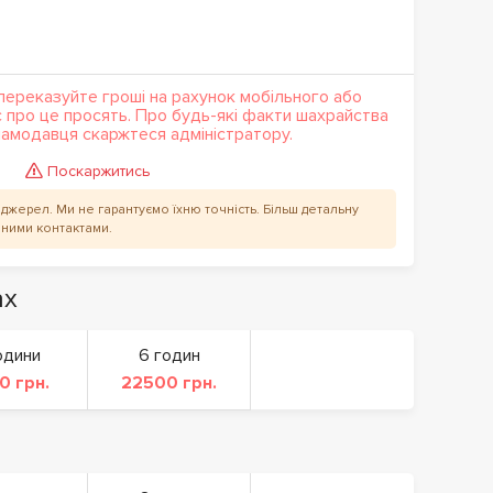
переказуйте гроші на рахунок мобільного або
с про це просять. Про будь-які факти шахрайства
кламодавця скаржтеся адміністратору.
Поскаржитись
их джерел. Ми не гарантуємо їхню точність. Більш детальну
аними контактами.
ах
одини
6 годин
0 грн.
22500 грн.