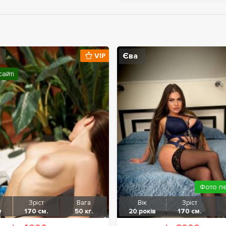
Єва
VIP
сайті
Фото п
Зріст
Вага
Вік
Зріст
у
170 см.
50 кг.
20 років
170 см.