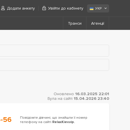
Додати анкету
Увійти до кабінету
УКР
Транси
Агенції
Оновлено
16.03.2025 22:01
Була на сайті
15.04.2026 23:40
6-56
Повідомте дівчині, що знайшли її номер
телефону на сайті
RelaxKiev.vip.