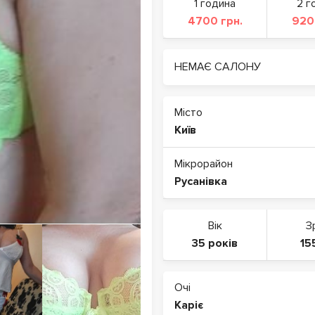
1 година
2 г
4700 грн.
920
НЕМАЄ САЛОНУ
Місто
Київ
Мікрорайон
Русанівка
Вік
З
35 років
15
Очі
Каріє