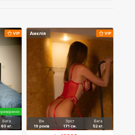
Амєлія
VIP
VIP
еревірено
Вага
Вік
Зріст
Вага
60 кг.
19 років
171 см.
52 кг.