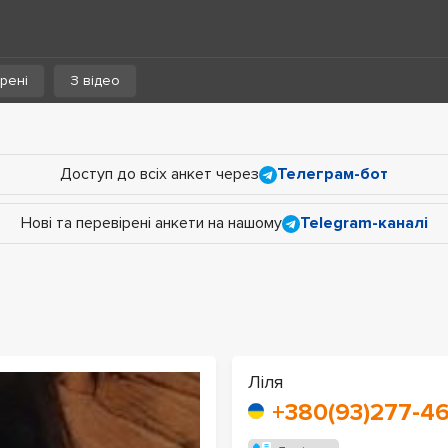
рені
З відео
Доступ до всіх анкет через
Телеграм-бот
Нові та перевірені анкети на нашому
Telegram-каналі
Ліля
+380(93)277-4