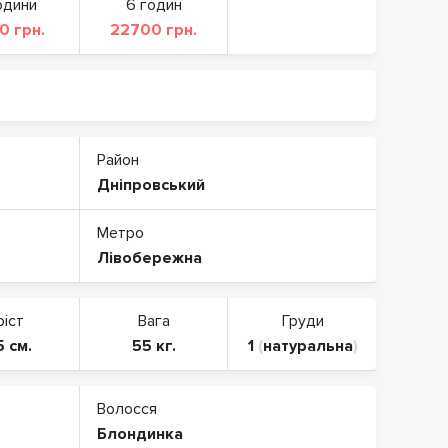
одини
6 годин
0 грн.
22700 грн.
Район
Дніпровський
Метро
Лівобережна
ріст
Вага
Груди
5 см.
55 кг.
1
(
натуральна
)
Волосся
Блондинка