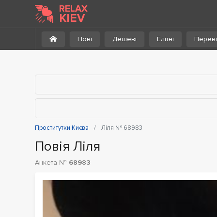
До каталогу
RELAX
KIEV
Нові
Дешеві
Елітні
Переві
Проститутки Києва
Ліля № 68983
Повія Ліля
Анкета №
68983