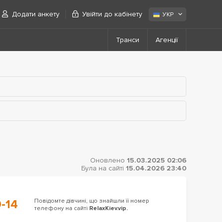
Додати анкету
Увійти до кабінету
УКР
Транси
Агенції
Оновлено
15.03.2025 02:06
Була на сайті
15.04.2026 23:40
-14
Повідомте дівчині, що знайшли її номер
телефону на сайті
RelaxKiev.vip.