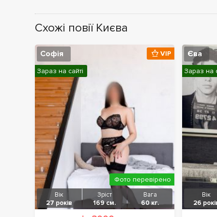
Схожі повії Києва
Софія
Єва
VIP
Зараз на сайті
Зараз на 
Фото перевірено
Вік
Зріст
Вага
Вік
27 років
169 см.
60 кг.
26 рокі