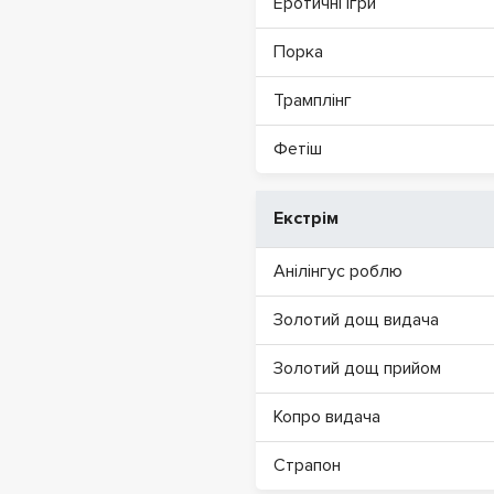
Еротичні ігри
Порка
Трамплінг
Фетіш
Екстрім
Анілінгус роблю
Золотий дощ видача
Золотий дощ прийом
Копро видача
Страпон