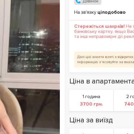
Дзвінок
На зв'язку
цілодобово
Стережіться шахраїв!
Не 
банківську картку, якщо Ва
та інші неправомірні дії ре
Дані цієї анкети взяті з відкрит
інформацію з'ясовуйте за вказ
Ціна в апартамент
1 година
2 г
3700 грн.
740
Ціна за виїзд