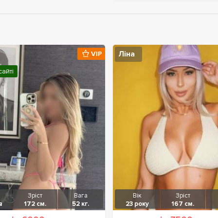
Ліна
VIP
сайті
Зріст
Вага
Вік
Зріст
в
172 см.
52 кг.
23 року
167 см.