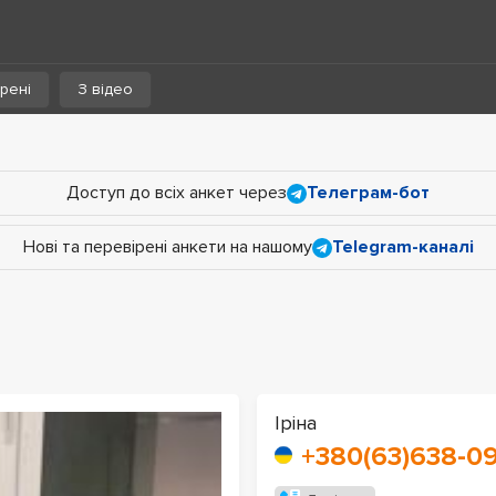
рені
З відео
Доступ до всіх анкет через
Телеграм-бот
Нові та перевірені анкети на нашому
Telegram-каналі
Іріна
+380(63)638-09