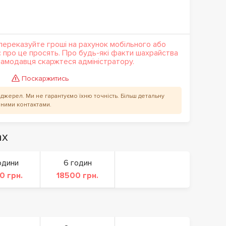
переказуйте гроші на рахунок мобільного або
с про це просять. Про будь-які факти шахрайства
кламодавця скаржтеся адміністратору.
Поскаржитись
их джерел. Ми не гарантуємо їхню точність. Більш детальну
аними контактами.
ах
одини
6 годин
0 грн.
18500 грн.