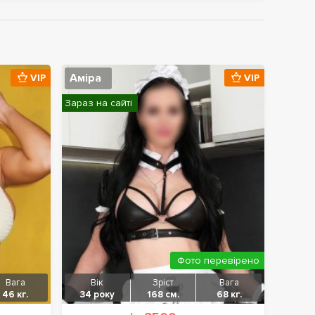
Аміра
VIP
VIP
Зараз на сайті
Фото перевірено
Вага
Вік
Зріст
Вага
46 кг.
34 року
168 см.
68 кг.