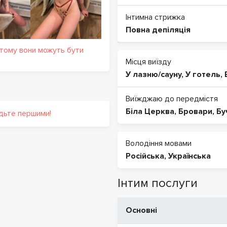
Інтимна стрижка
Повна депіляція
 тому вони можуть бути
Місця виїзду
У лазню/сауну
,
У готель
,
Виїжджаю до передмістя
Біла Церква
,
Бровари
,
Бу
удьте першими!
Володіння мовами
Російська
,
Українська
Інтим послуги
Основні