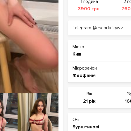
1 година
2 г
3900 грн.
760
Telegram @escortinkyivv
Місто
Київ
Мікрорайон
Феофанія
Вік
З
21 рік
16
Очі
Бурштинові