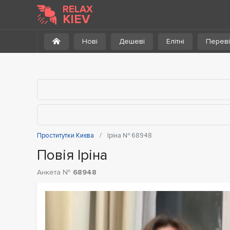
До каталогу
RELAX
KIEV
Нові
Дешеві
Елітні
Переві
Проститутки Києва
Іріна № 68948
Повія Іріна
Анкета №
68948