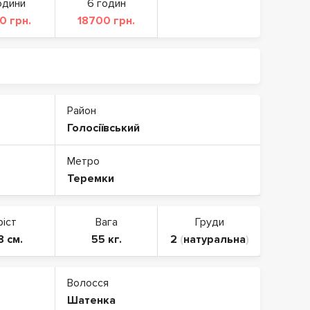
одини
6 годин
0 грн.
18700 грн.
Район
Голосіївський
Метро
Теремки
ріст
Вага
Груди
8 см.
55 кг.
2
(
натуральна
)
Волосся
Шатенка