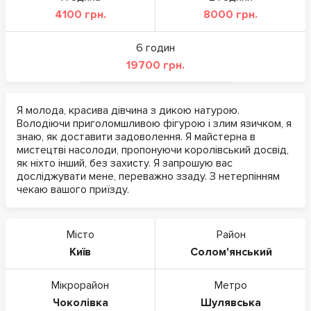
4100 грн.
8000 грн.
6 годин
19700 грн.
Я молода, красива дівчина з дикою натурою.
Володіючи приголомшливою фігурою і злим язичком, я
знаю, як доставити задоволення. Я майстерна в
мистецтві насолоди, пропонуючи королівський досвід,
як ніхто інший, без захисту. Я запрошую вас
досліджувати мене, переважно ззаду. З нетерпінням
чекаю вашого приїзду.
Місто
Район
Київ
Солом'янський
Мікрорайон
Метро
Чоколівка
Шулявська