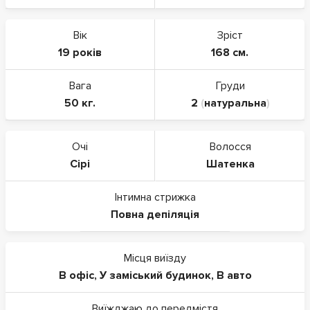
Вік
Зріст
19 років
168 см.
Вага
Груди
50 кг.
2
(
натуральна
)
Очі
Волосся
Сірі
Шатенка
Інтимна стрижка
Повна депіляція
Місця виїзду
В офіс
,
У заміський будинок
,
В авто
Виїжджаю до передмістя