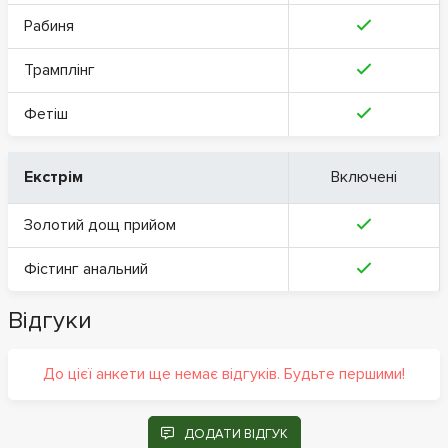
Рабиня
Трамплінг
Фетіш
Екстрім
Включені
Золотий дощ прийом
Фістинг анальний
Відгуки
До цієї анкети ще немає відгуків. Будьте першими!
ДОДАТИ ВІДГУК