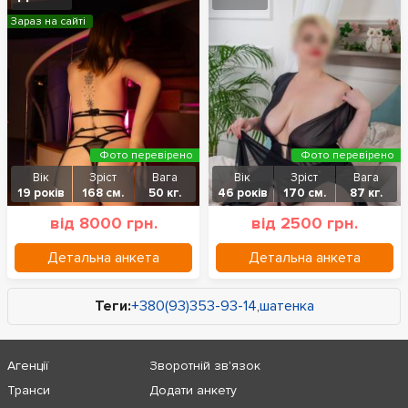
Зараз на сайті
Фото перевірено
Фото перевірено
Вік
Зріст
Вага
Вік
Зріст
Вага
19 років
168 см.
50 кг.
46 років
170 см.
87 кг.
від 8000 грн.
від 2500 грн.
Детальна анкета
Детальна анкета
Теги:
+380(93)353-93-14
,
шатенка
Агенції
Зворотній зв'язок
Транси
Додати анкету