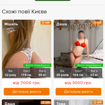
Схожі повії Києва
VIP
VIP
Мішєль
Даша
Фото перевірено
Фото перевірено
Вік
Зріст
Вага
Вік
Зріст
Вага
32 року
178 см.
55 кг.
25 років
168 см.
63 кг.
від 7000 грн.
від 3000 грн.
Детальна анкета
Детальна анкета
VIP
VIP
Даша
Тома