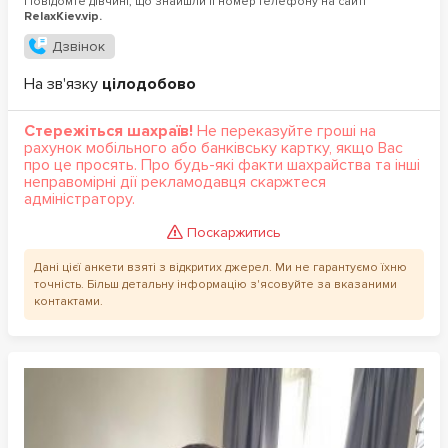
Повідомте дівчині, що знайшли її номер телефону на сайті
RelaxKiev.vip.
Дзвінок
На зв'язку
цілодобово
Стережіться шахраїв!
Не переказуйте гроші на
рахунок мобільного або банківську картку, якщо Вас
про це просять. Про будь-які факти шахрайства та інші
неправомірні дії рекламодавця скаржтеся
адміністратору.
Поскаржитись
Дані цієї анкети взяті з відкритих джерел. Ми не гарантуємо їхню
точність. Більш детальну інформацію з'ясовуйте за вказаними
контактами.