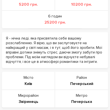
5200 грн.
10200 грн.
6 годин
25200 грн.
Я - нічна леді, яка присвятила себе вашому
розслабленню. Я вірю, що ви заслуговуєте на
найкращий у світі масаж, і я тут, щоб його зробити. Мої
вправні дотики знімуть стрес, даючи змогу забути про
проблеми. Під моїм наглядом ви відчуєте небувалі
відчуття, і все це в атмосфері романтики та інтриги.
Місто
Район
Київ
Печерський
Мікрорайон
Метро
Звіринець
Печерська