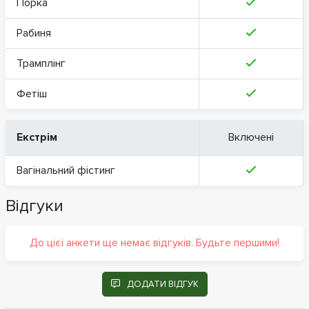
Порка
Рабиня
Трамплінг
Фетіш
Екстрім
Включені
Вагінальний фістинг
Відгуки
До цієї анкети ще немає відгуків. Будьте першими!
ДОДАТИ ВІДГУК