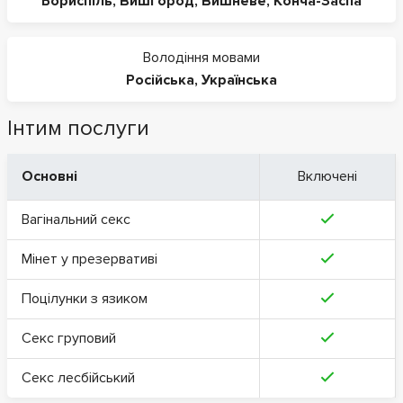
Бориспіль
,
Вишгород
,
Вишневе
,
Конча-Заспа
Володіння мовами
Російська
,
Українська
Інтим послуги
Основні
Включені
Вагінальний секс
Мінет у презервативі
Поцілунки з язиком
Секс груповий
Секс лесбійський