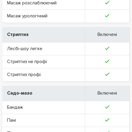
Масаж розслаблюючий
Масаж урологічний
Стриптиз
Включені
Лесбі-шоу легке
Стриптиз не профі
Стриптиз профі
Садо-мазо
Включені
Бандаж
Пані