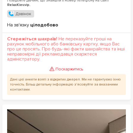
Повідомте дівчині, що знайшли її номер телефону на сайті
RelaxKiev.vip.
Дзвінок
На зв'язку
цілодобово
Стережіться шахраїв!
Не переказуйте гроші на
рахунок мобільного або банківську картку, якщо Вас
про це просять. Про будь-які факти шахрайства та інші
неправомірні дії рекламодавця скаржтеся
адміністратору.
Поскаржитись
Дані цієї анкети взяті з відкритих джерел. Ми не гарантуємо їхню
точність. Більш детальну інформацію з'ясовуйте за вказаними
контактами.