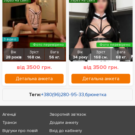
Зараз на сайті
Зараз на сайті
З відео
Фото перевірено
Фото перевірено
Вік
Зріст
Вага
Вік
Зріст
Вага
28 років
168 см.
56 кг.
34 року
168 см.
68 кг.
від 3500 грн.
від 3500 грн.
Детальна анкета
Детальна анкета
Теги:
+380(96)280-95-33
,
брюнетка
Агенції
Зворотній зв'язок
Транси
Додати анкету
Відгуки про повій
Вхід до кабінету