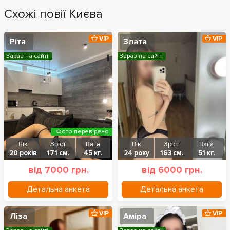
Схожі повії Києва
VIP
VIP
Ріта
Злата
Зараз на сайті
Зараз на сайті
Фото перевірено
Вік
Зріст
Вага
Вік
Зріст
Вага
20 років
171 см.
45 кг.
24 року
163 см.
51 кг.
від 7000 грн.
від 6000 грн.
Детальна анкета
Детальна анкета
VIP
VIP
Ліза
Аміра