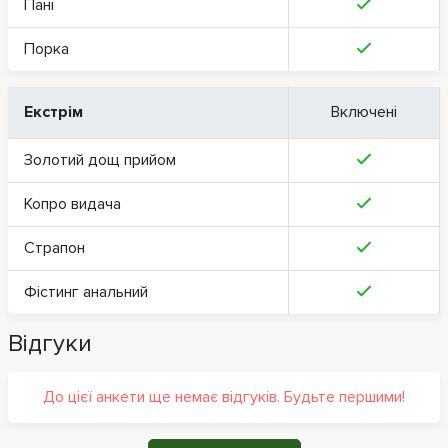
Пані
Порка
Екстрім
Включені
Золотий дощ прийом
Копро видача
Страпон
Фістинг анальний
Відгуки
До цієї анкети ще немає відгуків. Будьте першими!