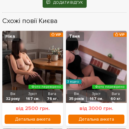
ДОДАТИ ВІДГУК
Схожі повії Києва
VIP
VIP
Ніка
Таня
З відео
Фото перевірено
Фото перевірено
Вік
Зріст
Вага
Вік
Зріст
Вага
32 року
167 см.
76 кг.
35 років
167 см.
60 кг.
від 2500 грн.
від 3000 грн.
Детальна анкета
Детальна анкета