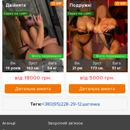
VIP
VIP
Двійнята
Подружкі
Зараз на сайті
Зараз на сайті
Фото перевірено
Фото перевірено
Вік
Зріст
Вага
Вік
Зріст
Вага
19 років
163 см.
54 кг.
21 рік
173 см.
51 кг.
від 18000 грн.
від 5000 грн.
Детальна анкета
Детальна анкета
Теги:
+380(95)228-29-12
,
шатенка
Агенції
Зворотній зв'язок