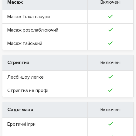
Масаж
Включені
Масаж Гілка сакури
Масаж розслаблюючий
Масаж тайський
Стриптиз
Включені
Лесбі-шоу легке
Стриптиз не профі
Садо-мазо
Включені
Еротичні ігри