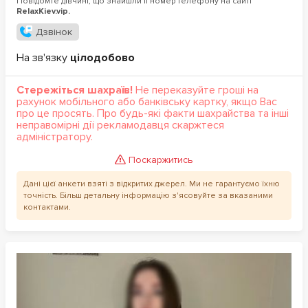
Повідомте дівчині, що знайшли її номер телефону на сайті
RelaxKiev.vip.
Дзвінок
На зв'язку
цілодобово
Стережіться шахраїв!
Не переказуйте гроші на
рахунок мобільного або банківську картку, якщо Вас
про це просять. Про будь-які факти шахрайства та інші
неправомірні дії рекламодавця скаржтеся
адміністратору.
Поскаржитись
Дані цієї анкети взяті з відкритих джерел. Ми не гарантуємо їхню
точність. Більш детальну інформацію з'ясовуйте за вказаними
контактами.