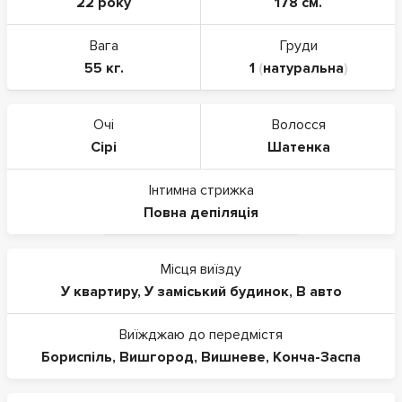
22 року
178 см.
Вага
Груди
55 кг.
1
(
натуральна
)
Очі
Волосся
Сірі
Шатенка
Інтимна стрижка
Повна депіляція
Місця виїзду
У квартиру
,
У заміський будинок
,
В авто
Виїжджаю до передмістя
Бориспіль
,
Вишгород
,
Вишневе
,
Конча-Заспа