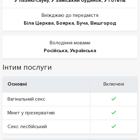
У лазню/сауну
,
У заміський будинок
,
У готель
Виїжджаю до передмістя
Біла Церква
,
Боярка
,
Буча
,
Вишгород
Володіння мовами
Російська
,
Українська
Інтим послуги
Основні
Включені
Вагінальний секс
Мінет у презервативі
Секс лесбійський