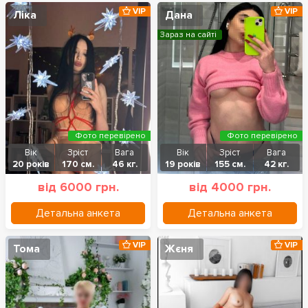
VIP
VIP
Ліка
Дана
Зараз на сайті
Фото перевірено
Фото перевірено
Вік
Зріст
Вага
Вік
Зріст
Вага
20 років
170 см.
46 кг.
19 років
155 см.
42 кг.
від 6000 грн.
від 4000 грн.
Детальна анкета
Детальна анкета
VIP
VIP
Тома
Жєня