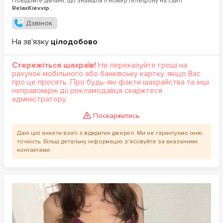
Повідомте дівчині, що знайшли її номер телефону на сайті
RelaxKiev.vip.
Дзвінок
На зв'язку
цілодобово
Стережіться шахраїв!
Не переказуйте гроші на
рахунок мобільного або банківську картку, якщо Вас
про це просять. Про будь-які факти шахрайства та інші
неправомірні дії рекламодавця скаржтеся
адміністратору.
Поскаржитись
Дані цієї анкети взяті з відкритих джерел. Ми не гарантуємо їхню
точність. Більш детальну інформацію з'ясовуйте за вказаними
контактами.