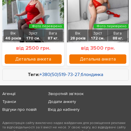
Фото перевірено
Фото перевірено
Вік
Зріст
Вага
Вік
Зріст
Вага
46 років
170 см.
87 кг.
28 років
172 см.
88 кг.
від 2500 грн.
від 3500 грн.
Детальна анкета
Детальна анкета
Теги:
+380(50)519-73-27
,
блондинка
Агенції
Зворотній зв'язок
Транси
Додати анкету
Відгуки про повій
Вхід до кабінету
Адміністрація сайту виключно надає майданчик для розміщення реклами
та відповідальності за її вміст не несе. У свою чергу, всі відвідувачі сайту